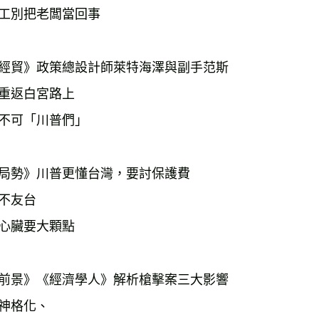
工別把老闆當回事　　
經貿》政策總設計師萊特海澤與副手范斯
重返白宮路上
不可「川普們」
局勢》川普更懂台灣，要討保護費
不友台
心臟要大顆點　　　
前景》《經濟學人》解析槍擊案三大影響
神格化、