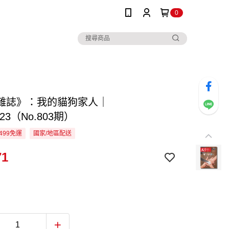
0
雜誌》：我的貓狗家人｜
7/23（No.803期）
499免運
國家/地區配送
71