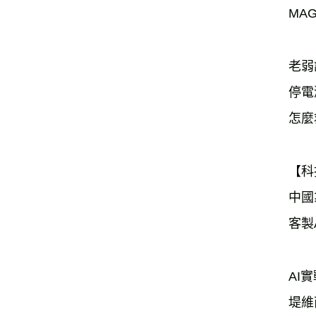
MA
老弱
停電
怎麼
【科
中國
客製
AI
堤維