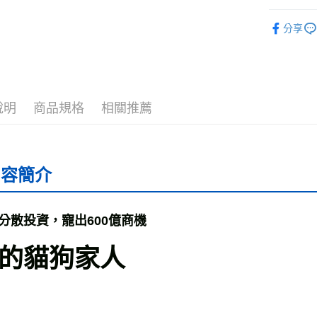
運送方式
❚ 雜誌刊
分享
全家取貨
每筆NT$5
付款後全
每筆NT$5
說明
商品規格
相關推薦
7-11取貨
每筆NT$6
內容簡介
付款後7-1
每筆NT$6
分散投資，寵出600億商機
宅配
每筆NT$7
的貓狗家人
離島宅配
每筆NT$2
海外叢書