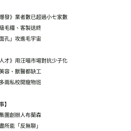
爆發》業者數已超過小七家數
級毛糧、客製送終
面孔」攻進毛宇宙
人才》用汪喵市場對抗少子化
美容、獸醫都缺工
多兩私校開寵物班　　　　　
事】
集團創辦人布蘭森
盡所能「反無聊」