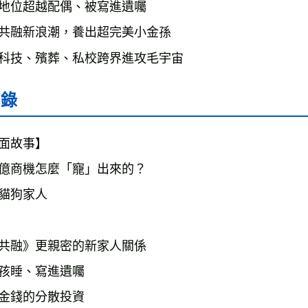
地位超越配偶、被寫進遺囑
雜誌海外
共融新浪潮，養出超完美小金孫
數位商品
科技、殯葬、私校跨界進攻毛宇宙
目錄
面故事】
億商機怎麼「寵」出來的？
貓狗家人
共融》更親密的新家人關係
孩睡、寫進遺囑
金錢的分散投資　　　　