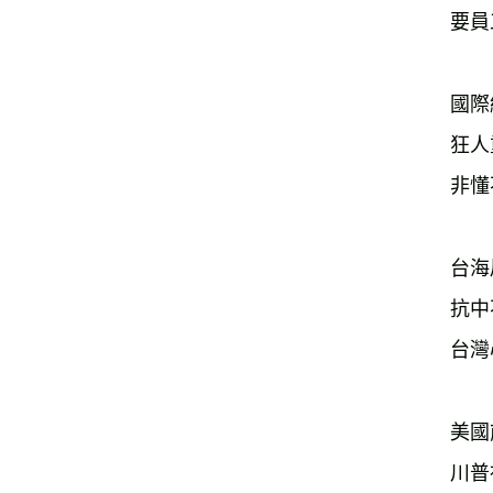
要員
國際
狂人
非懂
台海
抗中
台灣
美國
川普