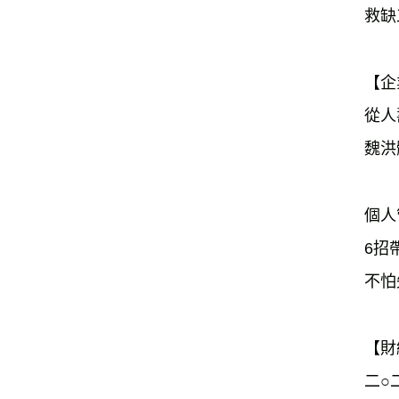
救缺
【企
從人
魏洪
個人
6招
不怕
【財
二○