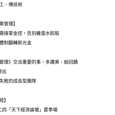
工、傳技術　　　　　
業管理】
壽接掌金控，告別雞蛋水餃股
體制翻轉新光金　　　
管理》交派重要的事，多讚美、給回饋
帶出
失敗的成長型團隊　　
經】
二四「天下經濟論壇」夏季場