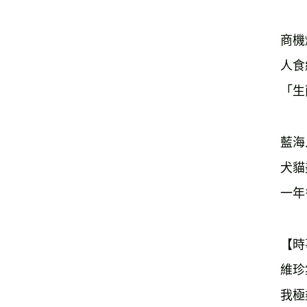
商機
人食
「生
藍海
犬貓
一年
【時
維珍
我極