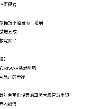
GA更極端　　　　
設備撐不過暴雨、地震
激增五成
救電網？　　　　　　
技】
靠RISC-V逃過防堵
AI晶片的新寵　　
實戰》台南魚塭旁的車燈大廠智慧重鎮
西AI師傅