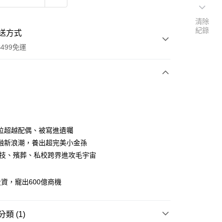
清除
紀錄
送方式
499免運
次付款
付款
位超越配偶、被寫進遺囑
融新浪潮，養出超完美小金孫
科技、殯葬、私校跨界進攻毛宇宙
資，寵出600億商機
類 (1)