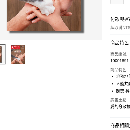
付款與運
超取滿NT$
付款方式
商品特色
信用卡一
商品編號
10001891
超商取貨
商品特色
LINE Pay
毛孩地
人寵共
Apple Pay
趨勢 
街口支付
銷售重點
愛的分散投
悠遊付
ATM付款
商品相關分