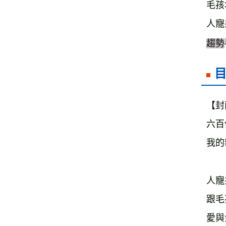
毛孩
人寵
趨勢
【封
六百
我的
人寵
跟毛
愛與