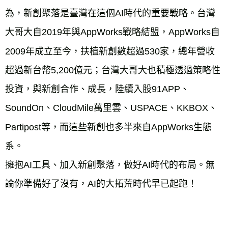
為，新創聚落是臺灣在這個AI時代的重要戰略。台灣
大哥大自2019年與AppWorks戰略結盟，AppWorks自
2009年成立至今，扶植新創數超過530家，總年營收
超過新台幣5,200億元；台灣大哥大也積極透過策略性
投資，與新創合作、成長，陸續入股91APP、
SoundOn、CloudMile萬里雲、USPACE、KKBOX、
Partipost等，而這些新創也多半來自AppWorks生態
系。
擁抱AI工具、加入新創聚落，做好AI時代的布局。無
論你準備好了沒有，AI的大拓荒時代早已起跑！