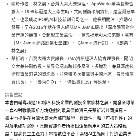
街口支付
關於作者：林之晨，台灣大哥大總經理、 AppWorks董事長暨合
夥人。1999年還是大三學生時，共同創辦碩網資訊，是臺灣最早
悠遊付
期、也最成功IPO的AI科技新創公司之一。他長期關注、推動AI
ATM付款
發展，早在2016年就在個人網誌MR JAMIE提出「深度學習對企
業營運的顛覆，會超越工業革命」，預先揭示AI大浪來襲。著有
運送方式
《Mr. Jamie 網路創業七堂課》、《Jamie 流行銷》、《創業：
林之晨》
宅配
蔡祈岩，台灣大哥大資訊長、IMA資訊經理人協會理事長、陽明
每筆NT$70，滿NT$799(含以上)免運費
交大兼任副教授。業界公認為跨越多產業、多職務，兼具深度技
數位商品免運
術與事業洞見的資訊長，並曾獲多次臺灣與中國地區「最具價值
免運費
資訊長」、「優秀CIO」、「傑出資訊長」等殊榮。
數位商品離島免運
銷售重點
免運費
本書由輔導超過150家AI科技企業的創投企業家林之晨、開發全球第
一套AI對戰俄羅斯方塊遊戲的最具價值資訊長蔡祈岩共同撰寫。
離島宅配
書中也提供在台灣大哥大內部已驗證「有效性」和「可操作性」的
每筆NT$200，滿NT$99,999(含以上)免運費
AI落地成功案例，具體實踐作者所提出企業應用AI的五大策略維
海外叢書運費
查看運費
度：提高員工生產力｜串接數位平台｜連結AI生態圈｜打造企業專