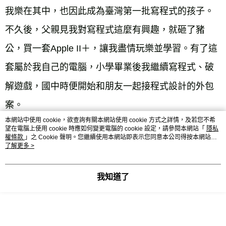
我樂在其中，也因此成為臺灣第一批寫程式的孩子。
不久後，父親見我對寫程式這麼有興趣，就砸了豬
公，買一套Apple II＋，讓我盡情玩樂並學習。有了這
套屬於我自己的電腦，小學畢業後我繼續寫程式、破
解遊戲，國中時便開始和朋友一起接程式設計的外包
本網站中使用 cookie，欲查詢有關本網站使用 cookie 方式之詳情，及若您不希
望在電腦上使用 cookie 時應如何變更電腦的 cookie 設定，請參閱本網站「
隱私
權條款
」之 Cookie 聲明。您繼續使用本網站即表示您同意本公司得按本網站使
在遊戲開發中初遇AI
用條款之 Cookie 聲明使用 cookie。
了解更多 >
當時賺到的錢和父母給的零用錢，我幾乎全部拿去中
我知道了
華商場、光華商場「孝敬」店家。買了各種周邊配
件，不斷升級電腦，也從那時候，我從玩遊戲轉向開
始嘗試寫遊戲。不管是小精靈、射擊遊戲或角色扮演