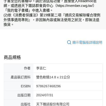
子書至您的書櫃中。請於派送成功後，直接登入Readmoo官
網，或透過天下雜誌群會員中心（https://member.cwg.tw/）
「我的電子書櫃」中進入書櫃。
(2)依《消費者保護法》第19條第二項『通訊交易解除權合理例
外情事適用準則』，非因無內容或無法使用之狀況，即無法退
換貨。
顯示電腦版詳細說明
商品規格
作者
李吉仁
產品裝訂資料
雙色軟精14.8 x 21公分
EISBN
9786267468296
出版日期
2024/07/31
出版社
天下雜誌股份有限公司