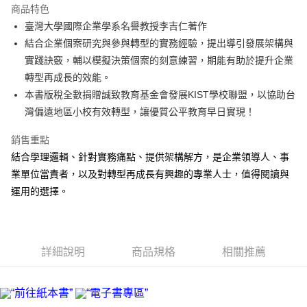
商品特色
街口支付
臺灣大學國際企業學系名譽教授李吉仁著作
結合企業個案研究與參與轉型的實務經驗，提出導引發展架構與
悠遊付
實踐訣竅，輔以模擬決策個案的刻意練習，期能有助於提升企業
ATM付款
轉型再成長的效能。
本書版稅全數捐贈誠致教育基金會發展KIST學校聯盟，以協助台
運送方式
灣偏遠地區小校有效轉型，讓優質公平教育早日實現！
宅配
銷售重點
每筆NT$70，滿NT$799(含以上)免運費
結合學理邏輯、針對實務痛點、提供架構解方，是企業領導人、事
數位商品免運
業單位當責者，以及對轉型再成長有興趣的專業人士，值得閱讀與
運用的選擇。
免運費
數位商品離島免運
免運費
詳細說明
商品規格
相關推薦
離島宅配
每筆NT$200，滿NT$99,999(含以上)免運費
海外叢書運費
查看運費