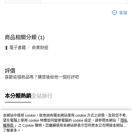
客服
商品相關分類 (1)
❚ 電子書籍
商業財經
評價
喜歡這個商品嗎？購買後給他一個好評吧
本分類熱銷
全站排行
本網站中使用 cookie，欲查詢有關本網站使用 cookie 方式之詳情，及若您不希
熱門標籤
望在電腦上使用 cookie 時應如何變更電腦的 cookie 設定，請參閱本網站「
隱私
權條款
」之 Cookie 聲明。您繼續使用本網站即表示您同意本公司得按本網站使
用條款之 Cookie 聲明使用 cookie。
了解更多 >