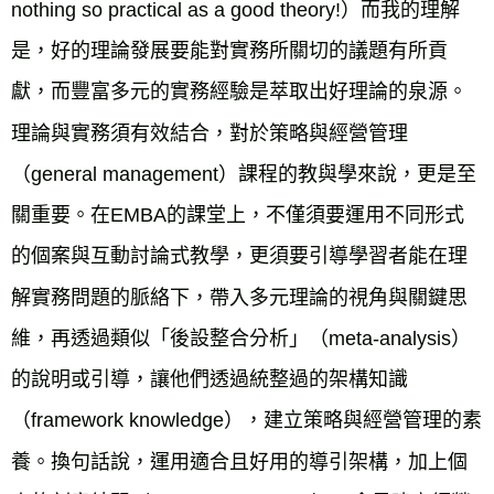
nothing so practical as a good theory!）而我的理解
是，好的理論發展要能對實務所關切的議題有所貢
獻，而豐富多元的實務經驗是萃取出好理論的泉源。
理論與實務須有效結合，對於策略與經營管理
（general management）課程的教與學來說，更是至
關重要。在EMBA的課堂上，不僅須要運用不同形式
的個案與互動討論式教學，更須要引導學習者能在理
解實務問題的脈絡下，帶入多元理論的視角與關鍵思
維，再透過類似「後設整合分析」（meta-analysis）
的說明或引導，讓他們透過統整過的架構知識
（framework knowledge），建立策略與經營管理的素
養。換句話說，運用適合且好用的導引架構，加上個