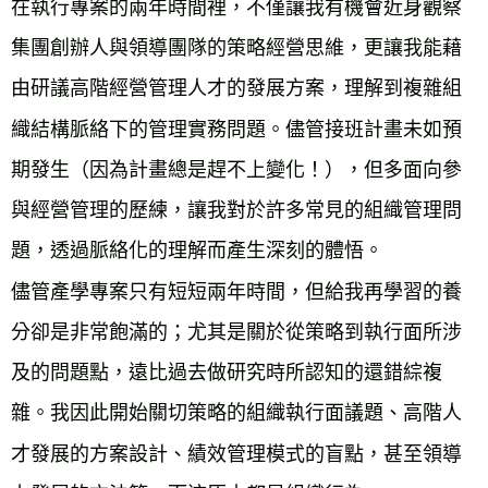
在執行專案的兩年時間裡，不僅讓我有機會近身觀察
集團創辦人與領導團隊的策略經營思維，更讓我能藉
由研議高階經營管理人才的發展方案，理解到複雜組
織結構脈絡下的管理實務問題。儘管接班計畫未如預
期發生（因為計畫總是趕不上變化！），但多面向參
與經營管理的歷練，讓我對於許多常見的組織管理問
題，透過脈絡化的理解而產生深刻的體悟。
儘管產學專案只有短短兩年時間，但給我再學習的養
分卻是非常飽滿的；尤其是關於從策略到執行面所涉
及的問題點，遠比過去做研究時所認知的還錯綜複
雜。我因此開始關切策略的組織執行面議題、高階人
才發展的方案設計、績效管理模式的盲點，甚至領導