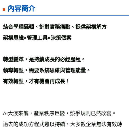
內容簡介
雜誌海外運費
查看運費
數位商品海外免運
查看運費
結合學理邏輯、針對實務痛點、提供架構解方
架構思維×管理工具×決策個案
轉型變革，是持續成長的必經歷程。
領導轉型，需要系統思維與管理能量。
有效轉型，才有機會再成長！
AI大浪來襲，產業秩序巨變，競爭規則已然改寫。
過去的成功方程式難以持續，大多數企業無法有效轉