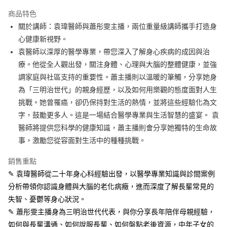
Apple Pay
商品特色
街口支付
關於講師：袁瑋醫師與蕭彤雯主播，兩位重量級講師攜手打造身
心健康新視野。
悠遊付
袁醫師以深厚的醫學專業，帶您深入了解身心疾病的成因與治
ATM付款
療。他從全人觀出發，關注身體、心理與大腦的整體健康，並強
調家庭與社區支持的重要性。蕭主播則以溫暖的筆觸，分享她身
運送方式
為「三明治世代」的親身經歷，以及如何用樂觀的態度面對人生
挑戰。她曾罹癌，卻仍保持對生活的熱情，並將這些經驗化為文
宅配
字，鼓勵更多人。這是一場結合醫學專業與生活智慧的盛宴。 袁
每筆NT$70，滿NT$799(含以上)免運費
醫師將提供您科學的健康知識，蕭主播則會分享她獨特的生命故
數位商品免運
事，激勵您從容面對生活中的種種挑戰。
免運費
銷售重點
數位商品離島免運
✎ 袁瑋醫師從二十年身心科經驗出發，以醫學專業知識與診間案例
免運費
分析帶領你認識身體與大腦的老化病癥，進而深度了解長輩常見的
失智、憂鬱等身心狀況。
離島宅配
✎ 蕭彤雯主播身為三明治世代代表，與你分享長年陪伴母親經驗，
每筆NT$200，滿NT$99,999(含以上)免運費
如何與長輩溝通、如何說服長輩、如何盤點老後資源，中年子女的