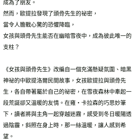
成為了朋友。 
然而，歐提拉發現了頭骨先生的祕密， 
當令人膽戰心驚的恐懼降臨， 
女孩與頭骨先生能否在幽暗雪夜中，成為彼此唯一的
支柱？ 
《女孩與頭骨先生》改編自一個充滿懸疑氛圍、暗黑
神祕的中歐提洛爾民間故事，女孩歐提拉與頭骨先
生，各自帶著屬於自己的祕密，在雪夜森林中牽起一
段荒誕卻又溫暖的友情。在雍・卡拉森的巧思妙筆
下，讀者將與主角一起穿越迷霧，感受到冬日暖陽透
過陰霾，斜照在身上時，那一絲溫暖，讓人感到希
望。 