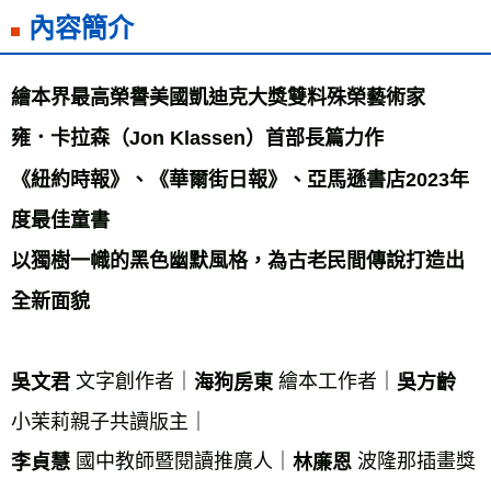
內容簡介
宅配
每筆NT$70，滿NT$799(含以上)免運費
離島宅配
繪本界最高榮譽美國凱迪克大獎雙料殊榮藝術家 
每筆NT$200，滿NT$99,999(含以上)免運費
雍．卡拉森（Jon Klassen）首部長篇力作 
海外叢書運費
查看運費
《紐約時報》、《華爾街日報》、亞馬遜書店2023年
雜誌海外運費
查看運費
度最佳童書 
數位商品海外免運
查看運費
以獨樹一幟的黑色幽默風格，為古老民間傳說打造出
全新面貌 
 文字創作者｜
 繪本工作者｜
吳文君
海狗房東
吳方齡
小茉莉親子共讀版主｜ 
 國中教師暨閱讀推廣人｜
 波隆那插畫獎
李貞慧
林廉恩