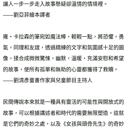
讓人一步一步走入故事懸疑卻溫情的情境裡。
——劉亞菲繪本譯者
雍・卡拉森的筆宛如魔法棒，輕輕一點，將恐懼，勇
氣，同理和友誼，透過精練的文字和氛圍感十足的圖
像，揉合成微微驚悚，幽默，溫暖，充滿安慰和希望
的故事，使所有孤單和無助的心靈都獲得了救贖。
——劉清彥童書作家與兒童節目主持人
民間傳說本來就是一種具有靈活的可能性與開放式的
故事，可以根據講述者和時代的需要無限塑造。這就
是它們的奇妙之處，以及《女孩與頭骨先生》的奇妙