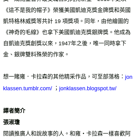
《這不是我的帽子》榮獲美國凱迪克獎金牌獎和英國
凱特格林威獎等共計 19 項獎項。同年，由他繪圖的
《神奇的毛線》也拿下美國凱迪克獎銀牌獎。他成為
自凱迪克獎創獎以來，1947年之後，唯一同時拿下
金、銀牌雙料殊榮的作家。 
想一賭雍．卡拉森的其他精采作品，可至部落格：
jon
 ；
klassen.tumblr.com/
jonklassen.blogspot.tw/
譯者簡介 
張淑瓊 
閱讀推廣人和說故事的人。和雍・卡拉森一樣喜歡阿