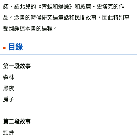
諾．羅北兒的《青蛙和蟾蜍》和威廉・史塔克的作
品。念書的時候研究過童話和民間故事，因此特別享
受翻譯這本書的過程。
目錄
第一段故事 
森林 
黑夜 
房子 
第二段故事 
頭骨 