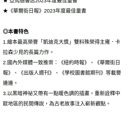
★ 亞馬遜書店2023年度最佳童書 
★《華爾街日報》2023年度最佳童書 
◎本書特色 
1.繪本最高榮譽「凱迪克大獎」雙料殊榮得主雍．卡
拉森少見的長篇力作。 
2.國內外媒體一致推崇：《紐約時報》、《華爾街日
報》、《出版人週刊》、《學校圖書館期刊》等載譽
連連。 
3.以黑暗神祕又帶有一點暖色調的插畫，重新詮釋中
歐地區的民間傳說，為古老故事注入嶄新觀點。 