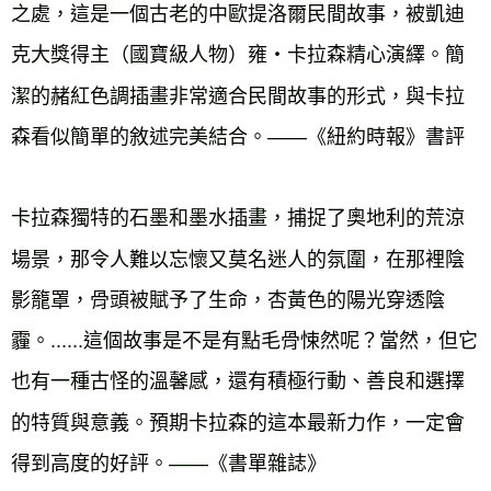
之處，這是一個古老的中歐提洛爾民間故事，被凱迪
克大獎得主（國寶級人物）雍・卡拉森精心演繹。簡
潔的赭紅色調插畫非常適合民間故事的形式，與卡拉
森看似簡單的敘述完美結合。——《紐約時報》書評
卡拉森獨特的石墨和墨水插畫，捕捉了奧地利的荒涼
場景，那令人難以忘懷又莫名迷人的氛圍，在那裡陰
影籠罩，骨頭被賦予了生命，杏黃色的陽光穿透陰
霾。......這個故事是不是有點毛骨悚然呢？當然，但它
也有一種古怪的溫馨感，還有積極行動、善良和選擇
的特質與意義。預期卡拉森的這本最新力作，一定會
得到高度的好評。——《書單雜誌》