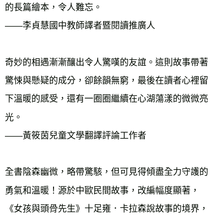
的長篇繪本，令人難忘。
——李貞慧國中教師譯者暨閱讀推廣人
奇妙的相遇漸漸釀出令人驚嘆的友誼。這則故事帶著
驚悚與懸疑的成分，卻餘韻無窮，最後在讀者心裡留
下溫暖的感受，還有一圈圈繼續在心湖蕩漾的微微亮
光。
——黃筱茵兒童文學翻譯評論工作者
全書陰森幽微，略帶驚駭，但可見得傾盡全力守護的
勇氣和溫暖！源於中歐民間故事，改編幅度顯著，
《女孩與頭骨先生》十足雍．卡拉森說故事的境界，