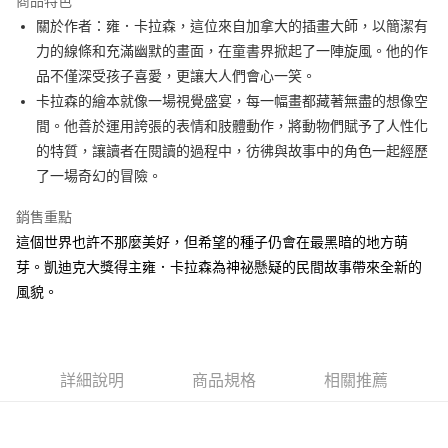
商品特色
Apple Pay
關於作者：雍．卡拉森，這位來自加拿大的插畫大師，以簡潔有
力的線條和充滿幽默的畫面，在童書界掀起了一陣旋風。他的作
街口支付
品不僅深受孩子喜愛，更讓大人們會心一笑。
悠遊付
卡拉森的繪本就像一場視覺盛宴，每一幅畫都藏著無盡的想像空
間。他善於運用誇張的表情和肢體動作，將動物們賦予了人性化
ATM付款
的特質，讓讀者在閱讀的過程中，彷彿與故事中的角色一起經歷
了一場奇幻的冒險。
運送方式
全家取貨付款
銷售重點
每筆NT$50，滿NT$499(含以上)免運費
這個世界也許不那麼美好，但希望的種子仍會在最黑暗的地方萌
芽。凱迪克大獎得主雍．卡拉森為神祕懸疑的民間故事帶來全新的
付款後全家取貨
風貌。
每筆NT$50，滿NT$499(含以上)免運費
7-11取貨付款
每筆NT$60，滿NT$799(含以上)免運費
詳細說明
商品規格
相關推薦
付款後7-11取貨
每筆NT$60，滿NT$799(含以上)免運費