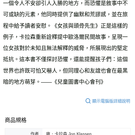
一個令人不安卻引人入勝的地方，而恐懼是敘事中不
可或缺的元素，他同時提供了幽默和荒謬感，並在旅
程中給予讀者安慰。《女孩與頭骨先生》正是這樣的
例子，卡拉森重新詮釋提中歐洛爾民間故事，呈現一
位女孩對於未知且無法解釋的威脅，所展現出的堅定
抵抗。這本書不僅探討恐懼，還能提醒孩子們：這個
世界也許既可怕又嚇人，但同理心和友誼也會在最黑
暗的地方萌芽。——《兒童圖書中心會刊》
顯示電腦版詳細說明
商品規格
作者
雍．卡拉森 Jon Klassen