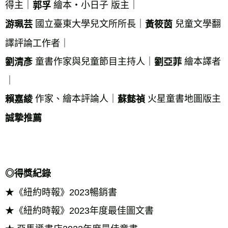
得主｜
 繪本‧小日子 版主｜ 
郭孚
 國立臺東大學兒文所所長｜
 兒童文學翻
游珮芸
黃筱茵
譯評論工作者｜ 
 童書作家與兒童節目主持人｜
 繪本譯者
劉清彥
劉亞菲
｜ 
 作家、繪本評論人｜
 火星童書地圖版主 
賴嘉綾
蘇懿禎
誠摯推薦 
◎得獎紀錄 
★《紐約時報》2023暢銷書 
★《紐約時報》2023年度最佳圖文書 