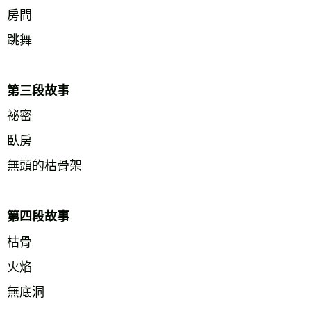
房間 
跳舞 
第三段故事 
祕密 
臥房 
無頭的枯骨架 
第四段故事 
枯骨 
火焰 
無底洞 