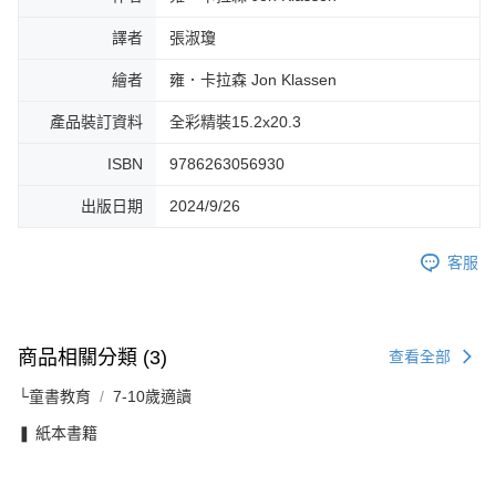
譯者
張淑瓊
繪者
雍．卡拉森 Jon Klassen
產品裝訂資料
全彩精裝15.2x20.3
ISBN
9786263056930
出版日期
2024/9/26
客服
商品相關分類 (3)
查看全部
└童書教育
7-10歲適讀
❚ 紙本書籍