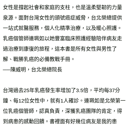
女性是撐起社會和家庭的支柱，也是溫柔堅韌的力量
泉源。面對台灣女性的頭號癌症威脅，台北榮總提供
一站式就醫服務，個人化精準治療，以及暖心照護。
乳癌個管師連珮如以她豐富臨床照護經驗陪伴病友走
過治療到康復的旅程，這本書是所有女性與男性了
解、戰勝乳癌的必備教戰手冊。 
──陳威明，台北榮總院長 
台灣過去25年乳癌發生率增加了3.5倍，平均每37分
鐘、每12位女性中，就有1人確診。連珮如是北榮第一
位乳癌個管師，認真負責，深獲乳癌團隊的肯定，得
到病患的感動回饋。書裡面有好幾位病友是我的患