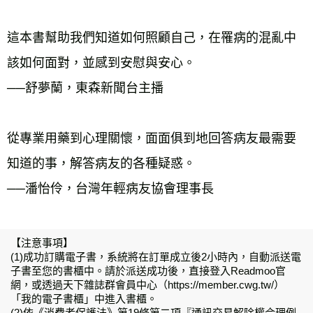
這本書幫助我們知道如何照顧自己，在罹病的混亂中
該如何面對，並感到安慰與安心。 
──舒夢蘭，東森新聞台主播 
從專業用藥到心理關懷，面面俱到地回答病友最需要
知道的事，解答病友的各種疑惑。 
──潘怡伶，台灣年輕病友協會理事長
【注意事項】
(1)成功訂購電子書，系統將在訂單成立後2小時內，自動派送電
子書至您的書櫃中。請於派送成功後，直接登入Readmoo官
網，或透過天下雜誌群會員中心（https://member.cwg.tw/）
「我的電子書櫃」中進入書櫃。
(2)依《消費者保護法》第19條第二項『通訊交易解除權合理例