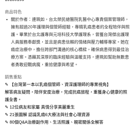
Apple Pay
商品特色
街口支付
關於作者：連珮如，台北榮民總醫院乳醫中心專責個案管理師，
擁有超過20年護理與個管師經驗，專精乳癌患者的全程陪伴與照
悠遊付
護。畢業於台北護專與元培科技大學護理系，曾獲台灣傑出護理
ATM付款
人員服務奉獻獎，並且是病患信賴的情緒與壓力輔導專家。她在
癌症治療中，擔任跨部門溝通的核心橋樑，確保病患得到最佳治
運送方式
療方案。憑藉其深厚的臨床經驗與溫暖支持，連珮如幫助無數患
者勇敢迎戰病魔，重拾健康與希望。
宅配
每筆NT$70，滿NT$799(含以上)免運費
銷售重點
數位商品免運
✎ 【台灣第一本以乳癌個管師、資深護理師的專業視角】
解答病友疑問，陪伴安度治療，完成抗癌旅程，重獲身心健康的照
免運費
護全書。
數位商品離島免運
✎ 12位病友和家屬 真情分享美麗重生
免運費
✎ 21張圖解 認識乳癌6大療法與社會心理資源
✎ 80個Q&A治療副作用、生活照護、親密關係全解答
離島宅配
每筆NT$200，滿NT$99,999(含以上)免運費