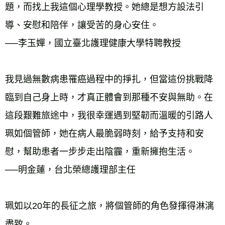
題，而找上我這個心理學教授。她總是想方設法引
導、安慰和陪伴，讓受苦的身心安住。 
──李玉嬋，國立臺北護理健康大學特聘教授 
我見過無數病患罹癌過程中的掙扎，但當這份挑戰降
臨到自己身上時，才真正體會到那種不安與無助。在
這段艱難旅途中，我很幸運遇到堅韌而溫暖的引路人
珮如個管師，她在病人最脆弱時刻，給予支持和安
慰，幫助患者一步步走出陰霾，重新擁抱生活。 
──明金蓮，台北榮總護理部主任 
珮如以20年的長征之旅，將個管師的角色發揮得淋漓
盡致。 