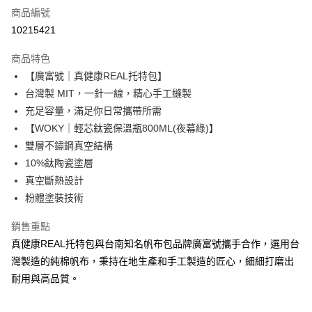
商品編號
LINE Pay
10215421
Apple Pay
商品特色
街口支付
【廣富號｜真健康REAL托特包】
台灣製 MIT，一針一線，精心手工縫製
悠遊付
充足容量，滿足你日常攜帶所需
ATM付款
【WOKY｜輕芯鈦瓷保溫瓶800ML(夜幕綠)】
雙層不鏽鋼真空結構
運送方式
10%鈦陶瓷塗層
真空斷熱設計
宅配
粉體塗裝技術
每筆NT$70，滿NT$799(含以上)免運費
訂閱免運/現場取貨免運
銷售重點
真健康REAL托特包與台南知名帆布包品牌廣富號攜手合作，選用台
免運費
灣製造的純棉帆布，秉持在地生產和手工製造的匠心，細細打磨出
離島訂閱免運
耐用與高品質。
免運費