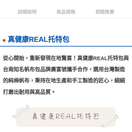
離島宅配
每筆NT$200，滿NT$99,999(含以上)免運費
詳細說明
商品規格
相關推薦
海外叢書運費
查看運費
雜誌海外運費
查看運費
真健康REAL托特包
數位商品海外免運
查看運費
從心開始，重新發現在地驚喜！真健康REAL托特包與
台南知名帆布包品牌廣富號攜手合作，選用台灣製造
的純棉帆布，秉持在地生產和手工製造的匠心，細細
打磨出耐用與高品質。