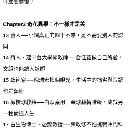
什麼要偷懶？
Chapter3 奇花異果：不一樣才是美
13 藝人──小嫻真正的四十不惑，是不需要別人的認
同
14 詩人、建中台大學霸教師──詹佳鑫做自己所愛，
文組也能讓人嫉妒
15 藝術家──倪瑞宏換個眼光，生活中的拙劣與荒謬
也是藝術
16 橄欖球教練──白耿豪用一顆球翻轉階級，成就另
一種衝撞人生
17 古生物博士、恐龍教授──蔡政修不怕挑戰冷門科