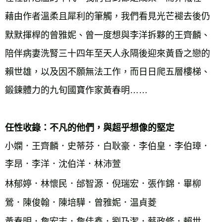
藉由作者溫柔且犀利的筆觸，我們看見光芒褪去後仍
默默揮桿的曾雅妮、曾一度想與李洋拆夥的王齊麟、
陪伴病妻洗腎三十四年至天人永隔後迎來黃昏之戀的
賴世雄，以及因不願無法工作，而日日爬五層樓梯、
鍛鍊體力的九旬國寶作家黃春明……
任性收錄：不凡的他們，與超乎想像的堅定
小嫻．王齊麟．史蒂芬．白耿豪．李伯皇．李伯璋．
李昂．李洋．沈伯洋．林沛萱
林郁婷．林懷民．邰智源．倪瑞宏．張作錦．畢柳
鶯．陳俊翰．陳培驊．曾雅妮．温貞菱
黃春明．詹宏志．詹佳鑫．劉乃潔．蔡政修．賴世