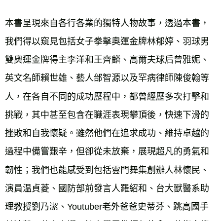
本書呈現來自各行各業的獨特人物故事，透過本書，
我們得以窺見包括女子拳擊奧運金牌林郁婷、羽球男
雙奧運金牌得主李洋和王齊麟、高爾夫球后曾雅妮、
英文名師賴世雄、藝人邰智源以及罕病律師陳俊翰等
人，在各自不同的成功歷程中，都曾經歷多次打擊和
挑戰，其中甚至包含在職涯表現攀頂後，快速下滑的
挫敗和自我懷疑。雖然他們在追求成功、維持卓越的
過程中備嘗艱辛，但卻從未放棄，展現超凡的勇氣和
韌性；我們也能感受到包括雲門舞集創辦人林懷民、
演員温貞菱、國防部前發言人羅紹和、台大獸醫系助
理教授劉乃潔、Youtuber老外爸爸史蒂芬、跳高國手