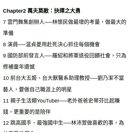
Chapter2 萬夫莫敵：抉擇之大勇
7 雲門舞集創辦人──林懷民做最壞的考量，做最大的
準備
8 演員──温貞菱用赴死決心抓住每個機會
9 國防部前發言人──羅紹和將軍退役回饋社會，只為
修補童年遺憾
10 前台大五姬、台大獸醫系助理教授──劉乃潔不當
藝人，要做自己職涯上的明星
11 親子生活類YouTuber──老外爸爸史蒂芬比起賺
錢，更重要的是陪伴
12 跳高國手、最強國中生──林沛萱做喜歡的事，為