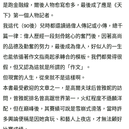
是跑金融線，爾後人物愈寫愈多，最後成了應是《天
下》第一個人物記者。
我這代（90後）兒時都還讀過偉人傳記或小傳，總千
篇一律：偉人歷經一段刻骨銘心的奮鬥後，因著高尚
的品德及勤奮的努力，最後成為偉人，好似人的一生
也能依循著作文指南起承轉合的模板。我們都覺得很
假，但又認為這就是所謂的「作文」。
但現實的人生，從來就不是這樣啊。
本書最受歡迎的文章之一，是高爾夫球后曾雅妮的訪
問，曾雅妮排名曾高踞世界第一，火紅程度不遜麟洋
配，但在巔峰後，其賽績可說是雪崩式滑落，當時許
多輿論便稱是因她貪玩、和藝人上夜店，才無法顧好