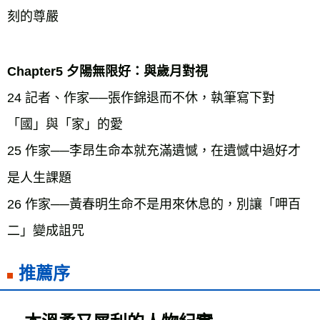
刻的尊嚴
Chapter5 夕陽無限好：與歲月對視
24 記者、作家──張作錦退而不休，執筆寫下對
「國」與「家」的愛
25 作家──李昂生命本就充滿遺憾，在遺憾中過好才
是人生課題
26 作家──黃春明生命不是用來休息的，別讓「呷百
二」變成詛咒
推薦序