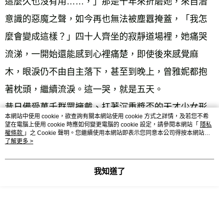
這麼久也沒有用……，」那是十年來折磨她，來自潛
意識的惡魔之聲，如今再也無法被塵囂掩蓋，「我怎
麼會變成這樣？」四十人齊坐的寂靜道場裡，她痛哭
流涕，一開始還能感到心裡痛楚，即使後來感覺麻
木，眼淚仍不由自主落下，甚至到晚上，曾雅妮都抱
著枕頭，繼續流淚。這一哭，就是五天。
昔日備受萬千群眾擁戴、扛著沉重獎盃的天才少女形
本網站中使用 cookie，欲查詢有關本網站使用 cookie 方式之詳情，及若您不希
象，重壓她實在太久、太久。
望在電腦上使用 cookie 時應如何變更電腦的 cookie 設定，請參閱本網站「
隱私
權條款
」之 Cookie 聲明。您繼續使用本網站即表示您同意本公司得按本網站使
終於，惡魔安靜了。在道場裡，曾雅妮終感釋放。
用條款之 Cookie 聲明使用 cookie。
了解更多 >
內觀結束後，她感到心靈前所未有地平靜，變得容易
我知道了
喜悅。
「我想要證明給自己看，即使最後的結果不是我想
要，但重點是退休那天，我沒有後悔，」曾雅妮說，