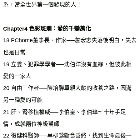
系，當全世界第一個發現的人！
Chapter4 色彩斑斕：愛的千變萬化
18 PChome董事長、作家──詹宏志失落後明白，失去
也是日常
19 立委、犯罪學學者──沈伯洋沒有血緣，但彼此相
愛的一家人
20 自由工作者──陳培驊單親大齡的收養之路，圓滿
另一種愛的可能
21 肝、腎移植權威──李伯皇、李伯璋七十年手足
情，成就兩位神級醫師
22 復健科醫師──畢柳鶯斷食善終，找到生命最後一