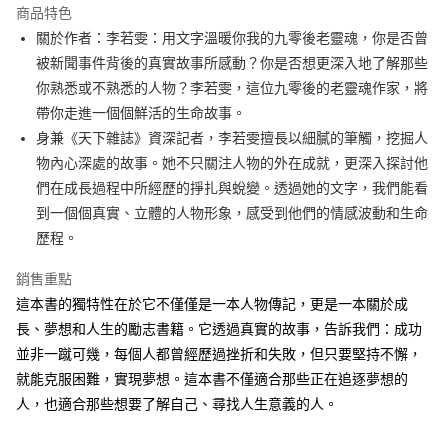
商品特色
街口支付
關於作者：李若雯：用文字溫暖你我的九零後老靈魂，你是否曾
被新聞事件背後的真實故事所感動？你是否想更深入地了解那些
悠遊付
你熟悉或不熟悉的人物？李若雯，這位九零後的老靈魂作家，將
ATM付款
帶你走進一個個鮮活的生命故事。
身兼《天下雜誌》資深記者，李若雯擅長以細膩的筆觸，挖掘人
運送方式
物內心深處的故事。她不只關注人物的外在成就，更深入探討他
們在成長過程中所經歷的掙扎與蛻變。透過她的文字，我們能看
宅配
到一個個真實、立體的人物形象，感受到他們的情感波動和生命
每筆NT$70，滿NT$799(含以上)免運費
歷程。
數位商品免運
銷售重點
免運費
這本書的獨特性在於它不僅僅是一本人物傳記，更是一本關於成
數位商品離島免運
長、夢想和人生的勵志書籍。它透過真實的故事，告訴我們：成功
免運費
並非一蹴可幾，每個人都曾經歷過挫折和失敗，但只要堅持不懈，
就能克服困難，實現夢想。這本書不僅適合那些正在追逐夢想的
離島宅配
人，也適合那些想要了解自己、尋找人生意義的人。
每筆NT$200，滿NT$99,999(含以上)免運費
海外叢書運費
查看運費