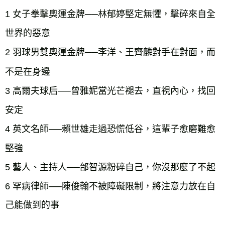
1 女子拳擊奧運金牌──林郁婷堅定無懼，擊碎來自全
世界的惡意
2 羽球男雙奧運金牌──李洋、王齊麟對手在對面，而
不是在身邊
3 高爾夫球后──曾雅妮當光芒褪去，直視內心，找回
安定
4 英文名師──賴世雄走過恐慌低谷，這輩子愈磨難愈
堅強
5 藝人、主持人──邰智源粉碎自己，你沒那麼了不起
6 罕病律師──陳俊翰不被障礙限制，將注意力放在自
己能做到的事