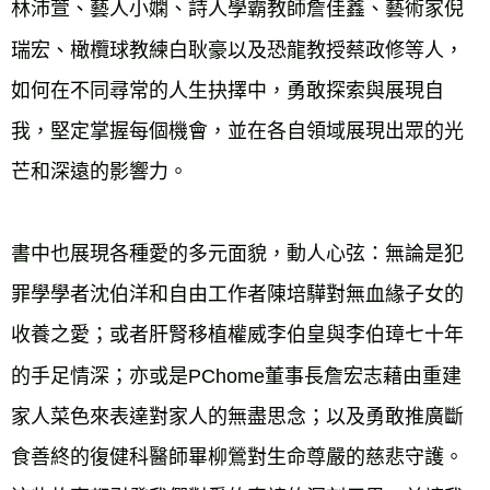
林沛萱、藝人小嫻、詩人學霸教師詹佳鑫、藝術家倪
瑞宏、橄欖球教練白耿豪以及恐龍教授蔡政修等人，
如何在不同尋常的人生抉擇中，勇敢探索與展現自
我，堅定掌握每個機會，並在各自領域展現出眾的光
書中也展現各種愛的多元面貌，動人心弦：無論是犯
罪學學者沈伯洋和自由工作者陳培驊對無血緣子女的
收養之愛；或者肝腎移植權威李伯皇與李伯璋七十年
的手足情深；亦或是PChome董事長詹宏志藉由重建
家人菜色來表達對家人的無盡思念；以及勇敢推廣斷
食善終的復健科醫師畢柳鶯對生命尊嚴的慈悲守護。