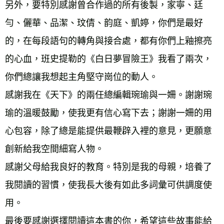
另外，要特別感謝曾合作過的所有後製，家寧、廷
勻、儷華、品潔、玟倩、韵庭、凱婷，你們是最好
的，在每段語句的轉角與接合處，都有你們上釉擦亮
的心血，班史提勒的《白日夢冒險王》我看了兩次，
你們總讓我想起主角堅守崗位的動人。
感謝我在《天下》的兩任總編輯琬瑜與一姍。謝謝琬
瑜的溫暖鼓勵，使我更有信心寫下去；謝謝一姍的用
心包容，除了總是能提供最鞭辟入裡的意見，更願意
創新給我空間細寫人物。
感謝父母給我良好的教育。特別是我的母親，培養了
我閱讀的習慣，使我長大後有如此多詞彙可供調度使
用。
最後要感謝選擇閱讀這本書的你，希望這些故事能給