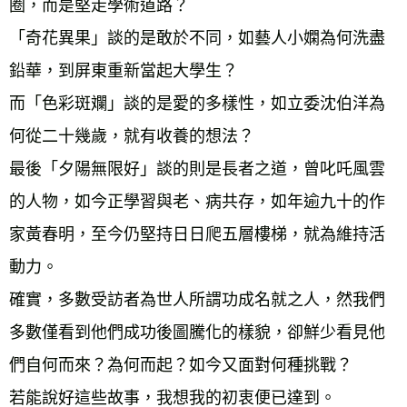
圈，而是堅走學術道路？
「奇花異果」談的是敢於不同，如藝人小嫻為何洗盡
鉛華，到屏東重新當起大學生？
而「色彩斑斕」談的是愛的多樣性，如立委沈伯洋為
何從二十幾歲，就有收養的想法？
最後「夕陽無限好」談的則是長者之道，曾叱吒風雲
的人物，如今正學習與老、病共存，如年逾九十的作
家黃春明，至今仍堅持日日爬五層樓梯，就為維持活
動力。
確實，多數受訪者為世人所謂功成名就之人，然我們
多數僅看到他們成功後圖騰化的樣貌，卻鮮少看見他
們自何而來？為何而起？如今又面對何種挑戰？
若能說好這些故事，我想我的初衷便已達到。