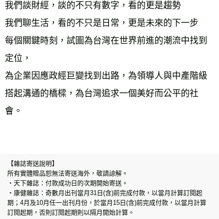
海外叢書運費
查看運費
我們談財經，談的不只有數字，看的更是趨勢
雜誌海外運費
查看運費
我們聊生活，看的不只是日常，更是未來的下一步
數位商品海外免運
查看運費
每個關鍵時刻，試圖為台灣在世界前進的潮流中找到
定位，
為企業因應政經巨變找到出路，為領導人與中產階級
搭起溝通的橋樑，為台灣追求一個美好而公平的社
會。
【雜誌寄送說明】
所有實體贈品恕無法寄送海外，敬請諒解。
‧天下雜誌：付款成功日的次期開始寄送。
‧康健雜誌：奇數月出刊當月31日(含)前完成付款，以當月計算訂閱起
期；4月及10月任一出刊月份，於當月15日(含)前完成付款，以當月計算
訂閱起期，否則訂閱起期則以隔月開始計算。