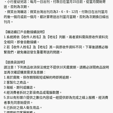
‧小行星幼兒誌：每月一日出刊，付款日在當月15日前，從當月開始寄
送，否則為次期。
‧微笑台灣雜誌：微笑台灣出刊月為3、6、9、12月，付款日在出刊當月
的後一個月或前一個月，都計算寄送出刊當月當期，否則為次期換日線出
刊月。
【雜誌續訂戶自動接續說明】
1.系統將依【收件人姓名】及【地址】判斷，兩者資料需與原收件資料完
全相同，即會自動接續。
2.若【收件人姓名】及【地址】其一與原收件資料不同，下單後請務必聯
繫我們，避免雜誌發生重覆寄送的問題。
【退換貨說明】
請注意！下列商品依消保法規定不提供10天鑑賞期，請務必詳閱商品說明
並再次確認購買需求及意願：
1.易於腐敗、保存期限較短或解約時即將逾期。
2.客製化之商品。
3.報紙、期刊或雜誌。
4.經消費者拆封之影音商品或電腦軟體。
5.非以有形媒介提供之數位內容或一經提供即為完成之線上服務，經消費
者事先同意始提供。
6.已拆封之個人衛生用品。
7.國際航空客運服務。