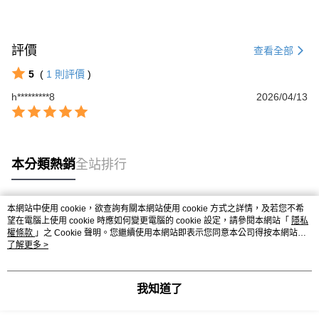
評價
查看全部
5
(
1
則評價
)
h*********8
2026/04/13
本分類熱銷
全站排行
本網站中使用 cookie，欲查詢有關本網站使用 cookie 方式之詳情，及若您不希
熱門標籤
望在電腦上使用 cookie 時應如何變更電腦的 cookie 設定，請參閱本網站「
隱私
權條款
」之 Cookie 聲明。您繼續使用本網站即表示您同意本公司得按本網站使
用條款之 Cookie 聲明使用 cookie。
了解更多 >
我知道了