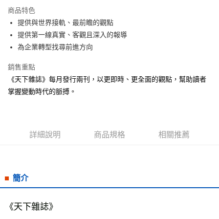
Apple Pay
商品特色
街口支付
提供與世界接軌、最前瞻的觀點
提供第一線真實、客觀且深入的報導
悠遊付
為企業轉型找尋前進方向
ATM付款
銷售重點
《天下雜誌》每月發行兩刊，以更即時、更全面的觀點，幫助讀者
運送方式
掌握變動時代的脈搏。
宅配
每筆NT$70，滿NT$799(含以上)免運費
訂閱免運/現場取貨免運
詳細說明
商品規格
相關推薦
免運費
離島訂閱免運
免運費
簡介
離島宅配
每筆NT$200，滿NT$99,999(含以上)免運費
《天下雜誌》