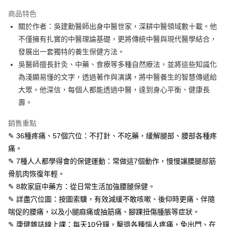
LINE Pay
商品特色
Apple Pay
關於作者：吳建勳醫師出身中醫世家，深耕中醫領域數十載。他
不僅擁有扎實的中醫理論基礎，更將傳統中醫與現代醫學結合，
街口支付
發展出一套獨特的養生保健方法。
悠遊付
吳醫師擅長針灸、中藥、食療等多種自然療法，並將這些知識化
為淺顯易懂的文字，透過著作與演講，將中醫養生的智慧傳遞給
ATM付款
大眾。他深信，每個人都能透過中醫，達到身心平衡、健康長
壽。
運送方式
全家取貨付款
銷售重點
每筆NT$50，滿NT$499(含以上)免運費
✎ 36種疼痛、57個穴位：不打針、不吃藥，緩解腿部、腰部各種疼
痛。
付款後全家取貨
✎ 7種人人都學得會的保健運動：常做這7個動作，慢慢讓腰腿部筋
每筆NT$50，滿NT$499(含以上)免運費
骨肌肉恢復年輕。
7-11取貨付款
✎ 8款家庭中藥方：從日常生活加強腰腿保健。
✎ 詳盡穴位圖：按圖索驥，有效減緩不敢咳嗽、後仰時更痛、伴隨
每筆NT$60，滿NT$799(含以上)免運費
喘促的腰痛，以及小腿麻痛或抽筋痛、腳踝扭傷腫脹等症狀。
付款後7-11取貨
✎ 康健雜誌線上課：每天10分鐘，擊退各種惱人疼痛，免出門、在