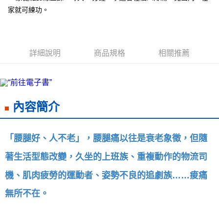
每筆NT$60，滿NT$799(含以上)免運費
家就可練功。
宅配
每筆NT$70，滿NT$799(含以上)免運費
詳細說明
商品規格
相關推薦
離島宅配
每筆NT$200，滿NT$99,999(含以上)免運費
海外叢書運費
查看運費
雜誌海外運費
查看運費
內容簡介
數位商品海外免運
查看運費
「腰腿好、人不老」，腰腿痛以往是衰老象徵，但隨
著生活型態改變，久坐的上班族、重複動作的物流司
機、肌肉疲勞的運動者、姿勢不良的追劇族……痠痛
無所不在。