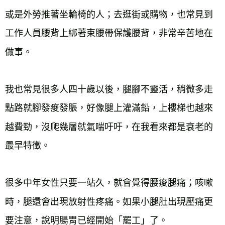
或是外勞推著坐輪椅的人；去逛街或購物，也常見到
工作人員腰背上綁著束腰帶保護腰背，非常辛苦地在
做事。
我也常見很多人四十歲以後，腿腳不靈活，稍微多走
點路就腳發痠發脹，好像腿上灌滿鉛，上樓梯也越來
越費勁，沒爬幾層就氣喘吁吁，在我看來都是衰老的
最早特徵。
很多中年女性只要一站久，就會覺得腰痠腿痛；咳嗽
時，腿還會出現放射性疼痛。如果小腿肚出現壓痛更
要注意，說明腸胃已經開始「罷工」了。