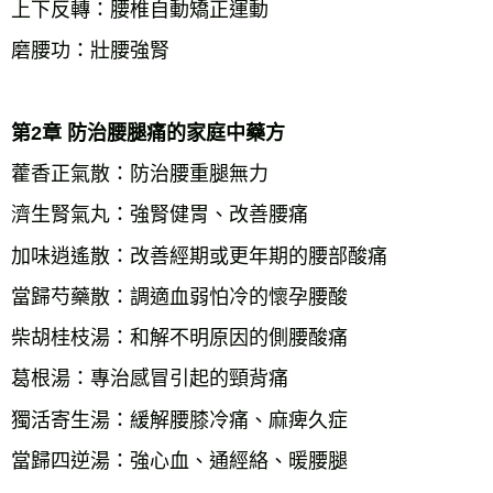
上下反轉：腰椎自動矯正運動
磨腰功：壯腰強腎
第2章 防治腰腿痛的家庭中藥方
藿香正氣散：防治腰重腿無力
濟生腎氣丸：強腎健胃、改善腰痛
加味逍遙散：改善經期或更年期的腰部酸痛
當歸芍藥散：調適血弱怕冷的懷孕腰酸
柴胡桂枝湯：和解不明原因的側腰酸痛
葛根湯：專治感冒引起的頸背痛
獨活寄生湯：緩解腰膝冷痛、麻痺久症
當歸四逆湯：強心血、通經絡、暖腰腿