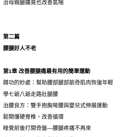
治母親腿痛竟也改善氣喘
第二篇
腰腿好人不老
第1章 改善腰腿痛最有用的簡單運動
蹲功的妙處：幫助腰部腿部筋骨肌肉恢復年輕
學七爺八爺走路壯腿腰
治腰良方：雙手抱胸彎腰與嬰兒式伸展運動
鬆開僵硬脊椎，改善循環
睡覺前後打開骨盤—腰腿疼痛不再來