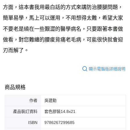
方面，這本書我用最白話的方式來講防治腰腿問題，
簡單易學，馬上可以運用，不用想得太難，希望大家
不要老是繞在一些艱澀的醫學病名，只要跟著本書做
做看，對您難纏的腰痠背痛老毛病，可能很快就會迎
刃而解了。
顯示電腦版詳細說明
商品規格
作者
吳建勳
產品裝訂資料
套色膠裝14.8x21
ISBN
9786267299685