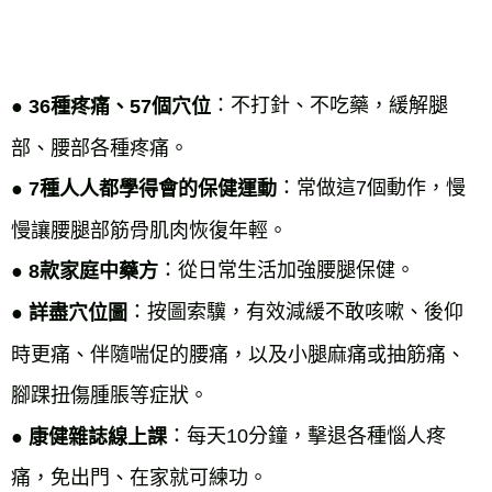
：不打針、不吃藥，緩解腿
● 36種疼痛、57個穴位
部、腰部各種疼痛。
：常做這7個動作，慢
● 7種人人都學得會的保健運動
慢讓腰腿部筋骨肌肉恢復年輕。
：從日常生活加強腰腿保健。
● 8款家庭中藥方
：按圖索驥，有效減緩不敢咳嗽、後仰
● 詳盡穴位圖
時更痛、伴隨喘促的腰痛，以及小腿麻痛或抽筋痛、
腳踝扭傷腫脹等症狀。
：每天10分鐘，擊退各種惱人疼
● 康健雜誌線上課
痛，免出門、在家就可練功。