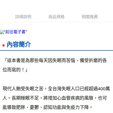
每筆NT$60，滿NT$799(含以上)免運費
付款後7-11取貨
詳細說明
商品規格
相關推薦
每筆NT$60，滿NT$799(含以上)免運費
宅配
每筆NT$70，滿NT$799(含以上)免運費
離島宅配
內容簡介
每筆NT$200，滿NT$99,999(含以上)免運費
海外叢書運費
查看運費
「這本書是為那些每天因失眠而苦惱、備受折磨的各
雜誌海外運費
查看運費
位而寫的！」
數位商品海外免運
查看運費
現代人飽受失眠之苦，全台灣失眠人口已經超過400萬
人。長期睡眠不足，將增加心血管疾病的風險，也可
能導致肥胖、憂鬱、認知功能與免疫力下降。