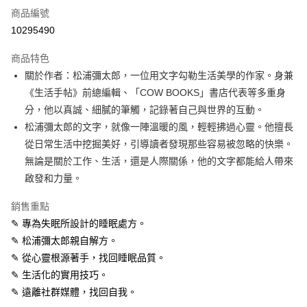
商品編號
超商取貨付款
10295490
LINE Pay
商品特色
Apple Pay
關於作者：松浦彌太郎，一位用文字勾勒生活美學的作家。身兼
《生活手帖》前總編輯、「COW BOOKS」書店代表等多重身
街口支付
分，他以真誠、細膩的筆觸，記錄著自己與世界的互動。
悠遊付
松浦彌太郎的文字，就像一陣溫暖的風，輕輕拂過心靈。他擅長
從日常生活中挖掘美好，引導讀者發現那些容易被忽略的快樂。
ATM付款
無論是關於工作、生活，還是人際關係，他的文字都能給人帶來
啟發和力量。
運送方式
全家取貨付款
銷售重點
每筆NT$50，滿NT$499(含以上)免運費
✎ 專為失眠所設計的睡眠處方。
✎ 松浦彌太郎親自解方。
付款後全家取貨
✎ 從心靈根源著手，找回睡眠品質。
每筆NT$50，滿NT$499(含以上)免運費
✎ 生活化的實用技巧。
7-11取貨付款
✎ 遠離社群媒體，找回自我。