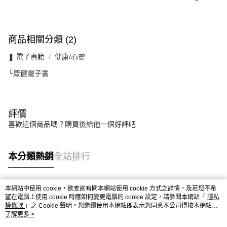
商品相關分類 (2)
❚ 電子書籍
健康/心靈
└康健電子書
評價
喜歡這個商品嗎？購買後給他一個好評吧
本分類熱銷
全站排行
本網站中使用 cookie，欲查詢有關本網站使用 cookie 方式之詳情，及若您不希
熱門標籤
望在電腦上使用 cookie 時應如何變更電腦的 cookie 設定，請參閱本網站「
隱私
權條款
」之 Cookie 聲明。您繼續使用本網站即表示您同意本公司得按本網站使
用條款之 Cookie 聲明使用 cookie。
了解更多 >