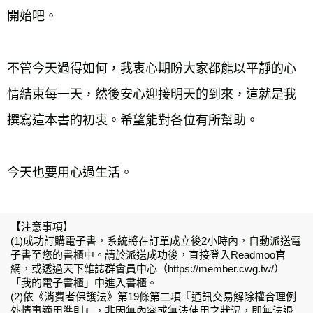
開始吧。
不管今天過得如何，我衷心期盼大家都能以平靜的心
情結束每一天，然後安心迎接明天的到來，這就是我
撰寫這本書的初衷。希望能對各位有所幫助。
今天也要用心過生活。
【注意事項】
(1)成功訂購電子書，系統將在訂單成立後2小時內，自動派送電
子書至您的書櫃中。請於派送成功後，直接登入Readmoo官
網，或透過天下雜誌群會員中心（https://member.cwg.tw/）
「我的電子書櫃」中進入書櫃。
(2)依《消費者保護法》第19條第二項『通訊交易解除權合理例
外情事適用準則』，非因無內容或無法使用之狀況，即無法退