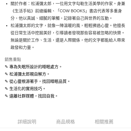
街口支付
關於作者：松浦彌太郎，一位用文字勾勒生活美學的作家。身兼
《生活手帖》前總編輯、「COW BOOKS」書店代表等多重身
悠遊付
分，他以真誠、細膩的筆觸，記錄著自己與世界的互動。
ATM付款
松浦彌太郎的文字，就像一陣溫暖的風，輕輕拂過心靈。他擅長
從日常生活中挖掘美好，引導讀者發現那些容易被忽略的快樂。
運送方式
無論是關於工作、生活，還是人際關係，他的文字都能給人帶來
啟發和力量。
宅配
每筆NT$70，滿NT$799(含以上)免運費
銷售重點
數位商品免運
✎ 專為失眠所設計的睡眠處方。
✎ 松浦彌太郎親自解方。
免運費
✎ 從心靈根源著手，找回睡眠品質。
數位商品離島免運
✎ 生活化的實用技巧。
免運費
✎ 遠離社群媒體，找回自我。
離島宅配
每筆NT$200，滿NT$99,999(含以上)免運費
詳細說明
商品規格
相關推薦
海外叢書運費
查看運費