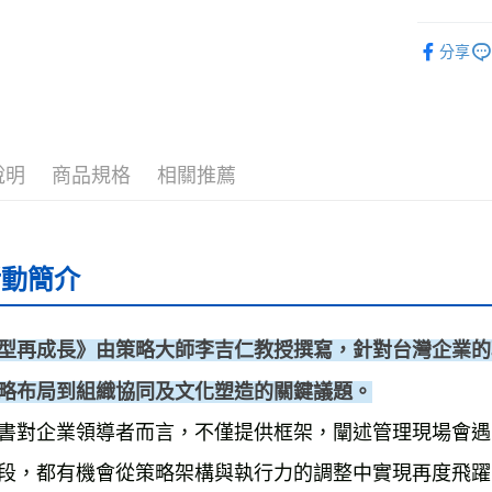
❚ 課程活
運送方式
分享
宅配
每筆NT$7
數位商品
說明
商品規格
相關推薦
免運費
數位商品
免運費
活動簡介
離島宅配
每筆NT$2
型再成長》由策略大師李吉仁教授撰寫，針對台灣企業的轉
海外叢書
略布局到組織協同及文化塑造的關鍵議題。
雜誌海外
書對企業領導者而言，不僅提供框架，闡述管理現場會遇
數位商品
段，都有機會從策略架構與執行力的調整中實現再度飛躍