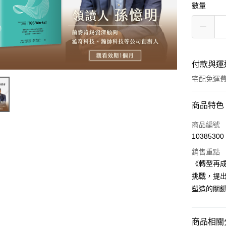
數量
付款與運
宅配免運
付款方式
商品特色
信用卡一
商品編號
10385300
LINE Pay
銷售重點
Apple Pay
《轉型再
挑戰，提出
街口支付
塑造的關
悠遊付
ATM付款
商品相關分