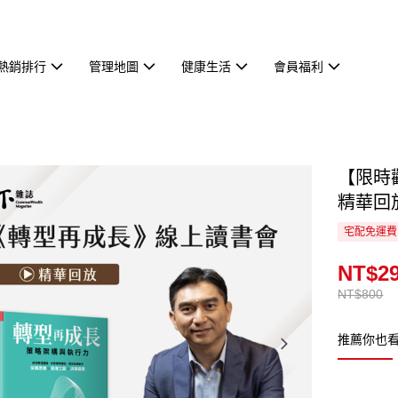
熱銷排行
管理地圖
健康生活
會員福利
【限時
精華回
宅配免運費
NT$2
NT$800
推薦你也