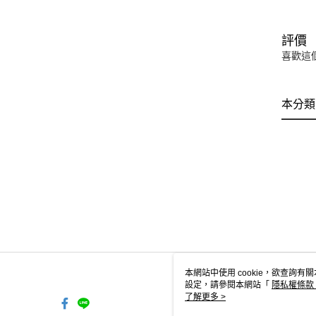
評價
喜歡這
本分類
本網站中使用 cookie，欲查詢有關
設定，請參閱本網站「
隱私權條款
使用 cookie。
了解更多 >