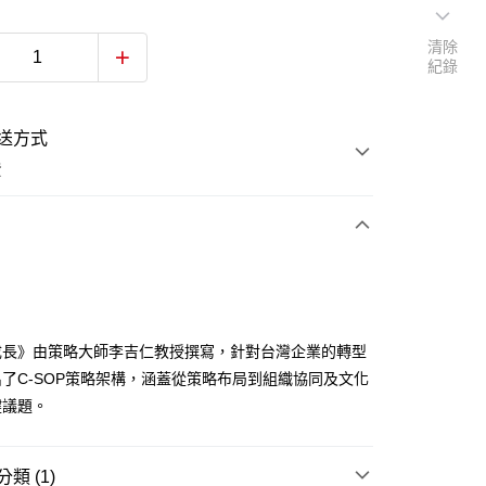
清除
紀錄
送方式
費
次付款
成長》由策略大師李吉仁教授撰寫，針對台灣企業的轉型
了C-SOP策略架構，涵蓋從策略布局到組織協同及文化
鍵議題。
類 (1)