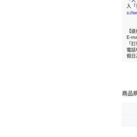
入「
s://
【退
E-
「訂
電話
假日
商品