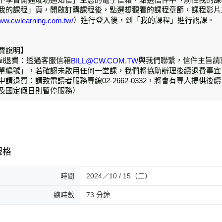
我的課程」頁，開啟訂購課程後，點選想觀看的課程章節，課程影片立即播
）進行登入後，到「我的課程」進行觀課。
www.cwlearning.com.tw/
費說明】
mail退費：透過客服信箱
與我們聯繫，信件主旨請
BILL@CW.COM.TW
單編號」，若確認未啟用任何一堂課，我們將協助辦理後續退費事宜
申請退費：請致電讀者服務專線02-2662-0332，將會有專人提供後續協
及國定假日則暫停服務）
規格
時間
2024／10 / 15（二）
總時數
73 分鐘