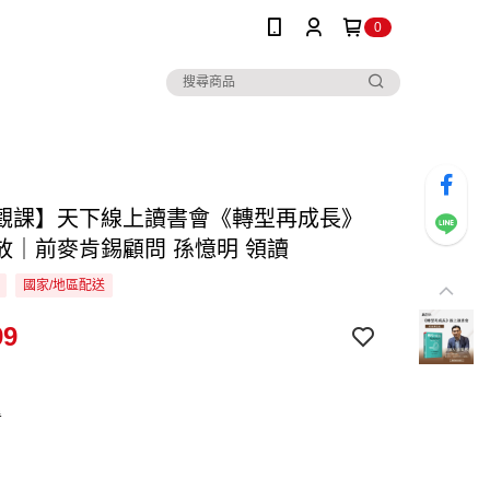
0
觀課】天下線上讀書會《轉型再成長》
放｜前麥肯錫顧問 孫憶明 領讀
國家/地區配送
99
看