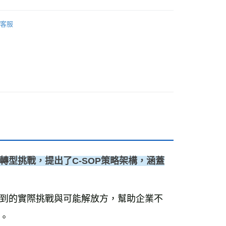
動
❚ 天下學習線上課程
客服
0，滿NT$799(含以上)免運費
免運
離島免運
00，滿NT$99,999(含以上)免運費
型挑戰，提出了C-SOP策略架構，涵蓋
運費
查看運費
運費
查看運費
到的實際挑戰與可能解放方，幫助企業不
海外免運
查看運費
。