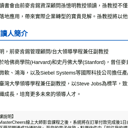
讀書會由前麥肯錫資深顧問孫憶明教授領讀，孫教授不僅
落地應用，帶來實際企業轉型的寶貴見解。孫教授將以他
領讀人簡介
明，前麥肯錫管理顧問/台大領導學程兼任副教授
於哈佛商學院(Harvard)和史丹佛大學(Stanford)
微軟、鴻海，以及Siebel Systems等國際科技公司
臺灣大學領導學程兼任副教授，以Steve Jobs為標竿
織成長，培育更多未來的領導人才。
課說明】
MasterCheers線上大師影音課程之後，系統將在訂單付款完成
下學習開通成功通知信」至您的電子信箱，點選信件中「前往我的課