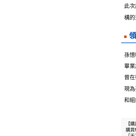
此次
構的
孫憶
畢業
曾在
現為
和組
【購
購買
「天