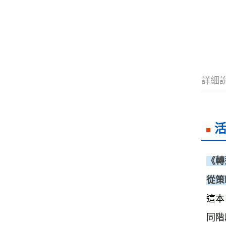
詳細
《轉
從策
這本
同階