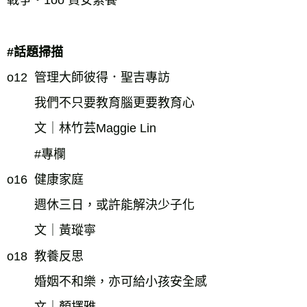
戰爭・1oo 資安素養
#話題掃描
o12  管理大師彼得．聖吉專訪
我們不只要教育腦更要教育心
文｜林竹芸Maggie Lin
#專欄
o16  健康家庭
週休三日，或許能解決少子化
文｜黃瑽寧
o18  教養反思
婚姻不和樂，亦可給小孩安全感