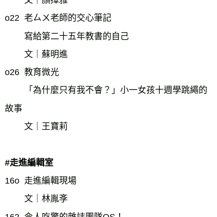
文｜顏擇雅
o22  老ㄙㄨ老師的交心筆記
寫給第二十五年教書的自己
文｜蘇明進
o26  教育微光
「為什麼只有我不會？」小一女孩十週學跳繩的
故事
文｜王寶莉
#走進編輯室
16o  走進編輯現場
文｜林胤斈
162  令人吃驚的雜誌團隊OS！