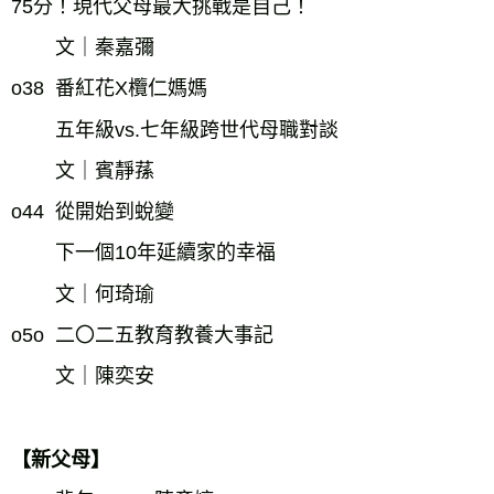
75分！現代父母最大挑戰是自己！
        文｜秦嘉彌
o38  番紅花X欖仁媽媽
五年級vs.七年級跨世代母職對談
文｜賓靜蓀
o44  從開始到蛻變
下一個10年延續家的幸福
文｜何琦瑜
o5o  二〇二五教育教養大事記
文｜陳奕安
【新父母】