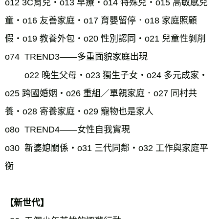
o12 3C育兒・o13 早療・o14 特殊兒・o15 高敏感兒
童・o16 友善家庭・o17 育嬰留停．o18 家庭照顧
假・o19 教養外包・o20 性別認同・o21 兒童性剝削
o74  TREND3——多重面貌家庭出現
o22 晚生父母・o23 獨生子女・o24 多元成家・
o25 跨國婚姻・o26 重組／單親家庭．o27 同村共
養・o28 寄養家庭・o29 寵物也是家人
o8o  TREND4——女性自我實現
o30  新婆媳關係・o31 三代同鄰・o32 工作與家庭平
衡
【新世代】