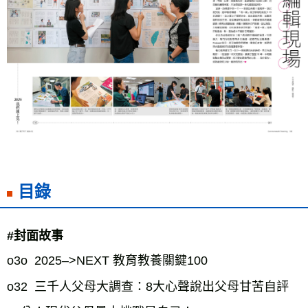
目錄
#封面故事
o3o  2025–>NEXT 教育教養關鍵100
o32  三千人父母大調查：8大心聲說出父母甘苦自評