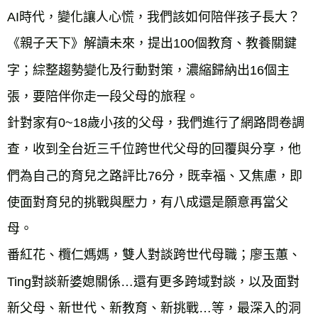
每筆NT$60，滿NT$799(含以上)免運費
AI時代，變化讓人心慌，我們該如何陪伴孩子長大？
宅配
《親子天下》解讀未來，提出100個教育、教養關鍵
每筆NT$70，滿NT$799(含以上)免運費
字；綜整趨勢變化及行動對策，濃縮歸納出16個主
離島宅配
張，要陪伴你走一段父母的旅程。
每筆NT$200，滿NT$99,999(含以上)免運費
針對家有0~18歲小孩的父母，我們進行了網路問卷調
海外叢書運費
查看運費
查，收到全台近三千位跨世代父母的回覆與分享，他
雜誌海外運費
查看運費
們為自己的育兒之路評比76分，既幸福、又焦慮，即
數位商品海外免運
查看運費
使面對育兒的挑戰與壓力，有八成還是願意再當父
母。
番紅花、欖仁媽媽，雙人對談跨世代母職；廖玉蕙、
Ting對談新婆媳關係…還有更多跨域對談，以及面對
新父母、新世代、新教育、新挑戰…等，最深入的洞