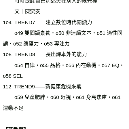
時時提醒自己別迷失在別人的眼光裡
文｜陳奕安
1o4  TREND7——建立數位時代閱讀力
o49 雙閱讀素養・o50 非連續文本・o51 適性閱
讀・o52 讀寫力・o53 專注力
1o8  TREND8——長出課本外的能力
o54 自律・o55 品格・o56 內在動機・o57 EQ・
o58 SEL
112  TREND9——新健康危機來襲
o59 兒童肥胖・o60 近視・o61 身高焦慮・o61 
運動不足