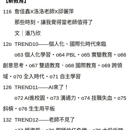
【新教育】
116  詹佳鑫X洛洛老師X邱儷萍
那些時刻，讓我覺得當老師值得了
文｜潘乃欣
12o  TREND10——個人化、國際化時代來臨
o63 個人化學習・o64 PBL・o65 實驗教育・o66 
創意思考・o67 雙語教育．o68 國際教育・o69 跨領
域・o70 全入時代・o71 自主學習
126  TREND11——AI來了！
o72 AI進校園・o73 溝通力・o74 技職失血・o75 
斜槓・o76 生生用平板
132  TREND12——老師不見了