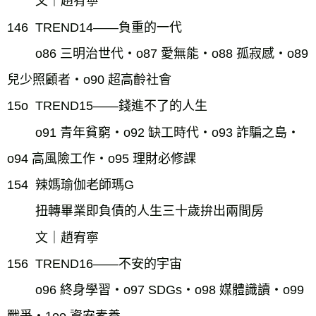
文｜趙宥寧
146  TREND14——負重的一代
o86 三明治世代・o87 愛無能・o88 孤寂感・o89 
兒少照顧者・o90 超高齡社會
15o  TREND15——錢進不了的人生
o91 青年貧窮・o92 缺工時代・o93 詐騙之島・
o94 高風險工作・o95 理財必修課
154  辣媽瑜伽老師瑪G
扭轉畢業即負債的人生三十歲拚出兩間房
文｜趙宥寧
156  TREND16——不安的宇宙
o96 終身學習・o97 SDGs・o98 媒體識讀・o99 