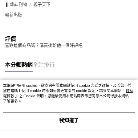
❚ 雜誌刊物
親子天下
最新出版
評價
喜歡這個商品嗎？購買後給他一個好評吧
本分類熱銷
全站排行
本網站中使用 cookie，欲查詢有關本網站使用 cookie 方式之詳情，及若您不希
熱門標籤
望在電腦上使用 cookie 時應如何變更電腦的 cookie 設定，請參閱本網站「
隱私
權條款
」之 Cookie 聲明。您繼續使用本網站即表示您同意本公司得按本網站使
用條款之 Cookie 聲明使用 cookie。
了解更多 >
我知道了