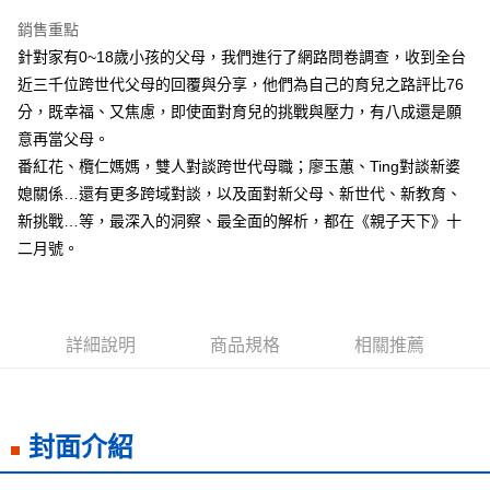
LINE Pay
銷售重點
Apple Pay
針對家有0~18歲小孩的父母，我們進行了網路問卷調查，收到全台
近三千位跨世代父母的回覆與分享，他們為自己的育兒之路評比76
街口支付
分，既幸福、又焦慮，即使面對育兒的挑戰與壓力，有八成還是願
悠遊付
意再當父母。
番紅花、欖仁媽媽，雙人對談跨世代母職；廖玉蕙、Ting對談新婆
ATM付款
媳關係…還有更多跨域對談，以及面對新父母、新世代、新教育、
新挑戰…等，最深入的洞察、最全面的解析，都在《親子天下》十
運送方式
二月號。
全家取貨付款
每筆NT$50，滿NT$499(含以上)免運費
付款後全家取貨
詳細說明
商品規格
相關推薦
每筆NT$50，滿NT$499(含以上)免運費
7-11取貨付款
每筆NT$60，滿NT$799(含以上)免運費
封面介紹
付款後7-11取貨