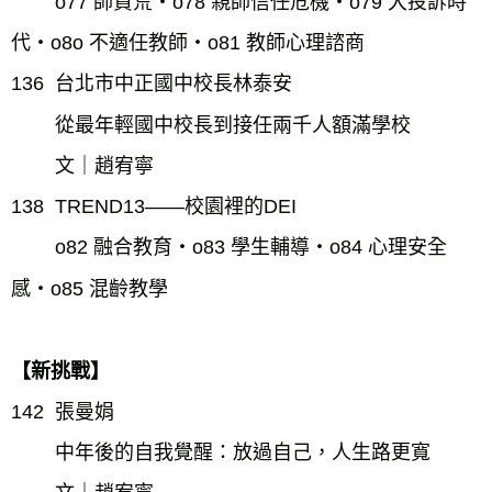
o77 師資荒・o78 親師信任危機・o79 大投訴時
代・o8o 不適任教師・o81 教師心理諮商
136  台北市中正國中校長林泰安
從最年輕國中校長到接任兩千人額滿學校
文｜趙宥寧
138  TREND13——校園裡的DEI
o82 融合教育・o83 學生輔導・o84 心理安全
感・o85 混齡教學
【新挑戰】
142  張曼娟
中年後的自我覺醒：放過自己，人生路更寬