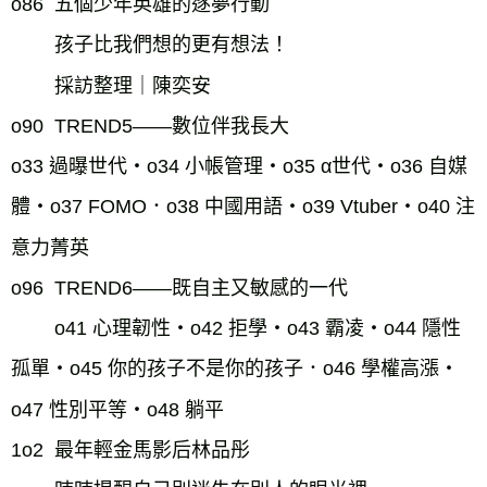
o86  五個少年英雄的逐夢行動
孩子比我們想的更有想法！
採訪整理｜陳奕安
o90  TREND5——數位伴我長大
o33 過曝世代・o34 小帳管理・o35 α世代・o36 自媒
體・o37 FOMO．o38 中國用語・o39 Vtuber・o40 注
意力菁英
o96  TREND6——既自主又敏感的一代
o41 心理韌性・o42 拒學・o43 霸凌・o44 隱性
孤單・o45 你的孩子不是你的孩子．o46 學權高漲・
o47 性別平等・o48 躺平
1o2  最年輕金馬影后林品彤