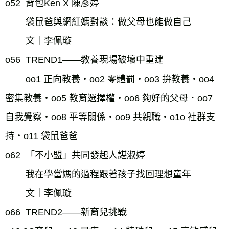
o52  背包Ken X 陳彥婷
袋鼠爸與網紅媽對談：做父母也能做自己
文｜李佩璇
o56  TREND1——教養現場破壞中重建
oo1 正向教養・oo2 零體罰・oo3 拚教養・oo4 
密集教養・oo5 教育選擇權・oo6 夠好的父母．oo7 
自我覺察・oo8 平等關係・oo9 共親職・o1o 社群支
持・o11 袋鼠爸爸
o62  「不小盟」共同發起人諶淑婷
我在學當媽的過程跟著孩子找回理想童年
文｜李佩璇
o66  TREND2——新育兒挑戰