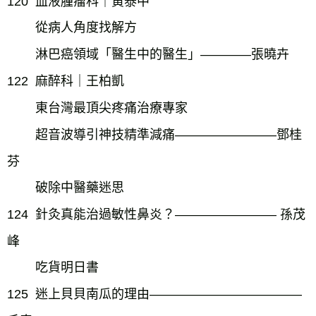
120
血液腫瘤科｜黃泰中
從病人角度找解方
淋巴癌領域「醫生中的醫生」――――張曉卉
122
麻醉科｜王柏凱
東台灣最頂尖疼痛治療專家
超音波導引神技精準減痛――――――――鄧桂
芬
破除中醫藥迷思
124
針灸真能治過敏性鼻炎？―――――――― 孫茂
峰
吃貨明日書
125
迷上貝貝南瓜的理由――――――――――――