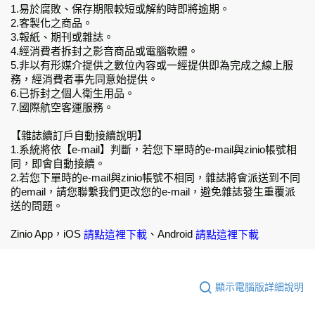
1.易於腐敗、保存期限較短或解約時即將逾期。
2.客製化之商品。
3.報紙、期刊或雜誌。
4.經消費者拆封之影音商品或電腦軟體。
5.非以有形媒介提供之數位內容或一經提供即為完成之線上服
務，經消費者事先同意始提供。
6.已拆封之個人衛生用品。
7.國際航空客運服務。
【雜誌續訂戶自動接續說明】
1.系統將依【e-mail】判斷，若您下單時的e-mail與zinio帳號相
同，即會自動接續。
2.若您下單時的e-mail與zinio帳號不相同，雜誌將會派送到不同
的email，請您聯繫我們更改您的e-mail，避免雜誌發生重覆派
送的問題。
Zinio App，iOS
、Android
請點這裡下載
請點這裡下載
顯示電腦版詳細說明