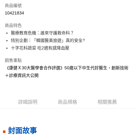
商品編號
LINE Pay
10421834
Apple Pay
商品特色
街口支付
醫療教育危機：誰來守護救命科？
特別企劃｜「韓國醫美旅遊」真的安全?
悠遊付
十字花科蔬菜 吃2週有感降血壓
ATM付款
銷售重點
《康健Ｘ30大醫學會合作評選》50歲以下中生代好醫生，創新技術
運送方式
＋診療資訊大公開
數位商品免運
免運費
數位商品離島免運
詳細說明
商品規格
相關推薦
免運費
數位商品海外免運
查看運費
封面故事