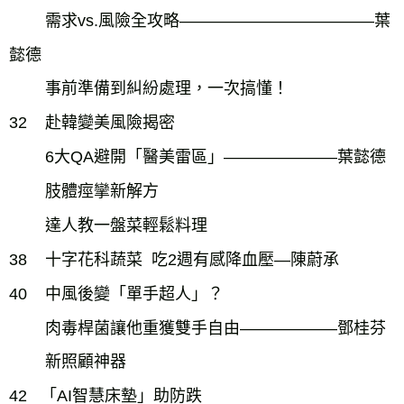
需求vs.風險全攻略――――――――――――葉
懿德
事前準備到糾紛處理，一次搞懂！
32
赴韓變美風險揭密
6大QA避開「醫美雷區」―――――――葉懿德
肢體痙攣新解方
達人教一盤菜輕鬆料理
38
十字花科蔬菜 吃2週有感降血壓―陳蔚承
40
中風後變「單手超人」？
肉毒桿菌讓他重獲雙手自由――――――鄧桂芬
新照顧神器
42 「AI智慧床墊」助防跌