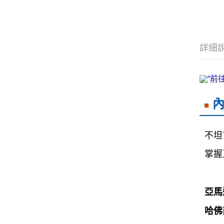
詳細
不坦
掌握
亞馬遜
哈佛