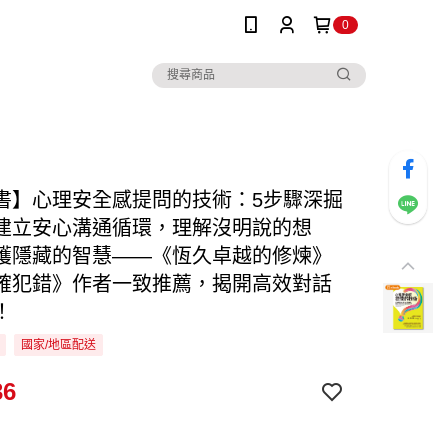
0
書】心理安全感提問的技術：5步驟深掘
建立安心溝通循環，理解沒明說的想
穫隱藏的智慧——《恆久卓越的修煉》
確犯錯》作者一致推薦，揭開高效對話
！
國家/地區配送
36