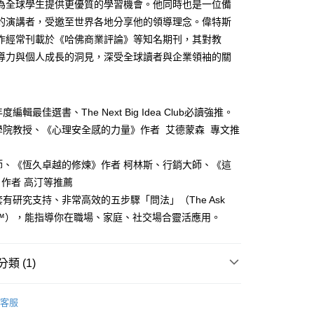
為全球學生提供更優質的學習機會。他同時也是一位備
的演講者，受邀至世界各地分享他的領導理念。偉特斯
作經常刊載於《哈佛商業評論》等知名期刊，其對教
導力與個人成長的洞見，深受全球讀者與企業領袖的關
0，滿NT$799(含以上)免運費
免運
度編輯最佳選書、The Next Big Idea Club必讀強推。
學院教授、《心理安全感的力量》作者 艾德蒙森 專文推
離島免運
師、《恆久卓越的修煉》作者 柯林斯、行銷大師、《這
作者 高汀等推薦
套有研究支持、非常高效的五步驟「問法」（The Ask
00，滿NT$99,999(含以上)免運費
ach™），能指導你在職場、家庭、社交場合靈活應用。
運費
查看運費
類 (1)
運費
查看運費
籍
商業財經
海外免運
查看運費
客服