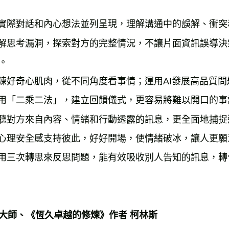
將實際對話和內心想法並列呈現，理解溝通中的誤解、衝
拆解思考漏洞，探索對方的完整情況，不讓片面資訊誤導
。
鍛鍊好奇心肌肉，從不同角度看事情；運用AI發展高品質
運用「二乘二法」，建立回饋儀式，更容易將難以開口的事
傾聽對方來自內容、情緒和行動透露的訊息，更全面地捕
用心理安全感支持彼此，好好開場，使情緒破冰，讓人更
運用三次轉思來反思問題，能有效吸收別人告知的訊息，
大師、《恆久卓越的修煉》作者 柯林斯