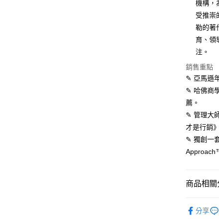
機構，
受推崇
運送方式
勒的著
育、領
宅配
注。
每筆NT$7
銷售重點
數位商品
✎ 亞馬遜年
免運費
✎ 哈佛商
薦。
數位商品
✎ 管理大
免運費
才是行銷》
離島宅配
✎ 獨創一
每筆NT$2
Appro
海外叢書
商品相關分
雜誌海外
❚ 電子書
數位商品
分享