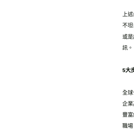
上述
不坦
或是
訊。
5大
全球
企業
豐富
職場