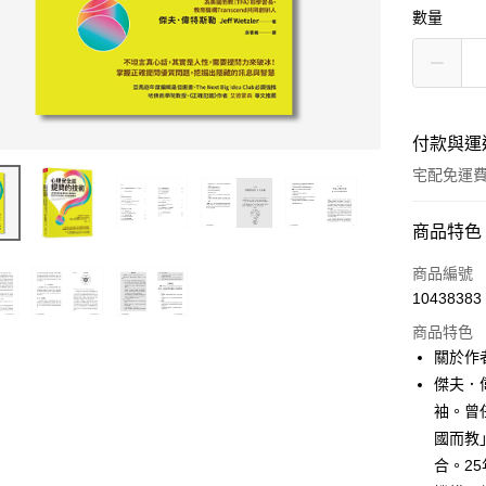
數量
付款與運
宅配免運
付款方式
商品特色
信用卡一
商品編號
10438383
LINE Pay
商品特色
Apple Pay
關於作
傑夫．
街口支付
袖。曾任
悠遊付
國而教
合。25
ATM付款