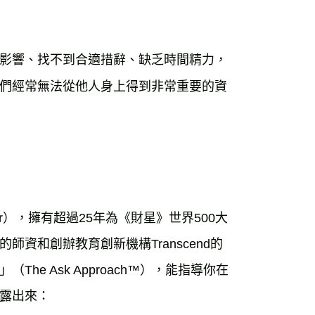
影響、找不到合適措辭、缺乏時間精力，
們經常無法從他人身上得到非常重要的資
er），擁有超過25年為《財星》世界500大
資和創辦教育創新機構Transcend的
e Ask Approach™），能指導你在
露出來：