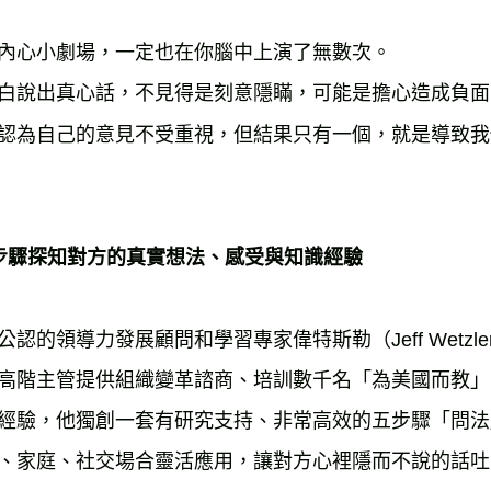
內心小劇場，一定也在你腦中上演了無數次。
白說出真心話，不見得是刻意隱瞞，可能是擔心造成負面
認為自己的意見不受重視，但結果只有一個，就是導致我
步驟探知對方的真實想法、感受與知識經驗
公認的領導力發展顧問和學習專家偉特斯勒（Jeff Wetzl
高階主管提供組織變革諮商、培訓數千名「為美國而教」的師
經驗，他獨創一套有研究支持、非常高效的五步驟「問法」（Th
、家庭、社交場合靈活應用，讓對方心裡隱而不說的話吐