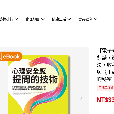
熱銷排行
管理地圖
健康生活
會員福利
【電子
對話，
法，收
與《正
的秘密
宅配免運費
NT$3