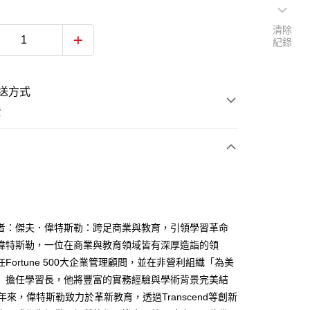
清除
紀錄
送方式
費
次付款
者：傑夫．偉特斯勒：跨足商業與教育，引領學習革命
偉特斯勒，一位在商業與教育領域皆有深厚造詣的領
Fortune 500大企業管理顧問，並在非營利組織「為美
」擔任學習長，他將豐富的實務經驗與學術背景完美結
年來，偉特斯勒致力於革新教育，透過Transcend等創新