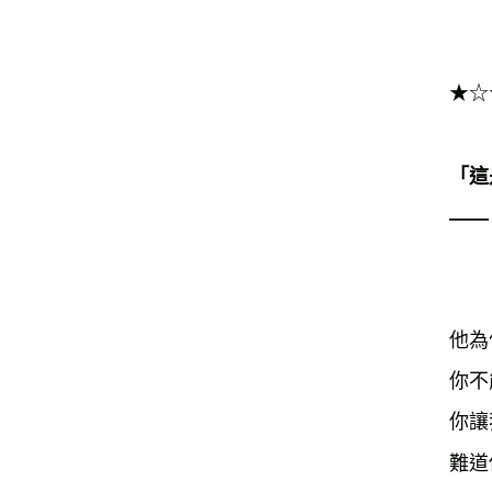
★☆
「這
——
他為
你不
你讓
難道