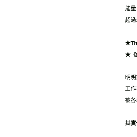
能量
超過
★Th
★《
明明
工作
被各
其實