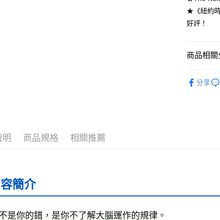
★《紐約
好評！
運送方式
全家取貨
商品相關分
每筆NT$5
付款後全
└商業財經
分享
每筆NT$5
❚ 紙本書
7-11取貨
最新出版
每筆NT$6
說明
商品規格
相關推薦
付款後7-1
每筆NT$6
宅配
內容簡介
每筆NT$7
離島宅配
每筆NT$2
不是你的錯，是你不了解大腦運作的規律。