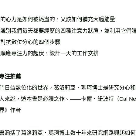
們的心力是如何被耗盡的，又該如何補充大腦能量
何識別我們每天都要經歷的四種注意力狀態，並利用它們
養對抗數位分心的四個步驟
何順應專注力的起伏，設計一天的工作安排
專注推薦
們日益數位化的世界，葛洛莉亞．瑪珂博士是研究分心和
人來說，這本書是必讀之作。——卡爾・紐波特（Cal New
界》作者
書涵括了葛洛莉亞．瑪珂博士數十年來研究網路興起如何