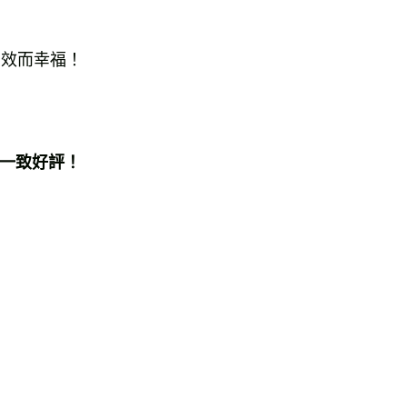
運費
查看運費
運費
查看運費
高效而幸福！
海外免運
查看運費
一致好評！