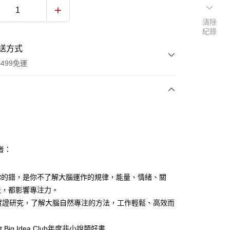
清除
紀錄
送方式
499免運
次付款
付款
者：
你的錯，是你不了解大腦運作的規律，能量、情緒、關
法，都影響專注力。
年實證研究，了解大腦自然專注的方法，工作輕鬆、高效而
xt Big Idea Club年度非小說類好書