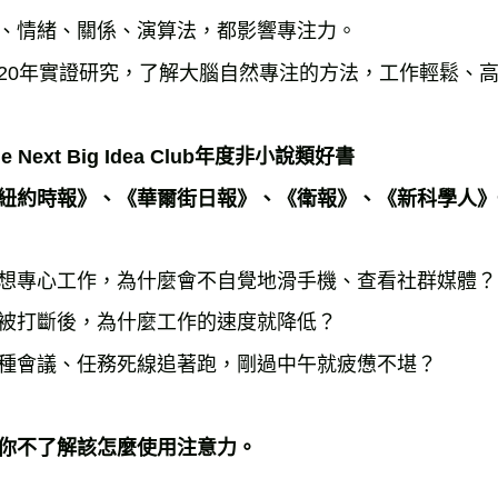
海外叢書
、情緒、關係、演算法，都影響專注力。
雜誌海外
20年實證研究，了解大腦自然專注的方法，工作輕鬆、
數位商品
e Next Big Idea Club年度非小說類好書
紐約時報》、《華爾街日報》、《衛報》、《新科學人》
想專心工作，為什麼會不自覺地滑手機、查看社群媒體？
被打斷後，為什麼工作的速度就降低？
種會議、任務死線追著跑，剛過中午就疲憊不堪？
你不了解該怎麼使用注意力。