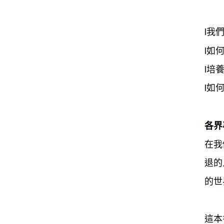
l我
l如
l培
l如
各界
在我
退的
的世
這本