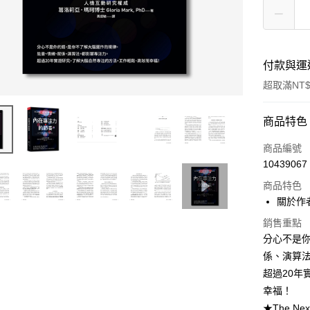
付款與運
超取滿NT$
付款方式
商品特色
信用卡一
商品編號
10439067
超商取貨
商品特色
LINE Pay
關於作
Apple Pay
銷售重點
分心不是
街口支付
係、演算
超過20
悠遊付
幸福！
ATM付款
★The Ne