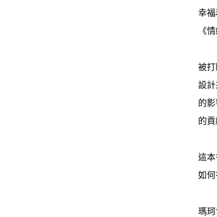
幸福
《情
被打
設計
的影
的貢
這本
如何
瑪珂