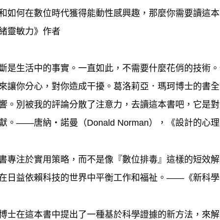
和如何在數位時代獲得能動性感興趣，那麼你需要讀這本書。—
緒靈敏力》作者
斷是生活中的事實。一直如此，不需要什麼花俏的技術。
來讓你分心，對你造成干擾。葛洛莉亞．瑪珂博士的書全
響。別被我的評論分散了注意力，去讀這本書吧，它是對
獻。——唐納・諾曼（Donald Norman），《設計的心
書專注於實用策略，而不是像『數位排毒』這樣的短效解
在日益依賴科技的世界中平衡工作和福祉。——《新科學人》（Ne
博士在這本書中提出了一種基於科學證據的新方法，來解