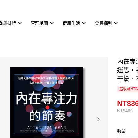
熱銷排行
管理地圖
健康生活
會員福利
內在專
迷思，
干擾、
超取滿NT$
NT$3
NT$460
數量