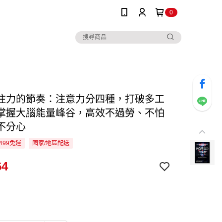
0
注力的節奏：注意力分四種，打破多工
掌握大腦能量峰谷，高效不過勞、不怕
不分心
499免運
國家/地區配送
64