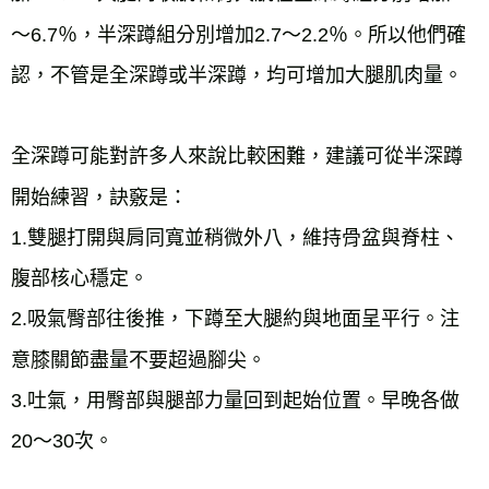
～6.7％，半深蹲組分別增加2.7～2.2％。所以他們確
認，不管是全深蹲或半深蹲，均可增加大腿肌肉量。
全深蹲可能對許多人來說比較困難，建議可從半深蹲
開始練習，訣竅是：
1.雙腿打開與肩同寬並稍微外八，維持骨盆與脊柱、
腹部核心穩定。
2.吸氣臀部往後推，下蹲至大腿約與地面呈平行。注
意膝關節盡量不要超過腳尖。
3.吐氣，用臀部與腿部力量回到起始位置。早晚各做
20～30次。