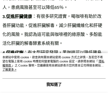
人，患病風險甚至可以降低65％。
：有很多研究證實，喝咖啡有助於改
3.促進肝臟健康
善肝臟功能，促進肝臟解毒，減少肝臟纖維化和肝硬
化的風險。我認為這可能與咖啡裡的綠原酸、多酚能
活化肝臟的解毒酵素系統有關。
：有大型研究發現，黑咖啡可以降低胰島
4.促進代謝
本網站中使用 cookie，欲查詢有關本網站使用 cookie 方式之詳情，及若您不希
素阻抗，胰島素敏感性增加對血糖代謝有好處，可改
望在電腦上使用 cookie 時應如何變更電腦的 cookie 設定，請參閱本網站「
隱私
權條款
」之 Cookie 聲明。您繼續使用本網站即表示您同意本公司得按本網站使
用條款之 Cookie 聲明使用 cookie。
了解更多 >
善第二型糖尿病。
：研究發現，適度喝咖啡對於皮膚老
5.延緩皮膚老化
我知道了
化細紋和蛋白合成有改善效果，可能有助延緩皮膚老
化（J Cosmet Dermatol,2024/1/4.）。
6.促進身體機能：咖啡中的咖啡因已證明具有興奮作