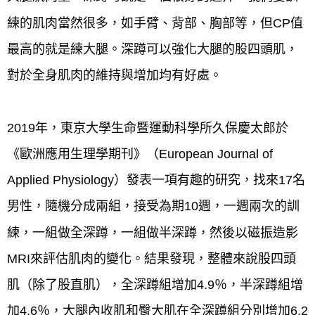
練的肌肉當然很多，如手臂、背部、胸部等，但CP值
最高的就是練大腿。深蹲可以強化大腿的股四頭肌，
對於全身肌肉的維持與增加均有好處。
2019年，東京大學生命暨運動科學所久保慶太郎於
《歐洲應用生理學期刊》（European Journal of 
Applied Physiology）發表一項有趣的研究，找來17名
男性，隨機分成兩組，接受為期10週，一週兩次的訓
練，一組做全深蹲，一組做半深蹲，然後以磁振造影
MRI來評估肌肉的變化。結果發現，整體來說股四頭
肌（除了股直肌），全深蹲組增加4.9％，半深蹲組增
加4.6％，大腿內收肌和臀大肌在全深蹲組分別增加6.2