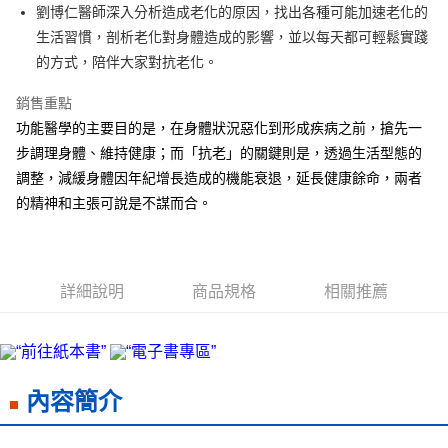
街口支付
劉博仁醫師深入分析造成老化的原因，找出各種可能加速老化的
生活習慣，剖析老化對身體造成的影響，並以每天都可輕鬆實踐
悠遊付
的方式，陪伴大家對抗老化。
ATM付款
銷售重點
功能醫學的主要目的是，在身體狀況惡化到形成疾病之前，搶先一
運送方式
步調理身體、維持健康；而「抗老」的關鍵則是，透過生活型態的
宅配
調整，減緩身體因年紀增長造成的機能衰退，延長健康餘命，兩者
每筆NT$70，滿NT$799(含以上)免運費
的精神和主張可說是不謀而合。
數位商品免運
免運費
數位商品離島免運
詳細說明
商品規格
相關推薦
免運費
離島宅配
每筆NT$200，滿NT$99,999(含以上)免運費
內容簡介
海外叢書運費
查看運費