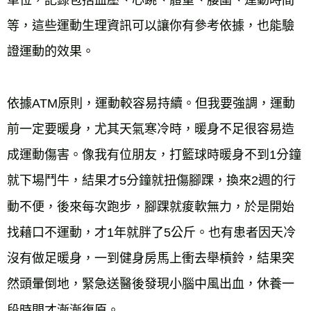
等，這些運動生理資訊可以讓你有參考依據，也能驗
證運動的效果。
依據ATM原則，運動較容易持續。但我要強調，運動
前一定要暖身，尤其天氣寒冷時，暖身不足很容易造
成運動傷害。像我有位朋友，打籃球時暖身不到1分鐘
就下場鬥牛，結果才5分鐘就扭傷腳踝，換來2週的行
動不便，後來每次跑步，腳踝就痠軟無力，於是開始
找藉口不運動，才1年就胖了5公斤。也有患者因天冷
沒有做足暖身，一到健身房馬上衝去舉槓鈴，結果突
然頭暈倒地，緊急送醫後發現小腦中風出血，休養一
段時間才漸漸復原。