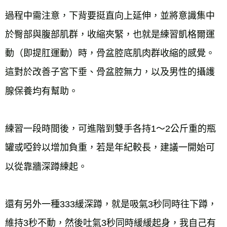
過程中需注意，下背要挺直向上延伸，並將意識集中
於臀部與腹部肌群，收縮夾緊，也就是練習凱格爾運
動（即提肛運動）時，骨盆腔底肌肉群收縮的感覺。
這對於改善子宮下垂、骨盆腔無力，以及男性的攝護
腺保養均有幫助。
練習一段時間後，可進階到雙手各持1～2公斤重的瓶
罐或啞鈴以增加負重，若是年紀較長，建議一開始可
以從靠牆深蹲練起。
還有另外一種333緩深蹲，就是吸氣3秒同時往下蹲，
維持3秒不動，然後吐氣3秒同時緩緩起身，我自己有