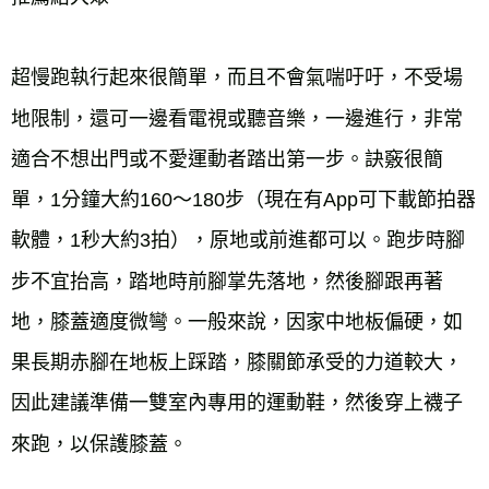
超慢跑執行起來很簡單，而且不會氣喘吁吁，不受場
地限制，還可一邊看電視或聽音樂，一邊進行，非常
適合不想出門或不愛運動者踏出第一步。訣竅很簡
單，1分鐘大約160～180步（現在有App可下載節拍器
軟體，1秒大約3拍），原地或前進都可以。跑步時腳
步不宜抬高，踏地時前腳掌先落地，然後腳跟再著
地，膝蓋適度微彎。一般來說，因家中地板偏硬，如
果長期赤腳在地板上踩踏，膝關節承受的力道較大，
因此建議準備一雙室內專用的運動鞋，然後穿上襪子
來跑，以保護膝蓋。