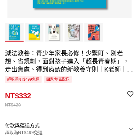
減法教養：青少年家長必修！少緊盯、別老
想、省規劃，面對孩子進入「超長青春期」，
走出焦慮、得到療癒的新教養守則｜K老師｜推
薦給孩子在小學到高中階段的家長
超取滿NT$499免運
國家/地區配送
NT$332
NT$420
付款與運送方式
超取滿NT$499免運