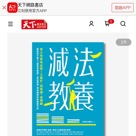
天下網路書店
開啟APP
立刻使用官方APP
0
1
/
9