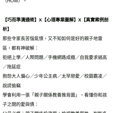
（HOW）。
【巧而準溝通術】X【心理專業圖解】X【真實案例剖
析】
那些令家長苦惱氣憤，又不知如何是好的親子地雷
區，都有神破解：
拒絕上學／人際問題／手機網路成癮／自我要求過高
／拖延症
抱怨大人偏心／少年公主病／太早戀愛／校園霸凌／
說謊偷竊
學會利用一張「親子關係教養推背圖」，看懂你和孩
子之間的愛與債：