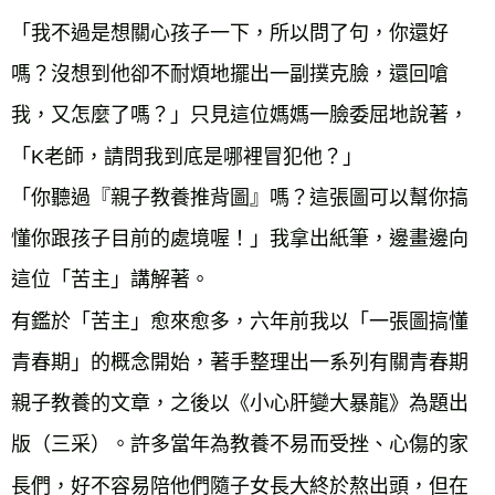
「我不過是想關心孩子一下，所以問了句，你還好
嗎？沒想到他卻不耐煩地擺出一副撲克臉，還回嗆
我，又怎麼了嗎？」只見這位媽媽一臉委屈地說著，
「K老師，請問我到底是哪裡冒犯他？」
「你聽過『親子教養推背圖』嗎？這張圖可以幫你搞
懂你跟孩子目前的處境喔！」我拿出紙筆，邊畫邊向
這位「苦主」講解著。
有鑑於「苦主」愈來愈多，六年前我以「一張圖搞懂
青春期」的概念開始，著手整理出一系列有關青春期
親子教養的文章，之後以《小心肝變大暴龍》為題出
版（三采）。許多當年為教養不易而受挫、心傷的家
長們，好不容易陪他們隨子女長大終於熬出頭，但在