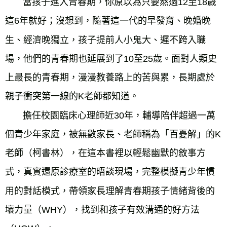
       當孩子進入青春期，你原以為只要熬過12至18歲
這6年就好；沒想到，隨著這一代的早發育、晚婚晚
生、經濟晚獨立，孩子提前人小鬼大、遲不跨入職
場，他們的青春期也延展到了10至25歲。面對人類史
上最長的青春期，漫漫教養路上的苦與累，長期處於
親子衝突第一線的K老師都知道。
       擔任校園臨床心理師近30年，輔導陪伴超過一萬
個青少年家庭，被無數家長、老師稱為「百憂解」的K
老師（柯書林），在這本書裡以輕鬆幽默的敘事方
式，真實還原診療室的晤談現場，完整模擬青少年慣
用的對話模式，帶領家長理解青春期孩子情緒背後的
壞力量（WHY），找到和孩子有效溝通的好方法