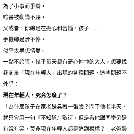
為了小事而爭辯，
唸書被動講不聽，
又或者，你總是在擔心和苦惱，孩子……
手機總是滑不停，
似乎太早想情愛。
一點不誇張，幾乎每天都有憂心忡忡的大人，想要找
我商量「現在年輕人」出現的各種問題，這些問題不
外乎：
現在年輕人，究竟怎麼了？
「為什麼孩子在家老是臭著一張臉？問了他老半天，
就只會用一句『不知道』敷衍，但是看他跟同學倒是
有說有笑，莫非現在年輕人都是這副模樣？」老爸邊