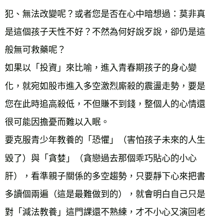
犯、無法改變呢？或者您是否在心中暗想過：莫非真
是這個孩子天性不好？不然為何好說歹說，卻仍是這
般無可救藥呢？
如果以「投資」來比喻，進入青春期孩子的身心變
化，就宛如股市進入多空激烈廝殺的震盪走勢，要是
您在此時追高殺低，不但賺不到錢，整個人的心情還
很可能因擔憂而難以入眠。
要克服青少年教養的「恐懼」（害怕孩子未來的人生
毀了）與「貪婪」（貪戀過去那個乖巧貼心的小心
肝），看準親子關係的多空趨勢，只要靜下心來把書
多讀個兩遍（這是最難做到的），就會明白自己只是
對「減法教養」這門課還不熟練，才不小心又演回老