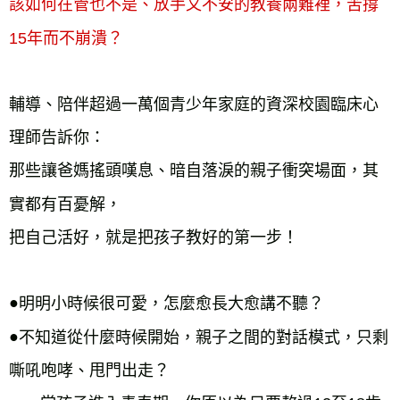
該如何在管也不是、放手又不安的教養兩難裡，苦撐
15年而不崩潰？
輔導、陪伴超過一萬個青少年家庭的資深校園臨床心
理師告訴你：
那些讓爸媽搖頭嘆息、暗自落淚的親子衝突場面，其
實都有百憂解，
把自己活好，就是把孩子教好的第一步！
●
明明小時候很可愛，怎麼愈長大愈講不聽？
●
不知道從什麼時候開始，親子之間的對話模式，只剩
嘶吼咆哮、甩門出走？