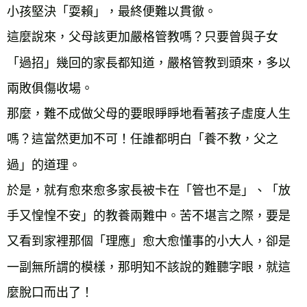
小孩堅決「耍賴」，最終便難以貫徹。
這麼說來，父母該更加嚴格管教嗎？只要曾與子女
「過招」幾回的家長都知道，嚴格管教到頭來，多以
兩敗俱傷收場。
那麼，難不成做父母的要眼睜睜地看著孩子虛度人生
嗎？這當然更加不可！任誰都明白「養不教，父之
過」的道理。
於是，就有愈來愈多家長被卡在「管也不是」、「放
手又惶惶不安」的教養兩難中。苦不堪言之際，要是
又看到家裡那個「理應」愈大愈懂事的小大人，卻是
一副無所謂的模樣，那明知不該說的難聽字眼，就這
麼脫口而出了！