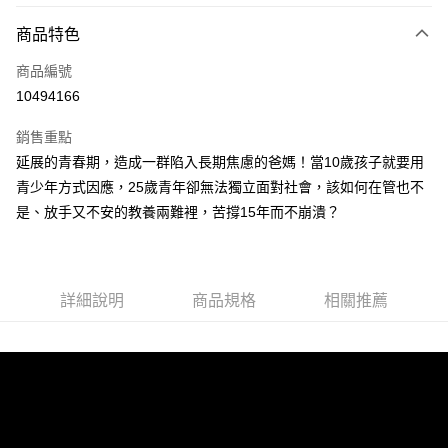
付款方式
商品特色
信用卡一次付款
商品編號
超商取貨付款
10494166
LINE Pay
銷售重點
Apple Pay
延展的青春期，造成一群陷入長期焦慮的爸媽！當10歲孩子就要用
青少年方式因應，25歲青年卻無法獨立面對社會，該如何在管也不
街口支付
是、放手又不安的教養兩難裡，苦撐15年而不崩潰？
悠遊付
ATM付款
詳細說明
商品規格
相關推薦
運送方式
全家取貨付款
每筆NT$50，滿NT$499(含以上)免運費
付款後全家取貨
每筆NT$50，滿NT$499(含以上)免運費