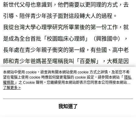
新世代父母也意識到，他們需要以更同理的方式，去
引導、陪伴青少年孩子面對這段轉大人的過程。
我從台灣大學心理學研究所畢業後的第一份工作，就
是成為全台首批「校園臨床心理師」（興雅國中），
長年處在青少年親子衝突的第一線，有些國、高中老
師和青少年爸媽甚至暱稱我叫「百憂解」，大概是因
為心理師的訓練背景吧，我會仔細聽其陳述孩子出現
本網站中使用 cookie，欲查詢有關本網站使用 cookie 方式之詳情，及若您不希
望在電腦上使用 cookie 時應如何變更電腦的 cookie 設定，請參閱本網站「
隱私
權條款
」之 Cookie 聲明。您繼續使用本網站即表示您同意本公司得按本網站使
的「問題」；更要緊的，是陪他們抽絲剝繭地推敲
用條款之 Cookie 聲明使用 cookie。
了解更多 >
「孩子究竟怎麼了」？然後一起商討日後所需調整的
因應作法。
我知道了
妙的是，往往在晤談一段時日後，他們會不約而同迸
出這麼一句：「K老師，你真該為現在的父母（老師）