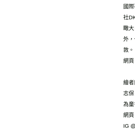
國際
社D
瞰大
外，
敦。
網頁：h
繪者
志保
為童
網頁：
IG @