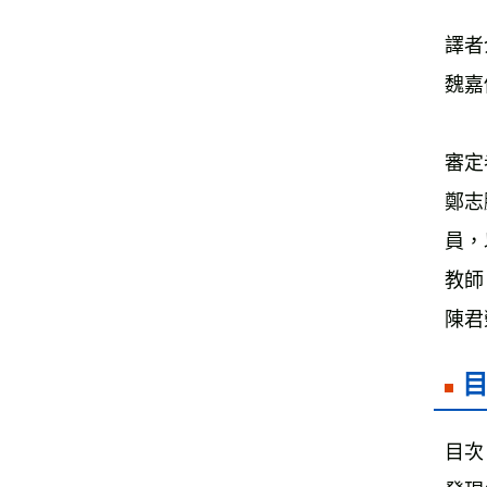
譯者
魏嘉
審定
鄭志
員，
教師
陳君
目次