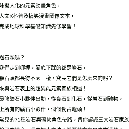
雜誌海外
味擬人化的元素動畫角色， 
數位商品
人文X科普及搞笑漫畫圖像文本， 
完成地球科學基礎知識先修學習！ 
過石頭嗎？ 
我們走到哪裡，腳底下踩的都是岩石， 
顆石頭都長得不太一樣，究竟它們是怎麼來的呢？ 
來與岩石表上的超異能元素家族相遇！ 
最強礦石小夥伴出動，從寶石到化石，從岩石到礦物， 
上所有的礦石小夥伴，個個獨占鼇頭！ 
常見的71種岩石與礦物角色帶路，帶你認識三大岩石家族