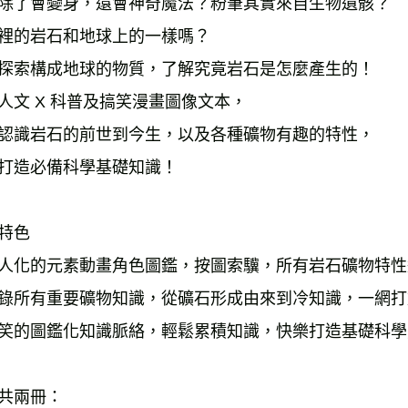
除了會變身，還會神奇魔法？粉筆其實來自生物遺骸？ 
裡的岩石和地球上的一樣嗎？ 
探索構成地球的物質，了解究竟岩石是怎麼產生的！ 
人文 X 科普及搞笑漫畫圖像文本， 
認識岩石的前世到今生，以及各種礦物有趣的特性， 
打造必備科學基礎知識！ 
特色 
人化的元素動畫角色圖鑑，按圖索驥，所有岩石礦物特性
錄所有重要礦物知識，從礦石形成由來到冷知識，一網打
笑的圖鑑化知識脈絡，輕鬆累積知識，快樂打造基礎科學
共兩冊： 