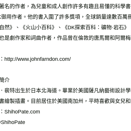
著名的作者，為兒童和成人創作許多有趣且易懂的科學書
K御用作者。他的書入圍了許多獎項，全球銷量達數百萬
自然》、《火山小百科》、《DK探索百科：礦物·岩石
也是劇作家和詞曲作者，作品曾在倫敦的唐馬爾和阿爾梅
ttp://www.johnfarndon.com/
簡介
．裴特出生於日本北海道。畢業於美國薩凡納藝術設計學
書繪製插畫。目前居住於美國南加州，平時喜歡與女兒和
ShihoPate.com
ShihoPate