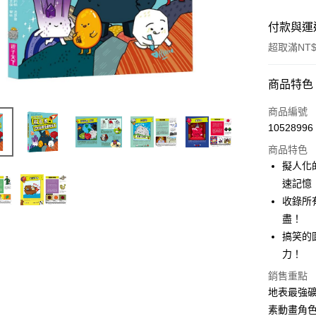
付款與運
超取滿NT$
付款方式
商品特色
信用卡一
商品編號
10528996
超商取貨
商品特色
LINE Pay
擬人化
速記憶
Apple Pay
收錄所
街口支付
盡！
搞笑的
悠遊付
力！
ATM付款
銷售重點
地表最強
素動畫角
運送方式