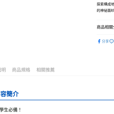
探索構成
全家取貨
的神祕面
每筆NT$5
付款後全
商品相關分
每筆NT$5
└童書教育
7-11取貨
分享
❚ 紙本書
每筆NT$6
最新出版
付款後7-1
每筆NT$6
說明
商品規格
相關推薦
宅配
每筆NT$7
離島宅配
內容簡介
每筆NT$2
海外叢書
學生必備！ 