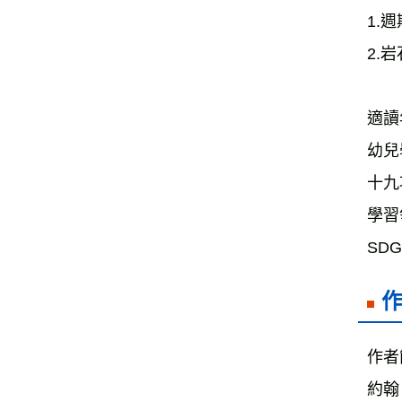
1.
2.
適讀
幼兒
十九
學習
SD
作者
約翰