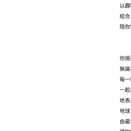
以趣
結合
陪你
你撿
無論
每一
一起
地表
地球
由最