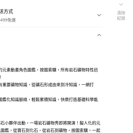
送方式
清除
紀錄
499免運
次付款
付款
的元素動畫角色圖鑑，按圖索驥，所有岩石礦物特性迅
！
有重要礦物知識，從礦石形成由來到冷知識，一網打
圖鑑化知識脈絡，輕鬆累積知識，快樂打造基礎科學能
礦石小夥伴出動，一場岩石礦物秀即將開演！擬人化的元
色圖鑑，從寶石到化石，從岩石到礦物，按圖索驥，一起