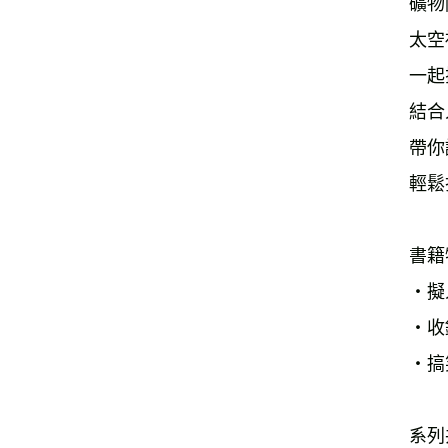
礦物
太空
一起
結合
帶你
輕鬆
書籍
‧擬
‧收
‧搞
系列