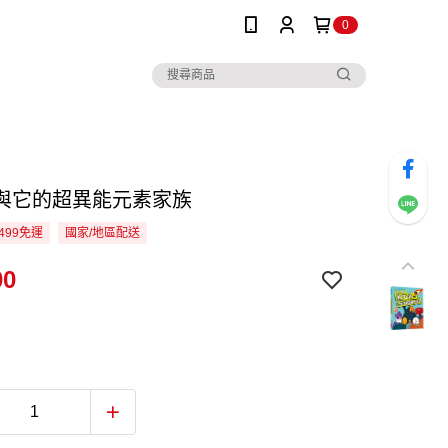
0
與它的超異能元素家族
499免運
國家/地區配送
00