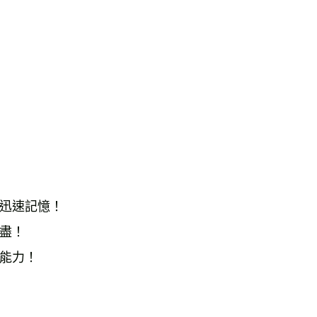
迅速記憶！ 
盡！ 
能力！ 