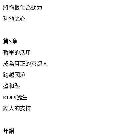
將悔恨化為動力 
利他之心 
第3章 
哲學的活用 
成為真正的京都人 
跨越國境 
盛和塾 
KDDI誕生 
家人的支持 
年譜