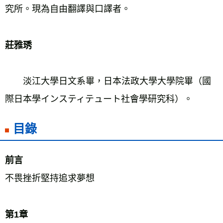
究所。現為自由翻譯與口譯者。 
莊雅琇
　　淡江大學日文系畢，日本法政大學大學院畢（國
際日本學インスティテュート社會學研究科）。 
目錄
前言 
不畏挫折堅持追求夢想 
第1章 