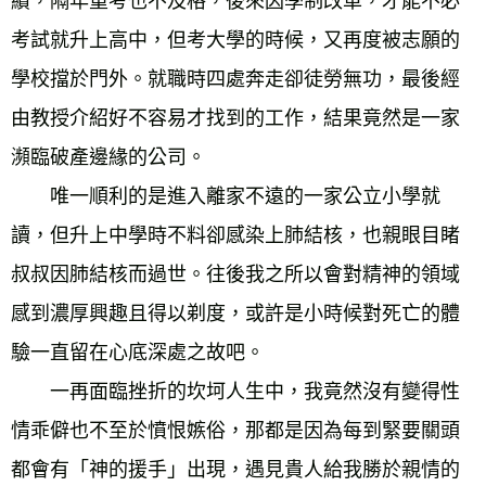
績，隔年重考也不及格，後來因學制改革，才能不必
考試就升上高中，但考大學的時候，又再度被志願的
學校擋於門外。就職時四處奔走卻徒勞無功，最後經
由教授介紹好不容易才找到的工作，結果竟然是一家
瀕臨破產邊緣的公司。 
　　唯一順利的是進入離家不遠的一家公立小學就
讀，但升上中學時不料卻感染上肺結核，也親眼目睹
叔叔因肺結核而過世。往後我之所以會對精神的領域
感到濃厚興趣且得以剃度，或許是小時候對死亡的體
驗一直留在心底深處之故吧。 
　　一再面臨挫折的坎坷人生中，我竟然沒有變得性
情乖僻也不至於憤恨嫉俗，那都是因為每到緊要關頭
都會有「神的援手」出現，遇見貴人給我勝於親情的