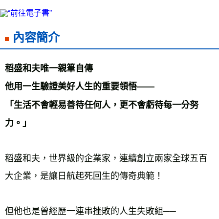
每筆NT$60，滿NT$799(含以上)免運費
付款後7-11取貨
每筆NT$60，滿NT$799(含以上)免運費
內容簡介
宅配
每筆NT$70，滿NT$799(含以上)免運費
稻盛和夫唯一親筆自傳 
離島宅配
他用一生驗證美好人生的重要領悟—— 
每筆NT$200，滿NT$99,999(含以上)免運費
「生活不會輕易善待任何人，更不會虧待每一分努
海外叢書運費
查看運費
力。」
雜誌海外運費
查看運費
數位商品海外免運
查看運費
稻盛和夫，世界級的企業家，連續創立兩家全球五百
大企業，是讓日航起死回生的傳奇典範！ 
但他也是曾經歷一連串挫敗的人生失敗組── 