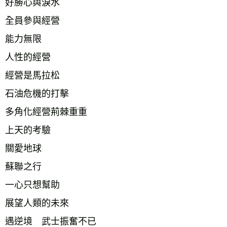
好勝心與淚水 
全員參與經營 
能力無限 
人性的經營 
經營是馬拉松 
石油危機的打擊 
多角化經營荊棘重重 
上天的考驗 
關愛地球 
蘇聯之行 
一心只想幫助 
展望人類的未來 
遇逆境　武士振奮不已 