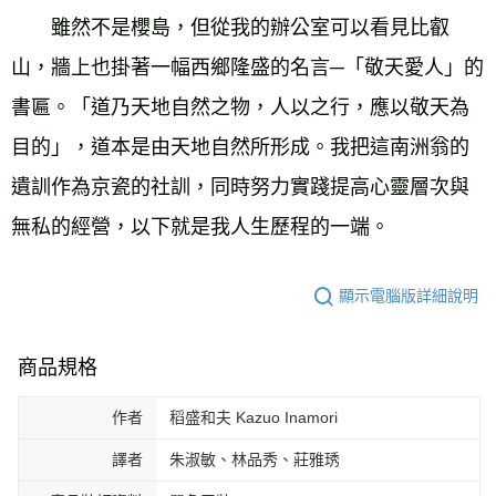
　　雖然不是櫻島，但從我的辦公室可以看見比叡
山，牆上也掛著一幅西鄉隆盛的名言─「敬天愛人」的
書匾。「道乃天地自然之物，人以之行，應以敬天為
目的」，道本是由天地自然所形成。我把這南洲翁的
遺訓作為京瓷的社訓，同時努力實踐提高心靈層次與
無私的經營，以下就是我人生歷程的一端。 
顯示電腦版詳細說明
商品規格
作者
稻盛和夫 Kazuo Inamori
譯者
朱淑敏、林品秀、莊雅琇