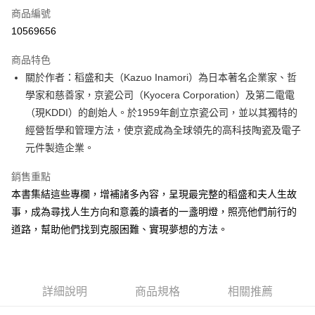
商品編號
超商取貨付款
10569656
LINE Pay
商品特色
Apple Pay
關於作者：稻盛和夫（Kazuo Inamori）為日本著名企業家、哲
學家和慈善家，京瓷公司（Kyocera Corporation）及第二電電
街口支付
（現KDDI）的創始人。於1959年創立京瓷公司，並以其獨特的
悠遊付
經營哲學和管理方法，使京瓷成為全球領先的高科技陶瓷及電子
元件製造企業。
ATM付款
銷售重點
運送方式
本書集結這些專欄，增補諸多內容，呈現最完整的稻盛和夫人生故
全家取貨付款
事，成為尋找人生方向和意義的讀者的一盞明燈，照亮他們前行的
每筆NT$50，滿NT$499(含以上)免運費
道路，幫助他們找到克服困難、實現夢想的方法。
付款後全家取貨
每筆NT$50，滿NT$499(含以上)免運費
詳細說明
商品規格
相關推薦
7-11取貨付款