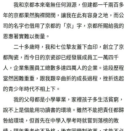
　　我和京都本來毫無任何淵源，但建都一千兩百多
年的京都果然胸襟開闊，讓我在此有容身之地，而公
司的名字也借用了京都的「京」字，京都所賜給我的
恩惠著實難以衡量。 
　　二十多歲時，我和七位摯友蓋下血印，創立了京
都陶瓷，而今日的京瓷卻已經發展成員工一萬四千
人，企業集團員工總數多達四萬人的企業。這段歷程
當然困難重重，跟我艱辛曲折的成長過程，挫折迭起
的青少年時代不相上下。 
　　我的父母都是小學畢業，家裡孩子多生活貧窮，
說不上是個能用功讀書的環境。雖然不能把責任都歸
咎給環境，但首先在中學入學考時就嘗到落榜的敗