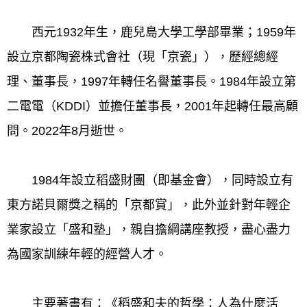
　　西元1932年生，鹿兒島大學工學部畢業；1959年
設立京都陶瓷株式會社（現「京瓷」），歷經總經
理、董事長，1997年轉任名譽董事長。1984年設立第
二電電（KDDI）並擔任董事長，2001年起轉任最高顧
問。2022年8月逝世。 
　　1984年設立稻盛財團（即基金會），同時設立有
東方諾貝爾獎之稱的「京都賞」，此外並針對年輕企
業家設立「盛和塾」，親自擔綱講座教授，盡心盡力
為國家訓練年輕的經營人才。 
　　主要著書有：《稻盛和夫的哲學：人為什麼活