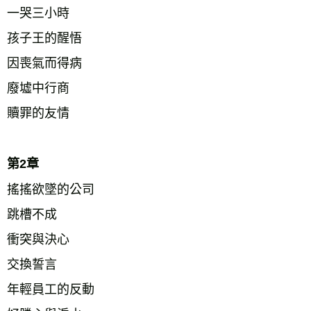
一哭三小時 
孩子王的醒悟 
因喪氣而得病 
廢墟中行商 
贖罪的友情 
第2章 
搖搖欲墜的公司 
跳槽不成 
衝突與決心 
交換誓言 
年輕員工的反動 