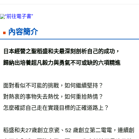
7-11取貨付款
每筆NT$60，滿NT$799(含以上)免運費
付款後7-11取貨
每筆NT$60，滿NT$799(含以上)免運費
內容簡介
宅配
每筆NT$70，滿NT$799(含以上)免運費
日本經營之聖稻盛和夫最深刻剖析自己的成功， 
離島宅配
歸納出培養超凡毅力與勇氣不可或缺的六項精進 
每筆NT$200，滿NT$99,999(含以上)免運費
海外叢書運費
查看運費
面對看似不可能的挑戰，如何繼續堅持？ 
雜誌海外運費
查看運費
對熱衷的事物失去熱忱，如何重拾熱情？ 
數位商品海外免運
查看運費
怎麼確認自己走在實踐目標的正確道路上？ 
稻盛和夫27歲創立京瓷、52 歲創立第二電電，連續創