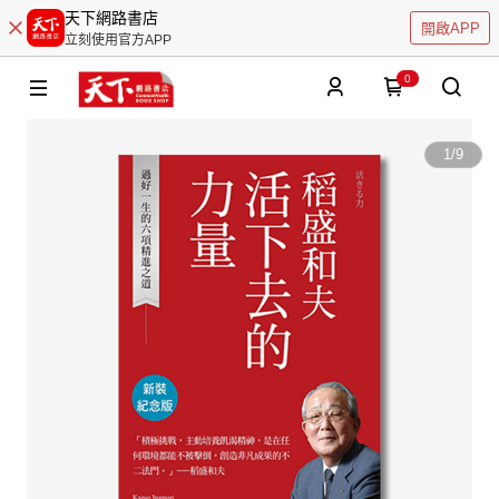
天下網路書店
開啟APP
立刻使用官方APP
0
1
/
9