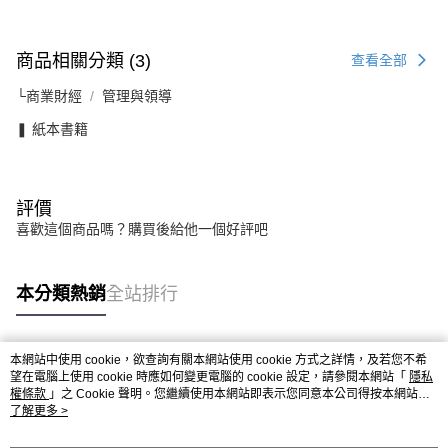
商品相關分類 (3)
查看全部
└商業財經
管理與領導
❚ 紙本書籍
評價
喜歡這個商品嗎？購買後給他一個好評吧
本分類熱銷
全站排行
本網站中使用 cookie，欲查詢有關本網站使用 cookie 方式之詳情，及若您不希
熱門標籤
望在電腦上使用 cookie 時應如何變更電腦的 cookie 設定，請參閱本網站「
隱私
權條款
」之 Cookie 聲明。您繼續使用本網站即表示您同意本公司得按本網站使
用條款之 Cookie 聲明使用 cookie。
了解更多 >