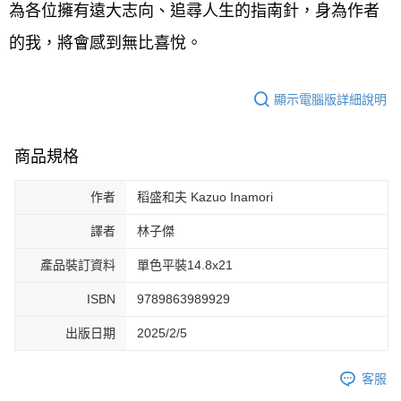
為各位擁有遠大志向、追尋人生的指南針，身為作者
的我，將會感到無比喜悅。
顯示電腦版詳細說明
商品規格
作者
稻盛和夫 Kazuo Inamori
譯者
林子傑
產品裝訂資料
單色平裝14.8x21
ISBN
9789863989929
出版日期
2025/2/5
客服