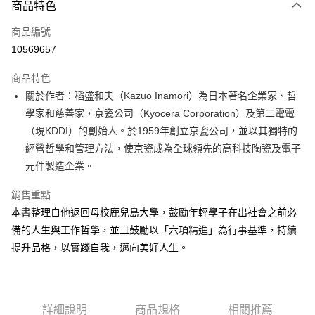
商品特色
信用卡一次付款
商品編號
超商取貨付款
10569657
LINE Pay
商品特色
Apple Pay
關於作者：稻盛和夫（Kazuo Inamori）為日本著名企業家、哲
學家和慈善家，京瓷公司（Kyocera Corporation）及第二電電
街口支付
（現KDDI）的創始人。於1959年創立京瓷公司，並以其獨特的
悠遊付
經營哲學和管理方法，使京瓷成為全球領先的高科技陶瓷及電子
元件製造企業。
ATM付款
銷售重點
運送方式
本書整理自他返回母校鹿兒島大學，鼓勵年輕學子在出社會之前必
全家取貨付款
備的人生與工作哲學，並且鼓勵以「六項精進」為行事基準，持續
每筆NT$50，滿NT$499(含以上)免運費
提升品格，以實踐自我，邁向美好人生。
付款後全家取貨
每筆NT$50，滿NT$499(含以上)免運費
詳細說明
商品規格
相關推薦