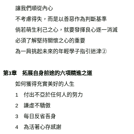
　　 讓我們順從內心 
　　 不考慮得失，而是以善惡作為判斷基準 
　　 倘若萌生利己之心，就要發揮良心逐一消滅 
　　 必須了解堅持關懷之心的重要 
　　 為一肩挑起未來的年輕學子指引迷津② 
第3章　拓展自身前途的六項精進之道 
　　 如何獲得充實美好的人生 
　　 1　付出不亞於任何人的努力 
　　 2　謙虛不驕傲 
　　 3　每日反省吾身 
　　 4　為活著心存感謝 