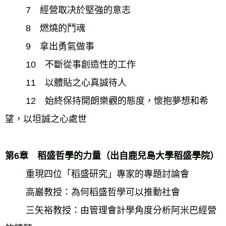
　　 7　經營取决於堅強的意志 
　　 8　燃燒的鬥魂 
　　 9　拿出勇氣做事 
　　 10　不斷從事創造性的工作 
　　 11　以體貼之心真誠待人 
　　 12　始終保持開朗樂觀的態度，懷抱夢想和希
望，以坦誠之心處世　　 
第6章　稻盛哲學的力量（出自鹿兒島大學稻盛學院） 
　　 重現四位「稻盛研究」專家的專題討論會 
　　 高巖教授：為何稻盛哲學可以推動社會 
　　 三矢裕教授：由管理會計學角度分析阿米巴經營