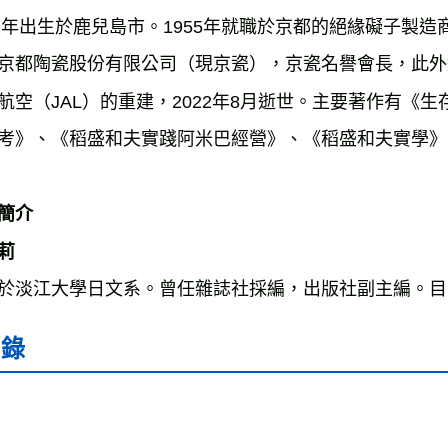
32年出生於鹿兒島市。1955年就職於京都的絕緣礙子製造
京都陶瓷股份有限公司（現京瓷），京瓷名譽會長，此外還
航空（JAL）的重建，2022年8月逝世。主要著作有《
考》、《稻盛和夫實踐阿米巴經營》、《稻盛和夫實學》
簡介
莉
於淡江大學日文系。曾任雜誌社採編，出版社副主編。目
目錄