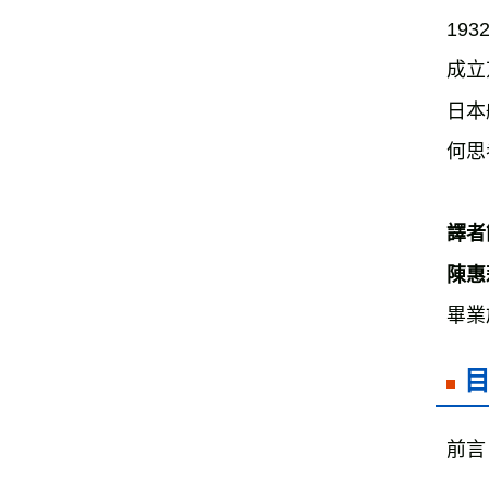
19
成立
日本
何思
譯者
陳惠
畢業
前言