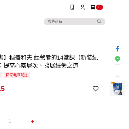
0
書】稻盛和夫 經營者的14堂課（新裝紀
：提高心靈層次、擴展經營之道
國家/地區配送
15