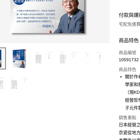
付款與運
宅配免運
付款方式
商品特色
信用卡一
商品編號
10591732
LINE Pay
商品特色
Apple Pay
關於作者
學家和慈
街口支付
（現K
悠遊付
經營哲
子元件
ATM付款
銷售重點
日本經營
運送方式
京瓷從地