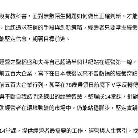
沒有教科書，面對無數陌生問題如何做出正確判斷，才能
，比起追求花俏的手段與創新策略，經營者只要掌握經營
能堅定信念，朝著目標前進。
經營之聖稻盛和夫將自己超過半個世紀站在經營第一線，
前五百大企業，寫下在日本戰後以來不曾虧損的經營奇蹟。
前五百大企業行列，甚至在78歲帶領日航寫下Ｖ字反轉
與不斷自我詰問洗鍊出的經營智慧，整理成14堂課，針
助經營者在環境動盪的市場中，仍能站穩腳步，堅定實踐
14堂課，提供經營者最需要的工作、經營與人生索引，