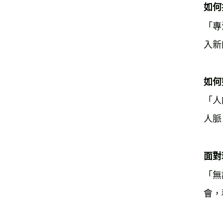
如何
「專
入新
如何
「人
人脈
面對
「無
會，