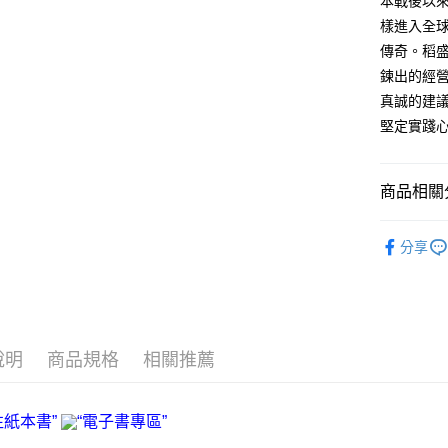
本戰後以來
宅配
樣進入全
每筆NT$7
傳奇。稻
數位商品
鍊出的經
免運費
真誠的建
堅定實踐
數位商品
免運費
商品相關分
離島宅配
每筆NT$2
❚ 電子書
分享
海外叢書
雜誌海外
數位商品
說明
商品規格
相關推薦