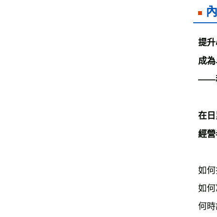
提升
成為
——
在日
經營
如何
如何
何時