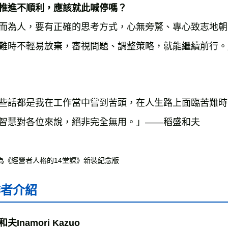
推進不順利，應該就此喊停嗎？
而為人，要有正確的思考方式，心無旁騖、專心致志地朝
難時不輕易放棄，審視問題、調整策略，就能繼續前行。
些話都是我在工作當中嘗到苦頭，在人生路上面臨苦難時
智慧對各位來說，絕非完全無用。」——稻盛和夫
書為《經營者人格的14堂課》新裝紀念版
作者介紹
夫Inamori Kazuo