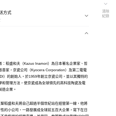
清除
送方式
紀錄
費
次付款
：稻盛和夫（Kazuo Inamori）為日本著名企業家、哲
善家，京瓷公司（Kyocera Corporation）及第二電電
DDI）的創始人。於1959年創立京瓷公司，並以其獨特的
學和管理方法，使京瓷成為全球領先的高科技陶瓷及電
製造企業。
之聖稻盛和夫將自己超過半個世紀站在經營第一線，他將
方性的小公司，一路發展成全球前五百大企業，寫下在日