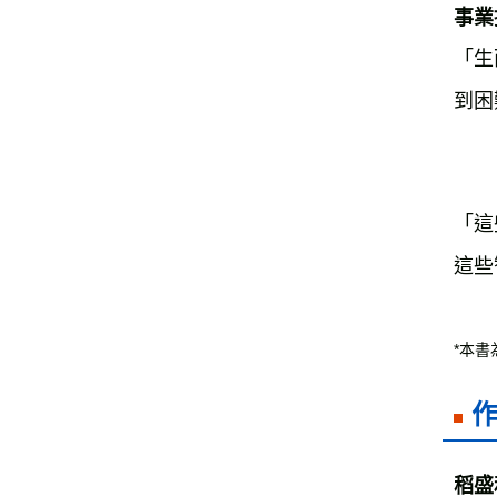
事業
「生
到困
「這
這些
*本
稻盛和