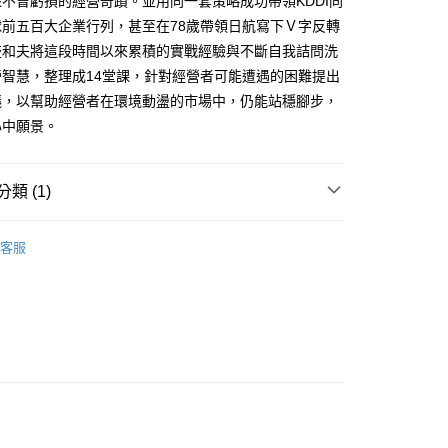
不曾虧損的經營奇蹟。並用同一套策略成功帶領KDDI同
球前五百大企業行列，甚至在78歲帶領日航寫下Ｖ字反轉
0，滿NT$799(含以上)免運費
盛和夫將這段時間以來累積的實戰經驗與不斷自我詰問洗
免運
營智慧，整理成14堂課，針對經營者可能遭遇的困難提出
議，以幫助經營者在環境動盪的市場中，仍能站穩腳步，
心中願景。
離島免運
類 (1)
00，滿NT$99,999(含以上)免運費
籍
商業財經
客服
運費
查看運費
運費
查看運費
海外免運
查看運費