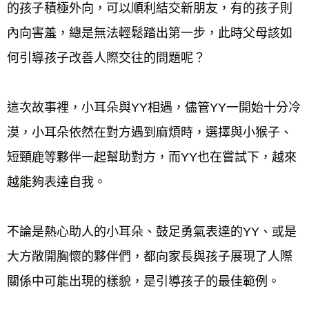
的孩子積極外向，可以順利結交新朋友，有的孩子則
內向害羞，總是無法輕鬆踏出第一步，此時父母該如
何引導孩子改善人際交往的問題呢？ 
這次故事裡，小耳朵與YY相遇，儘管YY一開始十分冷
漠，小耳朵依然在對方遇到麻煩時，選擇與小猴子、
短頸鹿等夥伴一起幫助對方，而YY也在嘗試下，越來
越能夠表達自我。 
不論是熱心助人的小耳朵、鼓足勇氣表達的YY、或是
大方敞開胸懷的夥伴們，都向家長與孩子展現了人際
關係中可能出現的樣貌，是引導孩子的最佳範例。 