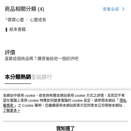
商品相關分類 (4)
查看全部
└健康心靈
心靈成長
❚ 紙本書籍
評價
喜歡這個商品嗎？購買後給他一個好評吧
本分類熱銷
全站排行
本網站中使用 cookie，欲查詢有關本網站使用 cookie 方式之詳情，及若您不希
熱門標籤
望在電腦上使用 cookie 時應如何變更電腦的 cookie 設定，請參閱本網站「
隱私
權條款
」之 Cookie 聲明。您繼續使用本網站即表示您同意本公司得按本網站使
用條款之 Cookie 聲明使用 cookie。
了解更多 >
我知道了