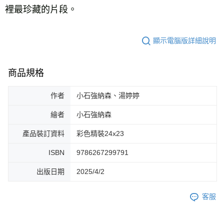
裡最珍藏的片段。 
顯示電腦版詳細說明
商品規格
作者
小石強納森、湯婷婷
繪者
小石強納森
產品裝訂資料
彩色精裝24x23
ISBN
9786267299791
出版日期
2025/4/2
客服