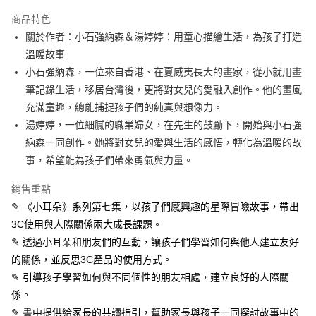
LINE Pay
商品特色
Apple Pay
關於作者：小石強納森＆湯婷婷：用童心描繪生活，為孩子打造
溫暖故事
街口支付
小石強納森，一位來自香港、在夏威夷長大的畫家，從小就用畫
悠遊付
筆記錄生活，移居台灣後，更將對女兒的愛融入創作。他的畫風
充滿童趣，總能捕捉孩子們的純真與想像力。
ATM付款
湯婷婷，一位細膩的職業婦女，在先生的鼓勵下，開始與小石強
納森一同創作。她將對女兒的愛與生活的感悟，轉化為溫暖的故
運送方式
事，希望能為孩子們帶來勇氣與力量。
全家取貨付款
每筆NT$50，滿NT$499(含以上)免運費
銷售重點
✎ 《小耳朵》系列第七集，以孩子們感興趣的星際冒險故事，帶出
付款後全家取貨
3C使用與人際關係兩大成長課題。
每筆NT$50，滿NT$499(含以上)免運費
✎ 透過小耳朵和朋友們的互動，讓孩子們學習如何與他人建立友好
7-11取貨付款
的關係，並反思3C產品的使用方式。
✎ 引導孩子學習如何與不同個性的朋友相處，建立良好的人際關
每筆NT$60，滿NT$799(含以上)免運費
係。
付款後7-11取貨
✎ 書中提供給家長的共讀指引，幫助家長與孩子一同探討故事中的