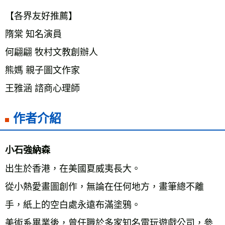
【各界友好推薦】 
隋棠 知名演員 
何翩翩 牧村文教創辦人 
熊媽 親子圖文作家 
王雅涵 諮商心理師
作者介紹
小石強納森 
出生於香港，在美國夏威夷長大。 
從小熱愛畫圖創作，無論在任何地方，畫筆總不離
手，紙上的空白處永遠布滿塗鴉。 
美術系畢業後，曾任職於多家知名電玩遊戲公司，參