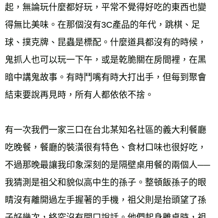
起，無論玩什麼都好玩，平常不覺得好吃的東西也變
得無比美味。在那個沒有3C產品的年代，跳棋、足
球、撲克牌、昆蟲是標配。什麼道具都沒有的時候，
鬼抓人也可以玩一下午，或是乾脆關在房間裡，在黑
暗中講鬼故事。有時鬥嘴有時大打出手，但每到聚會
結束要說再見時，所有人都依依不捨。 
有一次我們一家三口在台北某知名社區的義大利餐廳
吃晚餐，餐廳的裝潢很有特色、食材口味也很好吃，
不過那晚最讓我印象深刻的是隔壁桌用餐的兩個人──
我猜測是祖父和貌似高中生的孫子。整頓飯孫子的眼
睛沒有離開過左手握著的手機，祖父則是抬頭望了孫
子好幾次，終究沒有開口說話。他們起身離桌時，祖