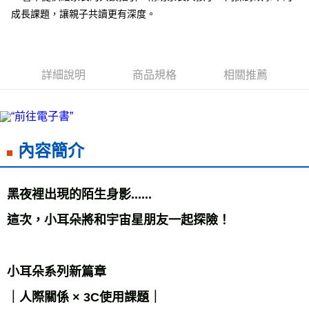
每筆NT$60，滿NT$799(含以上)免運費
成長課題，讓親子共讀更有深度。
宅配
每筆NT$70，滿NT$799(含以上)免運費
詳細說明
商品規格
相關推薦
離島宅配
每筆NT$200，滿NT$99,999(含以上)免運費
海外叢書運費
查看運費
雜誌海外運費
查看運費
內容簡介
數位商品海外免運
查看運費
黑夜裡出現的陌生身影...... 
這次，小耳朵將和宇宙星朋友一起探險！ 
小耳朵系列新篇章 
｜人際關係 × 3C使用課題｜ 