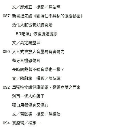
文／邱淑宜 攝影／陳弘璋
087
新書搶先讀《劉博仁不藏私的健腦祕密》
活化大腦從養好腸開始
「5R吃法」恢復腸道健康
文／高定綸整理
090
入耳式會放大音量易有害聽力
藍牙耳機恐傷耳
長時間戴著不聽音樂也一樣？
文／陳蔚承 攝影／陳弘璋
092
單獨進食讓健康問題、憂鬱症隨之而來
別再一個人吃飯了
獨自用餐傷身又傷心
文／葉懿德 攝影／陳德信
094
真原醫／楊定一