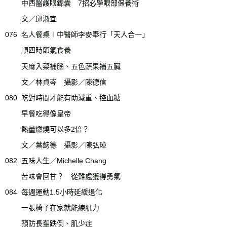
中西醫護眼錦囊 7招必學眼部保養術
文／邱淑宜
076
名人餐桌︱中醫師李麥奉行「天人合一」
順四時節氣食養
天麻入菜補腦、五色蔬果補五臟
文／林貞岑 攝影／陳德信
080
吃對時間才能有助減重、控血糖
早餐吃得像皇帝
熱量燃燒可以多2倍？
文／葉懿德 攝影／陳弘璋
082
五味人生／Michelle Chang
苦味會回甘？ 從難處獲得勇氣
084
每週運動1.5小時延緩退化
一張椅子在家就能練肌力
預防長輩跌倒、肌少症