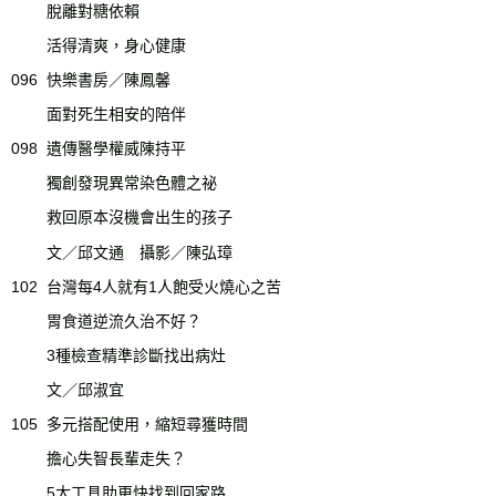
脫離對糖依賴
活得清爽，身心健康
096
快樂書房／陳鳳馨
面對死生相安的陪伴
098
遺傳醫學權威陳持平
獨創發現異常染色體之祕
救回原本沒機會出生的孩子
文／邱文通 攝影／陳弘璋
102
台灣每4人就有1人飽受火燒心之苦
胃食道逆流久治不好？
3種檢查精準診斷找出病灶
文／邱淑宜
105
多元搭配使用，縮短尋獲時間
擔心失智長輩走失？
5大工具助更快找到回家路