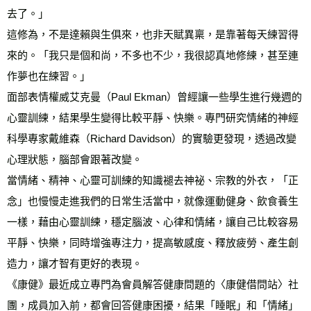
去了。」
這修為，不是達賴與生俱來，也非天賦異稟，是靠著每天練習得
來的。「我只是個和尚，不多也不少，我很認真地修練，甚至連
作夢也在練習。」
面部表情權威艾克曼（Paul Ekman）曾經讓一些學生進行幾週的
心靈訓練，結果學生變得比較平靜、快樂。專門研究情緒的神經
科學專家戴維森（Richard Davidson）的實驗更發現，透過改變
心理狀態，腦部會跟著改變。
當情緒、精神、心靈可訓練的知識褪去神祕、宗教的外衣，「正
念」也慢慢走進我們的日常生活當中，就像運動健身、飲食養生
一樣，藉由心靈訓練，穩定腦波、心律和情緒，讓自己比較容易
平靜、快樂，同時增強專注力，提高敏感度、釋放疲勞、產生創
造力，讓才智有更好的表現。
《康健》最近成立專門為會員解答健康問題的〈康健借問站〉社
團，成員加入前，都會回答健康困擾，結果「睡眠」和「情緒」