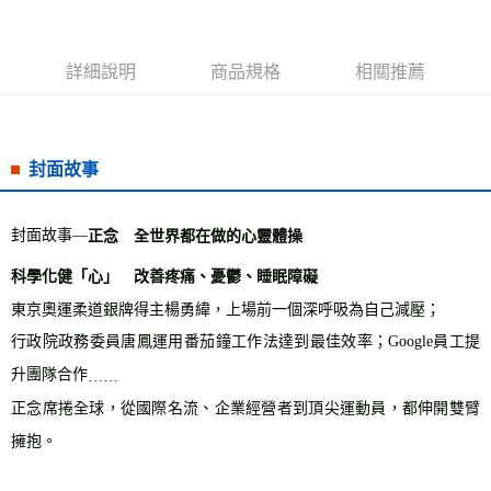
詳細說明
商品規格
相關推薦
封面故事
封面故事—
正念 全世界都在做的心靈體操
科學化健「心」 改善疼痛、憂鬱、睡眠障礙
東京奧運柔道銀牌得主楊勇緯，上場前一個深呼吸為自己減壓；
行政院政務委員唐鳳運用番茄鐘工作法達到最佳效率；
Google
員工提
升團隊合作
……
正念席捲全球，從國際名流、企業經營者到頂尖運動員，都伸開雙臂
擁抱。