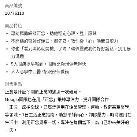
商品編號
LINE Pay
10776118
Apple Pay
商品特色
街口支付
專訪楊勇緯談正念，助他穩定心理、登上巔峰
不開藥的醫師許瑞云、鄭先安，教你從「心」喚起自癒力
悠遊付
你也「看到黑影就開槍」了嗎？賴佩霞教我們好好說話，別用暴
ATM付款
力溝通
5大眼疾提早報到，眼睛比你想像老得快
運送方式
人人必學中西醫7招眼部保養術
數位商品免運
銷售重點
免運費
正念是什麼？關於正念的迷思一次破解。
數位商品離島免運
Google團隊也在用「正念」鍛鍊專注力，提升團隊合作！
「正念」席捲全球，已廣泛運用在企業管理、運動、教育甚至醫學
免運費
等領域。1日生活正念指南，助您平靜內心、卸除壓力，時時運用在
數位商品海外免運
查看運費
生活中，利用正念覺察一切，專注在每個當下，為自己帶來美好的
一天。