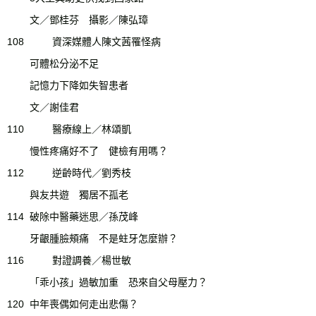
文／鄧桂芬 攝影／陳弘璋
108
資深媒體人陳文茜罹怪病
可體松分泌不足
記憶力下降如失智患者
文／謝佳君
110
醫療線上／林頌凱
慢性疼痛好不了 健檢有用嗎？
112
逆齡時代／劉秀枝
與友共遊 獨居不孤老
114
破除中醫藥迷思／孫茂峰
牙齦腫臉頰痛 不是蛀牙怎麼辦？
116
對證調養／楊世敏
「乖小孩」過敏加重 恐來自父母壓力？
120
中年喪偶如何走出悲傷？