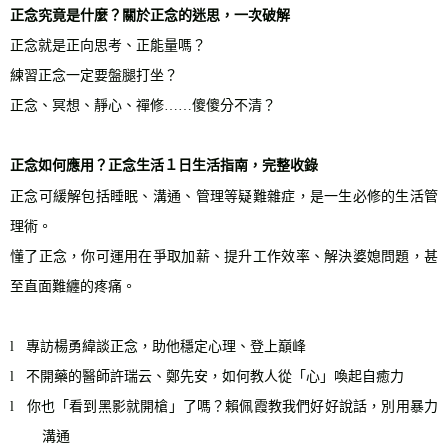
正念究竟是什麼？關於正念的迷思，一次破解
正念就是正向思考、正能量嗎？
練習正念一定要盤腿打坐？
正念、冥想、靜心、禪修
……
傻傻分不清？
正念如何應用？正念生活
１
日生活指南，完整收錄
正念可緩解包括睡眠、溝通、管理等疑難雜症，是一生必修的生活管
理術。
懂了正念，你可運用在爭取加薪、提升工作效率、解決婆媳問題，甚
至直面難纏的疼痛。
l
專訪楊勇緯談正念，助他穩定心理、登上巔峰
l
不開藥的醫師許瑞云、鄭先安，如何教人從「心」喚起自癒力
l
你也「看到黑影就開槍」了嗎？賴佩霞教我們好好說話，別用暴力
溝通