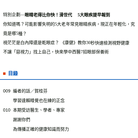
特別企劃—
眼睛老得比你快
！滑世代
5
大眼疾提早報到
你知道嗎？可能影響失明的
5
大老年常見眼睛疾病，現正在年輕化，究
竟是哪
5
種？
視茫茫是白內障還是乾眼症？ 《康健》教你
30
秒快速檢測視野健康
不讓「惡視力」找上自己，快來學中西醫
7
招眼部保養術
目錄
009
編者的話／賀桂芬
學習達賴睡覺也在練的正念
010
本期受訪醫生、學者、專家
謝謝你們
為傳播正確的健康知識而努力