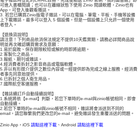
電子雜誌時登記的EMAIL註冊，完成後點選 Zinio 官網「我的圖書館」即
可進入書櫃閱讀；也可以在離線狀態下使用 Zinio 閱讀軟體，Zinio也有
App，可登入後觀看雜誌。
3. 若您已購買Zinio版電子雜誌，可以在電腦、筆電、平板、手機等設備
上下載雜誌，最多可以登入 5 個設備，但是一個設備上只允許一個使用
者登入。
【退換貨說明】
請注意！下列商品依消保法規定不提供10天鑑賞期，請務必詳閱商品說
明並再次確認購買需求及意願：
1.易於腐敗、保存期限較短或解約時即將逾期。
2.客製化之商品。
3.報紙、期刊或雜誌。
4.經消費者拆封之影音商品或電腦軟體。
5.非以有形媒介提供之數位內容或一經提供即為完成之線上服務，經消費
者事先同意始提供。
6.已拆封之個人衛生用品。
7.國際航空客運服務。
【雜誌續訂戶自動接續說明】
1.系統將依【e-mail】判斷，若您下單時的e-mail與zinio帳號相同，即會
自動接續。
2.若您下單時的e-mail與zinio帳號不相同，雜誌將會派送到不同的
email，請您聯繫我們更改您的e-mail，避免雜誌發生重覆派送的問題。
Zinio App，iOS
請點這裡下載
、Android
請點這裡下載