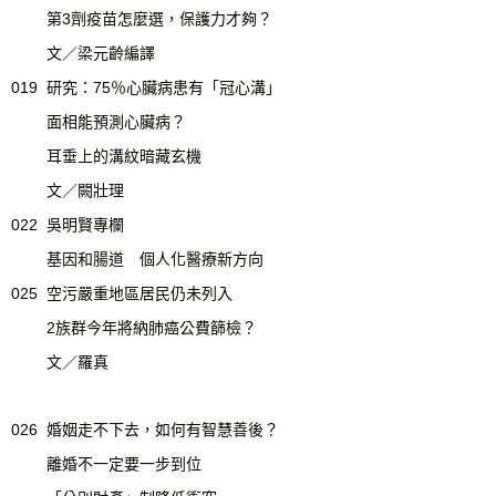
第3劑疫苗怎麼選，保護力才夠？
文／梁元齡編譯
019
研究：75％心臟病患有「冠心溝」
面相能預測心臟病？
耳垂上的溝紋暗藏玄機
文／闕壯理
022
吳明賢專欄
基因和腸道 個人化醫療新方向
025
空污嚴重地區居民仍未列入
2族群今年將納肺癌公費篩檢？
文／羅真
026
婚姻走不下去，如何有智慧善後？
離婚不一定要一步到位