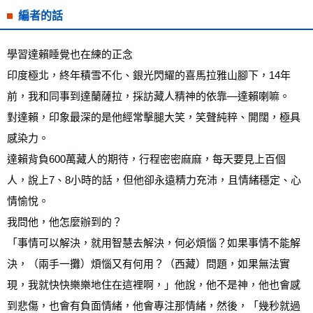
編者的話
學習達賴睡覺也在練的正念
印度極北，終年積雪不化、銀光閃耀的喜馬拉雅山腳下，14年
前，我和同事到達蘭薩拉，採訪藏人精神的依靠―達賴喇嘛。
對達賴，印象最深的是他經常擊腿大笑，笑聲純粹、開闊，極具
感染力。
達賴背負600萬藏人的期待，行程密密麻麻，每天要見上百個
人，說上7、8小時的話，但他卻永遠精力充沛，且情緒穩定、心
情愉悅。
我問他，他怎麼辦到的？
「事情可以解決，就用智慧去解決，何必煩惱？如果事情不能解
決，（兩手一攤）煩惱又有何用？（西藏）問題，如果無法實
現，我就快快樂樂地住在這裡啊，」他說，他不是神，他也會感
到悲傷，也會有負面情緒，他會專注那情緒，然後，「幾秒就過