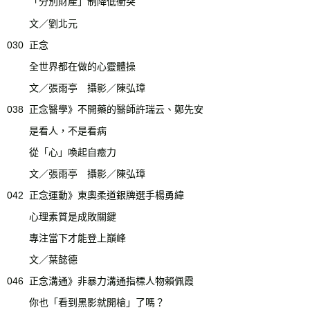
「分別財產」制降低衝突
文／劉北元
030
正念
全世界都在做的心靈體操
文／張雨亭 攝影／陳弘璋
038
正念醫學》不開藥的醫師許瑞云、鄭先安
是看人，不是看病
從「心」喚起自癒力
文／張雨亭 攝影／陳弘璋
042
正念運動》東奧柔道銀牌選手楊勇緯
心理素質是成敗關鍵
專注當下才能登上巔峰
文／葉懿德
046
正念溝通》非暴力溝通指標人物賴佩霞
你也「看到黑影就開槍」了嗎？