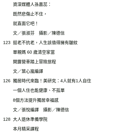
資深媒體人孫嘉蕊：
既然悲傷止不住，
就直面它吧！
文／張淑芬 攝影／陳德信
123
挺老不抗老，人生該值得擁有皺紋
單親媽 60 歲清空家當
開露營車踏上冒險旅程
文／葉心嵐編譯
126
獨居時代來臨！美研究：4人就有1人自住
一個人住也能健康、不孤單
8個方法提升獨居幸福感
文／張悅編譯 攝影／陳德信
128
大人退休準備學院
本月精采課程