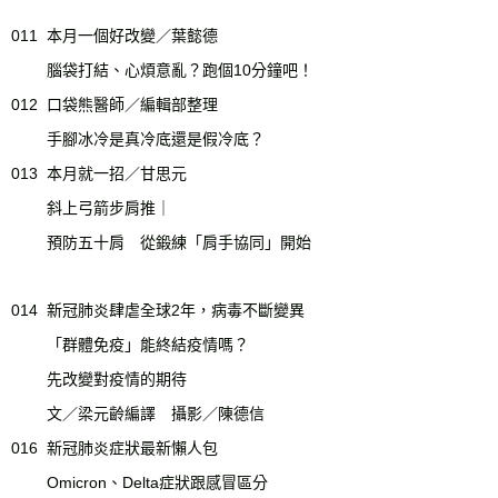
011
本月一個好改變／葉懿德
腦袋打結、心煩意亂？跑個10分鐘吧！
012
口袋熊醫師／編輯部整理
手腳冰冷是真冷底還是假冷底？
013
本月就一招／甘思元
斜上弓箭步肩推｜
預防五十肩 從鍛練「肩手協同」開始
014
新冠肺炎肆虐全球2年，病毒不斷變異
「群體免疫」能終結疫情嗎？
先改變對疫情的期待
文／梁元齡編譯 攝影／陳德信
016
新冠肺炎症狀最新懶人包
Omicron、Delta症狀跟感冒區分