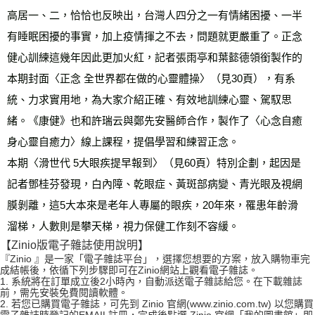
高居一、二，恰恰也反映出，台灣人四分之一有情緒困擾、一半
有睡眠困擾的事實，加上疫情揮之不去，問題就更嚴重了。正念
健心訓練這幾年因此更加火紅，記者張雨亭和葉懿德領銜製作的
本期封面〈正念 全世界都在做的心靈體操〉（見30頁），有系
統、力求實用地，為大家介紹正確、有效地訓練心靈、駕馭思
緒。《康健》也和許瑞云與鄭先安醫師合作，製作了〈心念自癒
身心靈自癒力〉線上課程，提倡學習和練習正念。
本期〈滑世代 5大眼疾提早報到〉（見60頁）特別企劃，起因是
記者鄧桂芬發現，白內障、乾眼症、黃斑部病變、青光眼及視網
膜剝離，這5大本來是老年人專屬的眼疾，20年來，罹患年齡滑
溜梯，人數則是攀天梯，視力保健工作刻不容緩。
【Zinio版電子雜誌使用說明】
『Zinio 』是一家「電子雜誌平台」，選擇您想要的方案，放入購物車完
成結帳後，依循下列步驟即可在Zinio網站上觀看電子雜誌。
1. 系統將在訂單成立後2小時內，自動派送電子雜誌給您。在下載雜誌
前，需先安裝免費閱讀軟體。
2. 若您已購買電子雜誌，可先到 Zinio 官網(www.zinio.com.tw) 以您購買