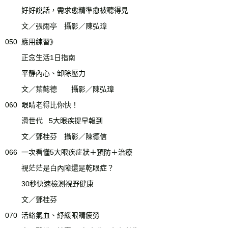
好好說話，需求愈精準愈被聽得見
文／張雨亭 攝影／陳弘璋
050
應用練習》
正念生活1日指南
平靜內心、卸除壓力
文／葉懿德 攝影／陳弘璋
060
眼睛老得比你快！
滑世代 5大眼疾提早報到
文／鄧桂芬 攝影／陳德信
066
一次看懂5大眼疾症狀＋預防＋治療
視茫茫是白內障還是乾眼症？
30秒快速檢測視野健康
文／鄧桂芬
070
活絡氣血、紓緩眼睛疲勞