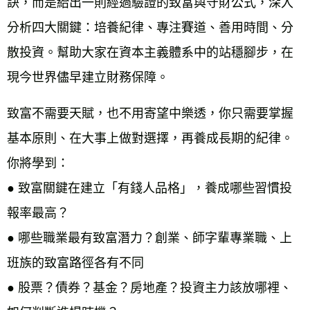
訣，而是給出一則經過驗證的致富與守財公式，深入
分析四大關鍵：培養紀律、專注賽道、善用時間、分
散投資。幫助大家在資本主義體系中的站穩腳步，在
現今世界儘早建立財務保障。
致富不需要天賦，也不用寄望中樂透，你只需要掌握
基本原則、在大事上做對選擇，再養成長期的紀律。
你將學到：
● 致富關鍵在建立「有錢人品格」，養成哪些習慣投
報率最高？
● 哪些職業最有致富潛力？創業、師字輩專業職、上
班族的致富路徑各有不同
● 股票？債券？基金？房地產？投資主力該放哪裡、