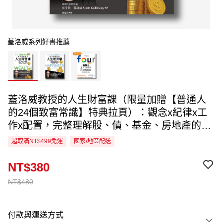
蓋洛威系列好書推薦
蓋洛威教授的人生財富課（限量加贈【普通人
的24個致富常識】特典拉頁）：觀念x紀律x工
作x配置，完整理解股、債、基金、房地產的基
本邏輯，一生不為錢煩惱
超取滿NT$499免運
國家/地區配送
NT$380
NT$480
付款與運送方式