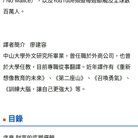
/ No Malice），以及YouTube頻道每週都觸及全球數
百萬人。
譯者簡介   廖建容
中山大學外文研究所畢業，曾任職於外商公司，也曾
於大學任教，目前專職從事翻譯。近年譯作有《重新
想像教育的未來》、《第二座山》、《召喚勇氣》、
《訓練大腦，讓自己更強大》等。

目錄
序章 財富的底層邏輯