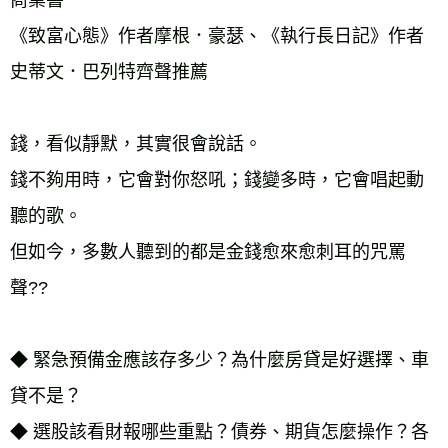
《致富心態》作者摩根．豪瑟、《執行長日記》作者
史蒂文．巴列特齊聲推薦
錢，看似靜默，其實很會說話。
錢不夠用時，它會對你怒吼；錢變多時，它會唱起動
聽的歌。
但如今，多數人聽到的都是金錢愈來愈刺耳的咒罵
聲??
◆ 緊急預備金應該存多少？為什麼房貸是好選擇、車
貸不是？
◆ 選股該看財報哪些重點？債券、期貨怎麼操作？各