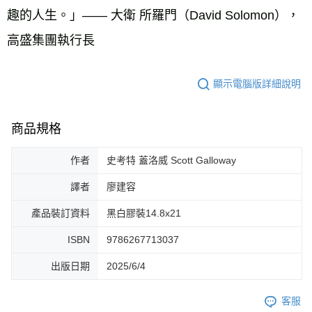
趣的人生。」—— 大衛 所羅門（David Solomon），
高盛集團執行長
顯示電腦版詳細說明
商品規格
作者
史考特 蓋洛威 Scott Galloway
譯者
廖建容
產品裝訂資料
黑白膠裝14.8x21
ISBN
9786267713037
出版日期
2025/6/4
客服