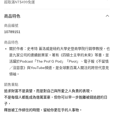
超取滿NT$499免運
付款方式
商品特色
信用卡一次付款
商品編號
超商取貨付款
10789151
LINE Pay
商品特色
Apple Pay
關於作者：史考特 蓋洛威是紐約大學史登商學院行銷學教授，也
是九家公司的連續創業家。著有《四騎士主宰的未來》等書，並
街口支付
活躍於Podcast「The Prof G Pod」「Pivot」、電子報《不留情
悠遊付
／沒惡意》與YouTube頻道，是全球數百萬人關注的跨世代意見
領袖。
ATM付款
銷售重點
運送方式
追求財富不是貪婪，而是對自己與所愛之人負責的表現。
全家取貨付款
不是每個人都能成為億萬富豪，但你可以早一步脫離被錢追趕的日
每筆NT$50，滿NT$499(含以上)免運費
子，
釋放被工作綁住的時間，留給你更在乎的人事物。
付款後全家取貨