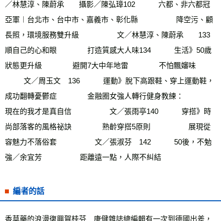
／林慧淳、陳蔚承　　攝影／陳弘璋102　        六都、非六都冠
亞軍︱台北市、台中市、嘉義市、彰化縣　      　　  降空污、顧
長照，環境服務雙升級　       　　 文／林慧淳、陳蔚承　　133        
順自己的心和眼   　　     打造質感大人味134　        生活》50歲
狀態更升級      　　  避開7大中年地雷      　　  不怕飄嬸味　      
　　  文／周玉文　136　        運動》脫下高跟鞋、穿上運動鞋，
成功翻轉憂鬱症       　　 金融圈女強人轉行健身教練：       　　 
現在的我才是真自信　       　　 文／張雨亭140　        穿搭》時
尚部落客的風格祕訣      　　  熟齡穿搭5原則　      　　  展現從
容魅力不落俗套　      　　  文／張淑芬　142　        50後，不勉
強／余宜芳　      　　  距離遠一點，人際不糾結
編者的話
香草藥的浪漫復興賀桂芬　康健雜誌總編輯有一次到德國出差，