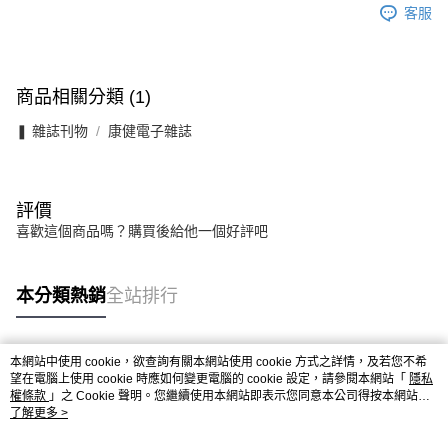
客服
商品相關分類 (1)
❚ 雜誌刊物
康健電子雜誌
評價
喜歡這個商品嗎？購買後給他一個好評吧
本分類熱銷
全站排行
本網站中使用 cookie，欲查詢有關本網站使用 cookie 方式之詳情，及若您不希
熱門標籤
望在電腦上使用 cookie 時應如何變更電腦的 cookie 設定，請參閱本網站「
隱私
權條款
」之 Cookie 聲明。您繼續使用本網站即表示您同意本公司得按本網站使
用條款之 Cookie 聲明使用 cookie。
了解更多 >