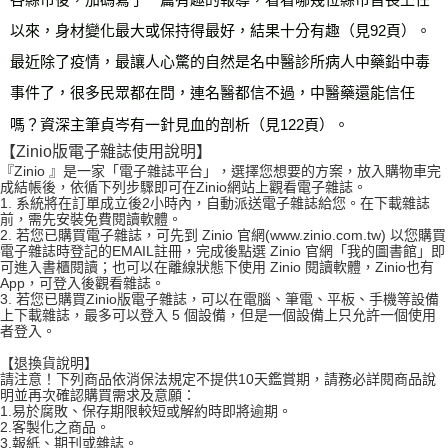
以來，身材變化最大或保持得最好，結果十分有趣（見92頁）。
最近除了疫情，最讓人心驚的自然是名中醫診所病人中藥鉛中毒
事件了，很多民眾都在問，連名醫都信不過，中醫藥還能信任
嗎？資深主筆貞岑有一針見血的剖析（見122頁）。
【Zinio版電子雜誌使用說明】
『Zinio 』是一家「電子雜誌平台」，選擇您想要的方案，放入購物車完
成結帳後，依循下列步驟即可在Zinio網站上觀看電子雜誌。
1. 系統將在訂單成立後2小時內，自動派送電子雜誌給您。在下載雜誌
前，需先安裝免費閱讀軟體。
2. 若您已購買電子雜誌，可先到 Zinio 官網(www.zinio.com.tw) 以您購買
電子雜誌時登記的EMAIL註冊，完成後點選 Zinio 官網「我的圖書館」即
可進入書櫃閱讀；也可以在離線狀態下使用 Zinio 閱讀軟體，Zinio也有
App，可登入後觀看雜誌。
3. 若您已購買Zinio版電子雜誌，可以在電腦、筆電、平板、手機等設備
上下載雜誌，最多可以登入 5 個設備，但是一個設備上只允許一個使用
者登入。
【退換貨說明】
請注意！下列商品依消保法規定不提供10天鑑賞期，請務必詳閱商品說
明並再次確認購買需求及意願：
1.易於腐敗、保存期限較短或解約時即將逾期。
2.客製化之商品。
3.報紙、期刊或雜誌。