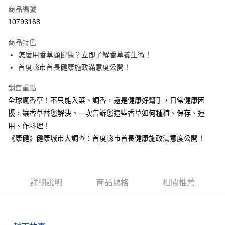
商品編號
LINE Pay
10793168
Apple Pay
商品特色
街口支付
怎麼用香草顧健康？立即了解香草養生術！
首度縣市首長健康施政滿意度公開！
悠遊付
銷售重點
ATM付款
全球瘋香草！不只能入菜、調香，還是健康好幫手，日常健康困
擾，讓香草替您解決。一次告訴您這些香草如何種植、保存、運
運送方式
用、作料理！
數位商品免運
《康健》健康城市大調查：首度縣市首長健康施政滿意度公開！
免運費
數位商品離島免運
免運費
詳細說明
商品規格
相關推薦
數位商品海外免運
查看運費