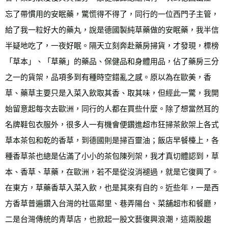
忘了帶慣用的安眠藥，驚慌得不得了，同行的一位西門子主管，
給了我一粒好大的藥丸，說是德國製純草藥做的安眠藥，我半信
半疑地吃了，一夜好眠。隔天立刻奔赴藥房掃貨，才發現，標榜
「草本」、「草藥」的藥品、保健品和身體用品，佔了藥房三分
之一的貨架，品項多到有種時空錯亂之感。原以為在歐美，香
草、藥草主要只是入菜入飲取其香、取其味，但經此一驚，我開
始留意起每次去歐洲，同行的人都在買些什麼。除了想當然耳的
名牌鞋包衣服外，很多人一有機會便鑽進超市狂掃茶飲架上各式
草本茶包和乾的香草，到德國則是掃百靈油；飯店早餐檯上，各
種香草茶也總是佔滿了小小的茶包陳列架，我才真切體認到，草
本、香草、草藥，在歐洲，若不是從沒消褪過，就是它復興了。
在東方，草藥香草入菜入飲，也是其來有自的。近些年，一是西
方香草普遍鑽入台灣的社區鄰里、巷弄陽台、菜舖超市和餐廳，
二是台灣傳統的青草店，也掀起一股文藝復興浪潮，這兩股趨