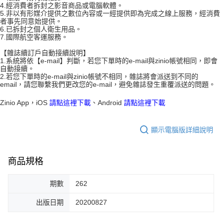
4.經消費者拆封之影音商品或電腦軟體。
5.非以有形媒介提供之數位內容或一經提供即為完成之線上服務，經消費
者事先同意始提供。
6.已拆封之個人衛生用品。
7.國際航空客運服務。
【雜誌續訂戶自動接續說明】
1.系統將依【e-mail】判斷，若您下單時的e-mail與zinio帳號相同，即會
自動接續。
2.若您下單時的e-mail與zinio帳號不相同，雜誌將會派送到不同的
email，請您聯繫我們更改您的e-mail，避免雜誌發生重覆派送的問題。
Zinio App，iOS
請點這裡下載
、Android
請點這裡下載
顯示電腦版詳細說明
商品規格
期數
262
出版日期
20200827