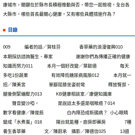
康城市，關鍵在於縣市長積極推動與否，帶您一起檢視，全台各
大縣市，哪些首長最關心健康，又有哪些具體措施作為？
目錄
009　        編者的話／賀桂芬　　        香草藥的浪漫復興010　        
本期採訪諮詢醫生、專家　        　　謝謝你們為傳播正確的健康
知識而努力011　        本月一個好改變／葉懿德　　　        每天
多吃1份蔬果　        　　有效降低糖尿病風險012　        本月就一
招／陳美宮　        　　單腳屈膝坐姿前彎　        　　釋放臀部、
腿後側緊繃壓力013　        KB健康相談室／康健知識庫　        
　　聲音變沙啞，        　　是說話太多還是咽喉癌？014　        
數字看健康／陳俊辰　        　　白內障恐成新國病？  小心眼睛
變成「水煮蛋」018　        陽台就能種，廚房即藥房　　        7種
養生香草藥        　　文／陳蔚承　攝影／陳德信025　        13道