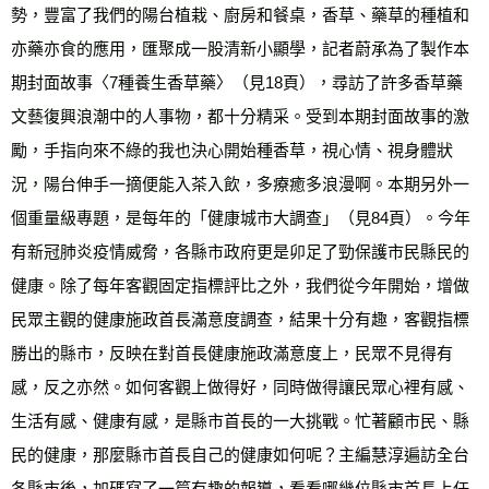
勢，豐富了我們的陽台植栽、廚房和餐桌，香草、藥草的種植和
亦藥亦食的應用，匯聚成一股清新小顯學，記者蔚承為了製作本
期封面故事〈7種養生香草藥〉（見18頁），尋訪了許多香草藥
文藝復興浪潮中的人事物，都十分精采。受到本期封面故事的激
勵，手指向來不綠的我也決心開始種香草，視心情、視身體狀
況，陽台伸手一摘便能入茶入飲，多療癒多浪漫啊。本期另外一
個重量級專題，是每年的「健康城市大調查」（見84頁）。今年
有新冠肺炎疫情威脅，各縣市政府更是卯足了勁保護市民縣民的
健康。除了每年客觀固定指標評比之外，我們從今年開始，增做
民眾主觀的健康施政首長滿意度調查，結果十分有趣，客觀指標
勝出的縣市，反映在對首長健康施政滿意度上，民眾不見得有
感，反之亦然。如何客觀上做得好，同時做得讓民眾心裡有感、
生活有感、健康有感，是縣市首長的一大挑戰。忙著顧市民、縣
民的健康，那麼縣市首長自己的健康如何呢？主編慧淳遍訪全台
各縣市後，加碼寫了一篇有趣的報導，看看哪幾位縣市首長上任