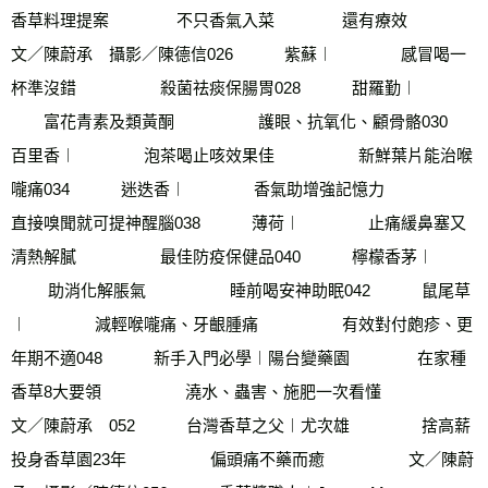
香草料理提案        　　不只香氣入菜　　        還有療效　　　        
文／陳蔚承　攝影／陳德信026　        紫蘇︱        　　感冒喝一
杯準沒錯　        　　殺菌祛痰保腸胃028　        甜羅勤︱        
　　富花青素及類黃酮　        　　護眼、抗氧化、顧骨骼030　        
百里香︱        　　泡茶喝止咳效果佳　        　　新鮮葉片能治喉
嚨痛034　        迷迭香︱　　        香氣助增強記憶力　        　　
直接嗅聞就可提神醒腦038　        薄荷︱        　　止痛緩鼻塞又
清熱解膩　        　　最佳防疫保健品040　        檸檬香茅︱       
　　 助消化解脹氣　      　　  睡前喝安神助眠042　        鼠尾草
︱       　　 減輕喉嚨痛、牙齦腫痛　       　　 有效對付皰疹、更
年期不適048　        新手入門必學︱陽台變藥園       　　 在家種
香草8大要領　       　　 澆水、蟲害、施肥一次看懂　       　　 
文／陳蔚承　052　        台灣香草之父︱尤次雄        　　 捨高薪
投身香草園23年　       　　 偏頭痛不藥而癒　        　　文／陳蔚