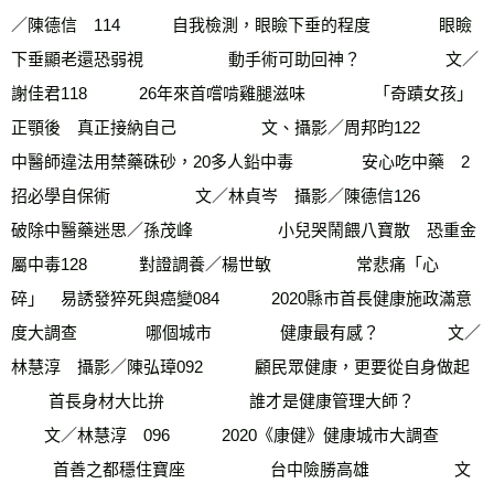
／陳德信　114　        自我檢測，眼瞼下垂的程度      　　  眼瞼
下垂顯老還恐弱視　       　　 動手術可助回神？　       　　 文／
謝佳君118　        26年來首嚐啃雞腿滋味       　　 「奇蹟女孩」
正顎後　真正接納自己　        　　文、攝影／周邦昀122　        
中醫師違法用禁藥硃砂，20多人鉛中毒      　　  安心吃中藥　2
招必學自保術　      　　  文／林貞岑　攝影／陳德信126　        
破除中醫藥迷思／孫茂峰　      　　  小兒哭鬧餵八寶散　恐重金
屬中毒128　        對證調養／楊世敏　       　　 常悲痛「心
碎」　易誘發猝死與癌變084　        2020縣市首長健康施政滿意
度大調查       　　 哪個城市       　　 健康最有感？       　　 文／
林慧淳　攝影／陳弘璋092　        顧民眾健康，更要從自身做起       
　　 首長身材大比拚　       　　 誰才是健康管理大師？　        
　　文／林慧淳　096　        2020《康健》健康城市大調查      
　　  首善之都穩住寶座　      　　  台中險勝高雄　      　　  文