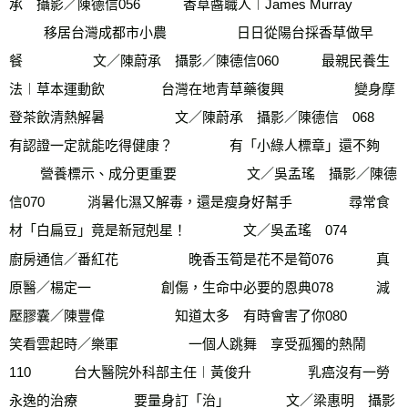
承　攝影／陳德信056　        香草醬職人︱James Murray       
　　  移居台灣成都市小農　      　　  日日從陽台採香草做早
餐　       　　 文／陳蔚承　攝影／陳德信060　        最親民養生
法︱草本運動飲       　　 台灣在地青草藥復興　       　　 變身摩
登茶飲清熱解暑　       　　 文／陳蔚承　攝影／陳德信　068　        
有認證一定就能吃得健康？       　　 有「小綠人標章」還不夠　       
　　 營養標示、成分更重要　       　　 文／吳孟瑤　攝影／陳德
信070　        消暑化濕又解毒，還是瘦身好幫手       　　 尋常食
材「白扁豆」竟是新冠剋星！        　　文／吳孟瑤　074　        
廚房通信／番紅花　       　　 晚香玉筍是花不是筍076　        真
原醫／楊定一　        　　創傷，生命中必要的恩典078　        減
壓膠囊／陳豐偉　       　　 知道太多　有時會害了你080　        
笑看雲起時／樂軍　       　　 一個人跳舞　享受孤獨的熱鬧
110　        台大醫院外科部主任︱黃俊升       　　 乳癌沒有一勞
永逸的治療      　　  要量身訂「治」       　　 文／梁惠明　攝影