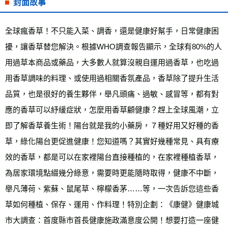
封面故事
全球瘋香草！不只能入菜、調香，還是健康好幫手，日常健康困
擾，讓香草替您解決。根據WHO調查報告顯示，全球有80%的人
用過草本商品或藥品，大多數人就算沒親自運用過香草，也吃過
用香草調味的料理、或使用過相關香氛產品，香草除了提升生活
品質，也是很好的養生夥伴，舉凡頭痛、過敏、感冒等，都有對
應的香草可以紓緩症狀，怎麼用香草顧健康？趕上全球風潮，立
即了解香草養生術！陽台就是我的小藥房，７種好用又好種的香
草，綠化陽台更促進健康！您知道嗎？其實好幾種常見、具有療
效的香草，都是可以在家裡陽台直接種植的，在家裡種植香草，
為居家環境點綴幾分綠意，需要時更能隨時取得，健康不中斷，
舉凡薄荷、紫蘇、鼠尾草、檸檬香茅……等，一次告訴您這些香
草如何種植、保存、運用、作料理！特別企劃：《康健》健康城
市大調查：首度縣市首長健康施政滿意度公開！想要打造一座健