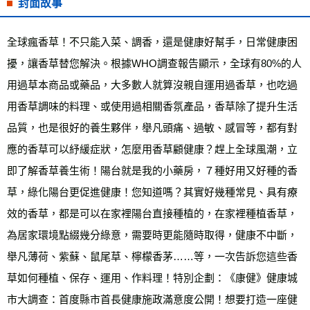
封面故事
全球瘋香草！不只能入菜、調香，還是健康好幫手，日常健康困
擾，讓香草替您解決。根據WHO調查報告顯示，全球有80%的人
用過草本商品或藥品，大多數人就算沒親自運用過香草，也吃過
用香草調味的料理、或使用過相關香氛產品，香草除了提升生活
品質，也是很好的養生夥伴，舉凡頭痛、過敏、感冒等，都有對
應的香草可以紓緩症狀，怎麼用香草顧健康？趕上全球風潮，立
即了解香草養生術！陽台就是我的小藥房，７種好用又好種的香
草，綠化陽台更促進健康！您知道嗎？其實好幾種常見、具有療
效的香草，都是可以在家裡陽台直接種植的，在家裡種植香草，
為居家環境點綴幾分綠意，需要時更能隨時取得，健康不中斷，
舉凡薄荷、紫蘇、鼠尾草、檸檬香茅……等，一次告訴您這些香
草如何種植、保存、運用、作料理！特別企劃：《康健》健康城
市大調查：首度縣市首長健康施政滿意度公開！想要打造一座健