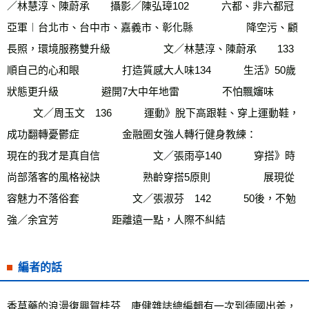
／林慧淳、陳蔚承　　攝影／陳弘璋102　        六都、非六都冠
亞軍︱台北市、台中市、嘉義市、彰化縣　      　　  降空污、顧
長照，環境服務雙升級　       　　 文／林慧淳、陳蔚承　　133        
順自己的心和眼   　　     打造質感大人味134　        生活》50歲
狀態更升級      　　  避開7大中年地雷      　　  不怕飄嬸味　      
　　  文／周玉文　136　        運動》脫下高跟鞋、穿上運動鞋，
成功翻轉憂鬱症       　　 金融圈女強人轉行健身教練：       　　 
現在的我才是真自信　       　　 文／張雨亭140　        穿搭》時
尚部落客的風格祕訣      　　  熟齡穿搭5原則　      　　  展現從
容魅力不落俗套　      　　  文／張淑芬　142　        50後，不勉
強／余宜芳　      　　  距離遠一點，人際不糾結
編者的話
香草藥的浪漫復興賀桂芬　康健雜誌總編輯有一次到德國出差，