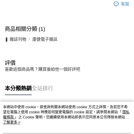
客服
商品相關分類 (1)
❚ 雜誌刊物
康健電子雜誌
評價
喜歡這個商品嗎？購買後給他一個好評吧
本分類熱銷
全站排行
本網站中使用 cookie，欲查詢有關本網站使用 cookie 方式之詳情，及若您不希
熱門標籤
望在電腦上使用 cookie 時應如何變更電腦的 cookie 設定，請參閱本網站「
隱私
權條款
」之 Cookie 聲明。您繼續使用本網站即表示您同意本公司得按本網站使
用條款之 Cookie 聲明使用 cookie。
了解更多 >