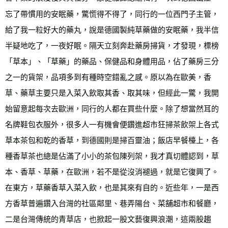
忘了帶慣用的安眠藥，驚慌得不得了，同行的一位西門子主管，
給了我一粒好大的藥丸，說是德國製純草藥做的安眠藥，我半信
半疑地吃了，一夜好眠。隔天立刻奔赴藥房掃貨，才發現，標榜
「草本」、「草藥」的藥品、保健品和身體用品，佔了藥房三分
之一的貨架，品項多到有種時空錯亂之感。原以為在歐美，香
草、藥草主要只是入菜入飲取其香、取其味，但經此一驚，我開
始留意起每次去歐洲，同行的人都在買些什麼。除了想當然耳的
名牌鞋包衣服外，很多人一有機會便鑽進超市狂掃茶飲架上各式
草本茶包和乾的香草，到德國則是掃百靈油；飯店早餐檯上，各
種香草茶也總是佔滿了小小的茶包陳列架，我才真切體認到，草
本、香草、草藥，在歐洲，若不是從沒消褪過，就是它復興了。
在東方，草藥香草入菜入飲，也是其來有自的。近些年，一是西
方香草普遍鑽入台灣的社區鄰里、巷弄陽台、菜舖超市和餐廳，
二是台灣傳統的青草店，也掀起一股文藝復興浪潮，這兩股趨