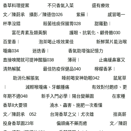
香草料理提案        　　不只香氣入菜　　        還有療效　　　        
文／陳蔚承　攝影／陳德信026　        紫蘇︱        　　感冒喝一
杯準沒錯　        　　殺菌祛痰保腸胃028　        甜羅勤︱        
　　富花青素及類黃酮　        　　護眼、抗氧化、顧骨骼030　        
百里香︱        　　泡茶喝止咳效果佳　        　　新鮮葉片能治喉
嚨痛034　        迷迭香︱　　        香氣助增強記憶力　        　　
直接嗅聞就可提神醒腦038　        薄荷︱        　　止痛緩鼻塞又
清熱解膩　        　　最佳防疫保健品040　        檸檬香茅︱       
　　 助消化解脹氣　      　　  睡前喝安神助眠042　        鼠尾草
︱       　　 減輕喉嚨痛、牙齦腫痛　       　　 有效對付皰疹、更
年期不適048　        新手入門必學︱陽台變藥園       　　 在家種
香草8大要領　       　　 澆水、蟲害、施肥一次看懂　       　　 
文／陳蔚承　052　        台灣香草之父︱尤次雄        　　 捨高薪
投身香草園23年　       　　 偏頭痛不藥而癒　        　　文／陳蔚