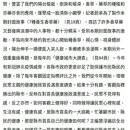
勢，豐富了我們的陽台植栽、廚房和餐桌，香草、藥草的種植和
亦藥亦食的應用，匯聚成一股清新小顯學，記者蔚承為了製作本
期封面故事〈7種養生香草藥〉（見18頁），尋訪了許多香草藥
文藝復興浪潮中的人事物，都十分精采。受到本期封面故事的激
勵，手指向來不綠的我也決心開始種香草，視心情、視身體狀
況，陽台伸手一摘便能入茶入飲，多療癒多浪漫啊。本期另外一
個重量級專題，是每年的「健康城市大調查」（見84頁）。今年
有新冠肺炎疫情威脅，各縣市政府更是卯足了勁保護市民縣民的
健康。除了每年客觀固定指標評比之外，我們從今年開始，增做
民眾主觀的健康施政首長滿意度調查，結果十分有趣，客觀指標
勝出的縣市，反映在對首長健康施政滿意度上，民眾不見得有
感，反之亦然。如何客觀上做得好，同時做得讓民眾心裡有感、
生活有感、健康有感，是縣市首長的一大挑戰。忙著顧市民、縣
民的健康，那麼縣市首長自己的健康如何呢？主編慧淳遍訪全台
各縣市後，加碼寫了一篇有趣的報導，看看哪幾位縣市首長上任