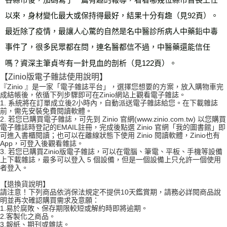
以來，身材變化最大或保持得最好，結果十分有趣（見92頁）。
最近除了疫情，最讓人心驚的自然是名中醫診所病人中藥鉛中毒
事件了，很多民眾都在問，連名醫都信不過，中醫藥還能信任
嗎？資深主筆貞岑有一針見血的剖析（見122頁）。
【Zinio版電子雜誌使用說明】
『Zinio 』是一家「電子雜誌平台」，選擇您想要的方案，放入購物車完
成結帳後，依循下列步驟即可在Zinio網站上觀看電子雜誌。
1. 系統將在訂單成立後2小時內，自動派送電子雜誌給您。在下載雜誌
前，需先安裝免費閱讀軟體。
2. 若您已購買電子雜誌，可先到 Zinio 官網(www.zinio.com.tw) 以您購買
電子雜誌時登記的EMAIL註冊，完成後點選 Zinio 官網「我的圖書館」即
可進入書櫃閱讀；也可以在離線狀態下使用 Zinio 閱讀軟體，Zinio也有
App，可登入後觀看雜誌。
3. 若您已購買Zinio版電子雜誌，可以在電腦、筆電、平板、手機等設備
上下載雜誌，最多可以登入 5 個設備，但是一個設備上只允許一個使用
者登入。
【退換貨說明】
請注意！下列商品依消保法規定不提供10天鑑賞期，請務必詳閱商品說
明並再次確認購買需求及意願：
1.易於腐敗、保存期限較短或解約時即將逾期。
2.客製化之商品。
3.報紙、期刊或雜誌。