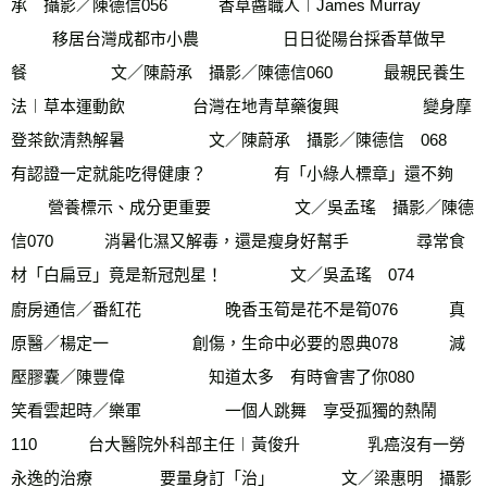
承　攝影／陳德信056　        香草醬職人︱James Murray       
　　  移居台灣成都市小農　      　　  日日從陽台採香草做早
餐　       　　 文／陳蔚承　攝影／陳德信060　        最親民養生
法︱草本運動飲       　　 台灣在地青草藥復興　       　　 變身摩
登茶飲清熱解暑　       　　 文／陳蔚承　攝影／陳德信　068　        
有認證一定就能吃得健康？       　　 有「小綠人標章」還不夠　       
　　 營養標示、成分更重要　       　　 文／吳孟瑤　攝影／陳德
信070　        消暑化濕又解毒，還是瘦身好幫手       　　 尋常食
材「白扁豆」竟是新冠剋星！        　　文／吳孟瑤　074　        
廚房通信／番紅花　       　　 晚香玉筍是花不是筍076　        真
原醫／楊定一　        　　創傷，生命中必要的恩典078　        減
壓膠囊／陳豐偉　       　　 知道太多　有時會害了你080　        
笑看雲起時／樂軍　       　　 一個人跳舞　享受孤獨的熱鬧
110　        台大醫院外科部主任︱黃俊升       　　 乳癌沒有一勞
永逸的治療      　　  要量身訂「治」       　　 文／梁惠明　攝影