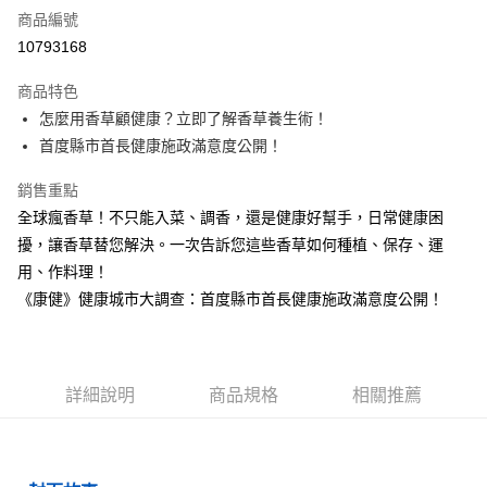
商品編號
LINE Pay
10793168
Apple Pay
商品特色
街口支付
怎麼用香草顧健康？立即了解香草養生術！
首度縣市首長健康施政滿意度公開！
悠遊付
銷售重點
ATM付款
全球瘋香草！不只能入菜、調香，還是健康好幫手，日常健康困
擾，讓香草替您解決。一次告訴您這些香草如何種植、保存、運
運送方式
用、作料理！
數位商品免運
《康健》健康城市大調查：首度縣市首長健康施政滿意度公開！
免運費
數位商品離島免運
免運費
詳細說明
商品規格
相關推薦
數位商品海外免運
查看運費