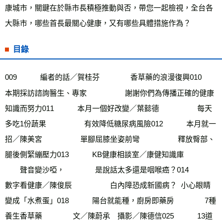
康城市，關鍵在於縣市長積極推動與否，帶您一起檢視，全台各
大縣市，哪些首長最關心健康，又有哪些具體措施作為？
目錄
009　        編者的話／賀桂芬　　        香草藥的浪漫復興010　        
本期採訪諮詢醫生、專家　        　　謝謝你們為傳播正確的健康
知識而努力011　        本月一個好改變／葉懿德　　　        每天
多吃1份蔬果　        　　有效降低糖尿病風險012　        本月就一
招／陳美宮　        　　單腳屈膝坐姿前彎　        　　釋放臀部、
腿後側緊繃壓力013　        KB健康相談室／康健知識庫　        
　　聲音變沙啞，        　　是說話太多還是咽喉癌？014　        
數字看健康／陳俊辰　        　　白內障恐成新國病？  小心眼睛
變成「水煮蛋」018　        陽台就能種，廚房即藥房　　        7種
養生香草藥        　　文／陳蔚承　攝影／陳德信025　        13道