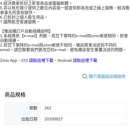
4.經消費者拆封之影音商品或電腦軟體。
5.非以有形媒介提供之數位內容或一經提供即為完成之線上服務，經消費
者事先同意始提供。
6.已拆封之個人衛生用品。
7.國際航空客運服務。
【雜誌續訂戶自動接續說明】
1.系統將依【e-mail】判斷，若您下單時的e-mail與zinio帳號相同，即會
自動接續。
2.若您下單時的e-mail與zinio帳號不相同，雜誌將會派送到不同的
email，請您聯繫我們更改您的e-mail，避免雜誌發生重覆派送的問題。
Zinio App，iOS
請點這裡下載
、Android
請點這裡下載
顯示電腦版詳細說明
商品規格
期數
262
出版日期
20200827