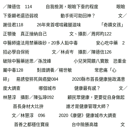
／陳德信　114　        自我檢測，眼瞼下垂的程度      　　  眼瞼
下垂顯老還恐弱視　       　　 動手術可助回神？　       　　 文／
謝佳君118　        26年來首嚐啃雞腿滋味       　　 「奇蹟女孩」
正顎後　真正接納自己　        　　文、攝影／周邦昀122　        
中醫師違法用禁藥硃砂，20多人鉛中毒      　　  安心吃中藥　2
招必學自保術　      　　  文／林貞岑　攝影／陳德信126　        
破除中醫藥迷思／孫茂峰　      　　  小兒哭鬧餵八寶散　恐重金
屬中毒128　        對證調養／楊世敏　       　　 常悲痛「心
碎」　易誘發猝死與癌變084　        2020縣市首長健康施政滿意
度大調查       　　 哪個城市       　　 健康最有感？       　　 文／
林慧淳　攝影／陳弘璋092　        顧民眾健康，更要從自身做起       
　　 首長身材大比拚　       　　 誰才是健康管理大師？　        
　　文／林慧淳　096　        2020《康健》健康城市大調查      
　　  首善之都穩住寶座　      　　  台中險勝高雄　      　　  文