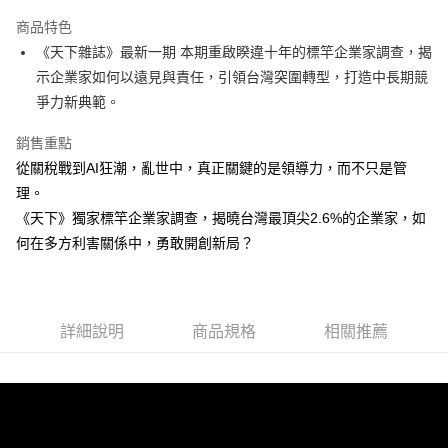
Apple Pay
商品特色
街口支付
《天下雜誌》最新一期 本期重啟睽違十年的標竿企業家調查，揭
示企業家如何以遠見與責任，引領台灣突圍轉型，打造中長期競
悠遊付
爭力新典範。
ATM付款
銷售重點
從關稅戰到AI狂潮，亂世中，真正關鍵的是領導力，而不只是管
運送方式
理。
付款後全家取貨
《天下》獨家標竿企業家調查，揭曉台灣最頂尖2.6%的企業家，如
每筆NT$50，滿NT$499(含以上)免運費
何在多方利害關係中，勇敢開創新局？
付款後7-11取貨
每筆NT$60，滿NT$799(含以上)免運費
宅配
詳細說明
商品規格
相關推薦
每筆NT$70，滿NT$799(含以上)免運費
訂閱免運/現場取貨免運
免運費