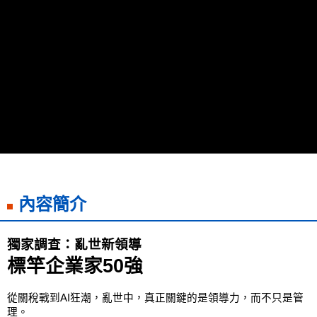
離島宅配
每筆NT$200，滿NT$99,999(含以上)免運費
海外叢書運費
查看運費
雜誌海外運費
查看運費
數位商品海外免運
查看運費
內容簡介
獨家調查：亂世新領導
標竿企業家50強
從關稅戰到AI狂潮，亂世中，真正關鍵的是領導力，
而不只是管
理。