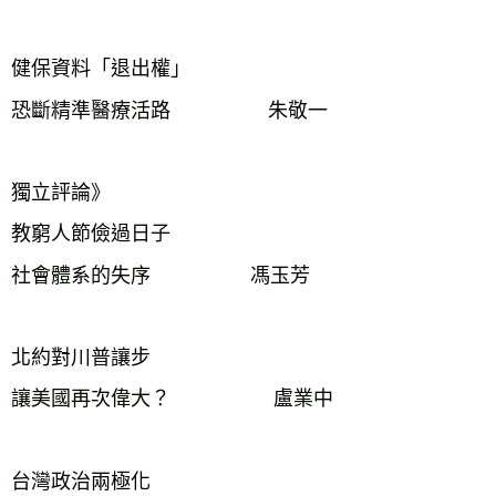
健保資料「退出權」
恐斷精準醫療活路 朱敬一
獨立評論》
教窮人節儉過日子
社會體系的失序 馮玉芳
北約對川普讓步
讓美國再次偉大？ 盧業中
台灣政治兩極化