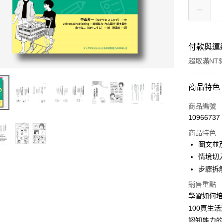
付款與運
超取滿NT$
付款方式
商品特色
信用卡一
商品編號
10966737
超商取貨
商品特色
LINE Pay
圖文並
情境切
Apple Pay
步驟拆
街口支付
銷售重點
學習如何
悠遊付
100頁生
ATM付款
認知能力