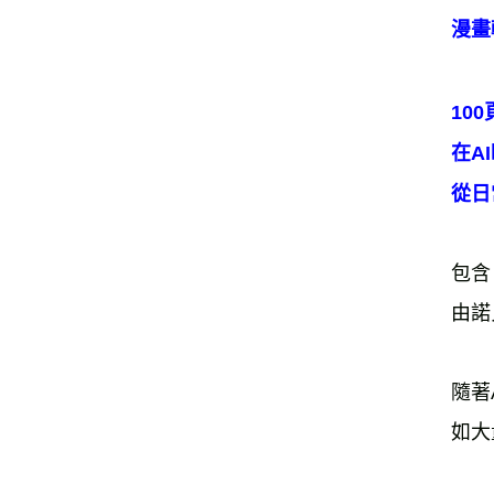
漫畫
10
在A
從日
包含
由諾
隨著
如大