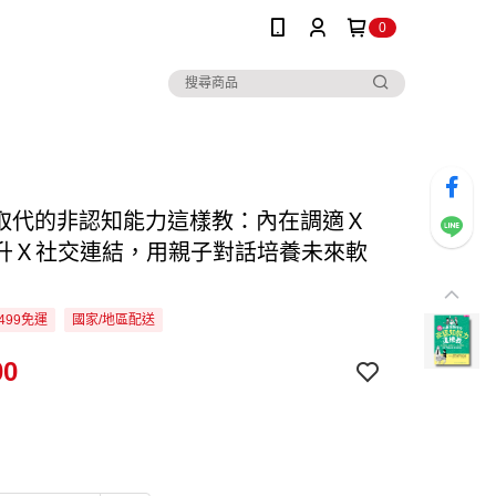
0
法取代的非認知能力這樣教：內在調適Ｘ
升Ｘ社交連結，用親子對話培養未來軟
499免運
國家/地區配送
00