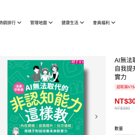
熱銷排行
管理地圖
健康生活
會員福利
AI無
自我提
實力
超取滿NT$
NT$3
NT$380
數量