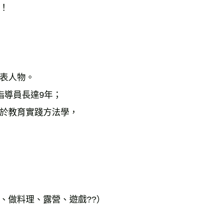
！
表人物。
指導員長達9年；
於教育實踐方法學，
、做料理、露營、遊戲??）