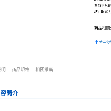
看似平凡
結」軟實
運送方式
全家取貨
商品相關分
每筆NT$5
付款後全
└童書教育
分享
每筆NT$5
❚ 紙本書
7-11取貨
最新出版
每筆NT$6
說明
商品規格
相關推薦
付款後7-1
每筆NT$6
宅配
內容簡介
每筆NT$7
離島宅配
每筆NT$2