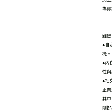
加上
為你
雖然
●自
機。
●內
性與
●社
正向
其中
剛好