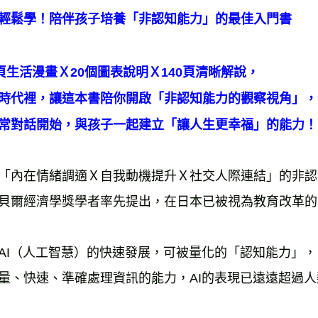
海外叢書
輕鬆學！陪伴孩子培養「非認知能力」的最佳入門書
0頁生活漫畫Ｘ20個圖表說明Ｘ140頁清晰解說，
I時代裡，讓這本書陪你開啟「非認知能力的觀察視角」，
常對話開始，與孩子一起建立「讓人生更幸福」的能力！
「內在情緒調適Ｘ自我動機提升Ｘ社交人際連結」的非認
貝爾經濟學獎學者率先提出，在日本已被視為教育改革的
AI（人工智慧）的快速發展，可被量化的「認知能力」，
量、快速、準確處理資訊的能力，AI的表現已遠遠超過人