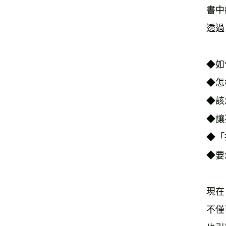
書中
透過
◆如
◆怎
◆該
◆讓
◆「
◆要
現在
不僅