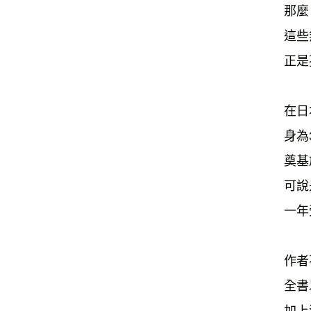
那麼
這些
正是
在日
身為
奠基
可說
一年
作者
全書