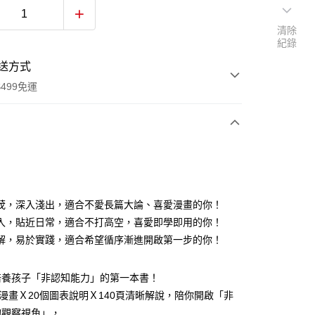
清除
紀錄
送方式
499免運
次付款
付款
茂，深入淺出，適合不愛長篇大論、喜愛漫畫的你！
入，貼近日常，適合不打高空，喜愛即學即用的你！
解，易於實踐，適合希望循序漸進開啟第一步的你！
培養孩子「非認知能力」的第一本書！
活漫畫Ｘ20個圖表說明Ｘ140頁清晰解說，陪你開啟「非
的觀察視角」，