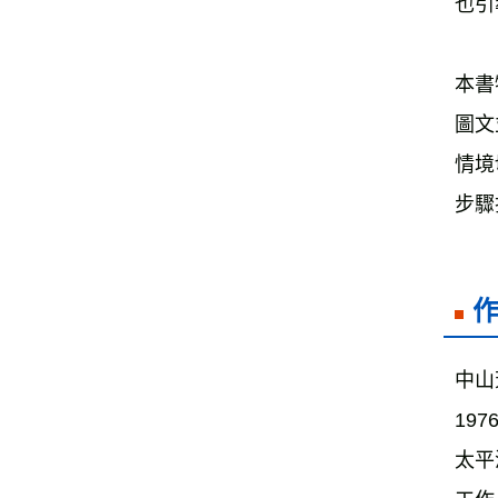
也引
本書
圖文
情境
步驟
中山
19
太平