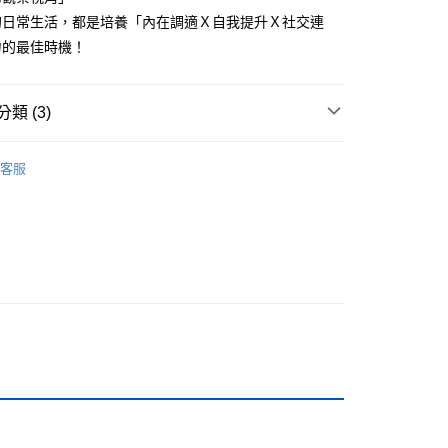
的日常生活，都是培養「內在調適Ｘ自我提升Ｘ社交連
力的最佳時機！
付款
類 (3)
0，滿NT$499(含以上)免運費
家取貨
教養/教育
客服
0，滿NT$499(含以上)免運費
籍
付款
0，滿NT$799(含以上)免運費
1取貨
0，滿NT$799(含以上)免運費
0，滿NT$799(含以上)免運費
00，滿NT$99,999(含以上)免運費