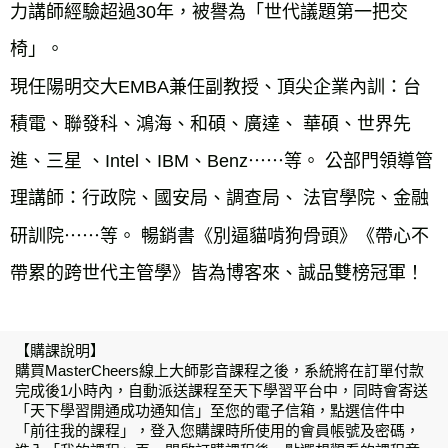
力講師經驗超過30年，被譽為「世代議題第一把交
椅」。
現任陽明交大EMBA兼任副教授、頂尖企業內訓：台
積電、聯發科、鴻海、和碩、廣達、 華碩、世界先
進、三星 、Intel、IBM、Benz⋯⋯等。 公部門領導管
理講師：行政院、國安局、調查局、 法官學院、金融
研訓院⋯⋯等。 暢銷書《別逼貓啃狗骨頭》《帶心不
【購課說明】
購買MasterCheers線上大師影音課程之後，系統將在訂單付款
完成後1小時內，自動派送課程至天下學習平台中，同時會寄送
「天下學習開通成功通知信」至您的電子信箱，點選信件中
「前往我的課程」，登入您購課時所使用的會員帳號及密碼，