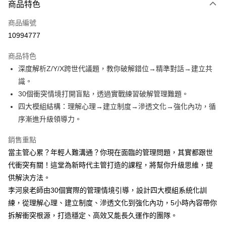
商品特色
信用卡一次付款
商品編號
LINE Pay
10994777
Apple Pay
商品特色
街口支付
深度解析Z/Y/X跨世代議題，教你破解錯位→精準對話→建立共
識。
悠遊付
30個衝突情境打開盲點，透過實戰練習破解管理難題。
四大模組結構：理解心理→建立制度→滲透文化→強化內功，循
運送方式
序漸進升級領導力。
宅配
每筆NT$70，滿NT$799(含以上)免運費
銷售重點
當主管心累？年輕人難溝通？你現在面臨的管理問題，其實都跟世
數位商品免運
代衝突有關！這堂為新時代主管打造的課程，將幫你升級思維，提
免運費
供解決方法。
李河泉老師由30個實際的管理情境引導，設計四大模組系統化訓
數位商品離島免運
練，從理解心理、建立制度、滲透文化到強化內功，5小時內容帶你
免運費
拆解衝突根源，打造穩定、高效又能長久運作的團隊。
數位商品海外免運
查看運費