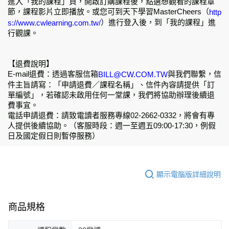
進入「我的課程」頁，開啟訂購課程後，點選想觀看的課程章
節，課程影片立即播放。或您可到天下學習MasterCheers（
http
）進行登入後，到「我的課程」進
s://www.cwlearning.com.tw/
行觀課。
【退費說明】
E-mail退費：透過客服信箱
與我們聯繫，信
BILL@CW.COM.TW
件主旨請寫：「申請退費／課程名稱」、信件內容請提供「訂
單編號」，若確認未啟用任何一堂課，我們將協助辦理後續退
費事宜。
電話申請退費：請致電讀者服務專線02-2662-0332，將會有專
人提供後續協助。（客服時段：週一至週五09:00-17:30，例假
日及國定假日則暫停服務）
顯示電腦版詳細說明
商品規格