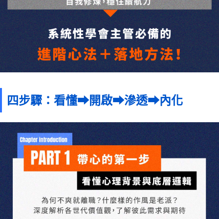
四步驟：看懂⮕開啟⮕滲透⮕內化