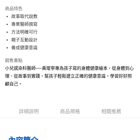
LINE Pay
商品特色
Apple Pay
故事取代說教
專業醫師撰寫
街口支付
方法明確可行
悠遊付
親子互動設計
養成健康意識
ATM付款
銷售重點
運送方式
小兒感染科醫師──黃瑽寧專為孩子寫的身體健康繪本，從身體到心
全家取貨付款
理、從故事到實踐，幫孩子輕鬆建立正確的健康意識，學習好好照
每筆NT$50，滿NT$499(含以上)免運費
顧自己。
付款後全家取貨
每筆NT$50，滿NT$499(含以上)免運費
詳細說明
商品規格
相關推薦
7-11取貨付款
每筆NT$60，滿NT$799(含以上)免運費
付款後7-11取貨