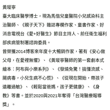
黃瑽寧
臺大臨床醫學博士，現為馬偕兒童醫院小兒感染科主
治醫師、《親子天下》雜誌專欄作家、童書作家、好
消息電視台《愛+好醫生》節目主持人、前任衛生福利
部疾病管制署諮詢委員。
曾榮獲2014博客來年度十大暢銷作家，著有《安心做
父母，在愛裡無懼》、《黃瑽寧醫師的第一套劇本式
繪本：阿布與小樂系列》、《發燒免驚！搞懂流感、
腸病毒，小兒生病不心慌》、《從現在開始，帶孩子
遠離過敏》、《輕鬆當爸媽，孩子更健康》、《身
教》等書。並於2020與2021年奪得「台灣醫療報導
獎」。