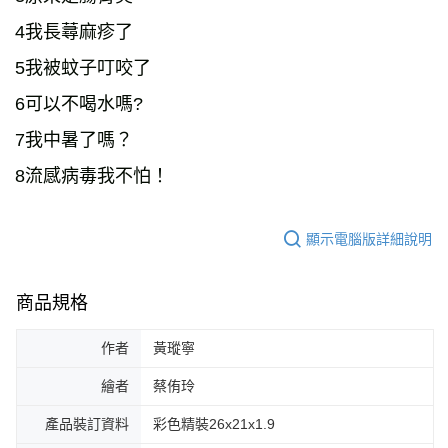
 4我長蕁麻疹了
 5我被蚊子叮咬了
 6可以不喝水嗎?
 7我中暑了嗎？
 8流感病毒我不怕！
顯示電腦版詳細說明
商品規格
作者
黃瑽寧
繪者
蔡侑玲
產品裝訂資料
彩色精裝26x21x1.9