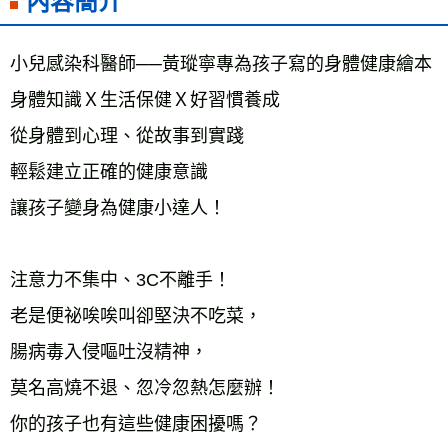
內容簡介
每筆NT$60，滿NT$799(含以上)免運費
宅配
小兒感染科醫師──黃瑽寧專為孩子寫的身體健康繪本
每筆NT$70，滿NT$799(含以上)免運費
身體知識Ｘ生活保健Ｘ好習慣養成
離島宅配
從身體到心理、從故事到實踐
每筆NT$200，滿NT$99,999(含以上)免運費
輕鬆建立正確的健康意識
海外叢書運費
查看運費
讓孩子變身為健康小達人！
注意力不集中、3C不離手！
老是便祕唉唉叫卻堅決不吃菜，
腸病毒入侵嘔吐沒精神，
莫名高燒不退、忽冷忽熱怎麼辦！
你的孩子也有這些健康困擾嗎？