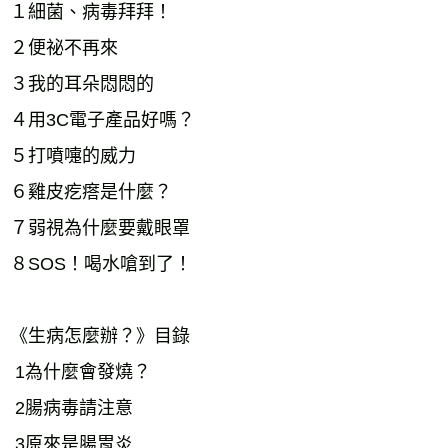
１細菌、病毒拜拜！
２便祕不再來
３我的耳朵悶悶的
４用3C電子產品好嗎？
５打噴嚏的威力
６雞皮疙瘩是什麼？
７弱視為什麼要戴眼罩
８SOS！喝水嗆到了！
《生病怎麼辦？》目錄
 1為什麼會發燒？
 2腸病毒請注意
 3原來是腸胃炎