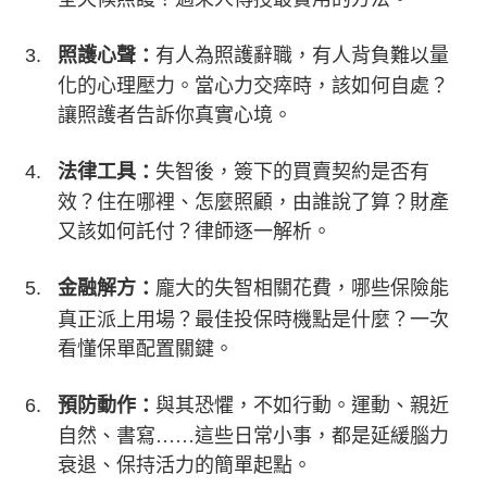
照護心聲
有人為照護辭職，有人背負難以量
：
化的心理壓力。當心力交瘁時，該如何自處？
讓照護者告訴你真實心境。
法律工具
失智後，簽下的買賣契約是否有
：
效？住在哪裡、怎麼照顧，由誰說了算？財產
又該如何託付？律師逐一解析。
金融解方
龐大的失智相關花費，哪些保險能
：
真正派上用場？最佳投保時機點是什麼？一次
看懂保單配置關鍵。
預防動作
與其恐懼，不如行動。運動、親近
：
自然、書寫……這些日常小事，都是延緩腦力
衰退、保持活力的簡單起點。