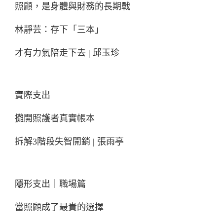
照顧，是身體與財務的長期戰
林靜芸：存下「三本」
才有力氣陪走下去 | 邱玉珍
實際支出
攤開照護者真實帳本
拆解3階段失智開銷 | 張雨亭
隱形支出｜職場篇
當照顧成了最貴的選擇