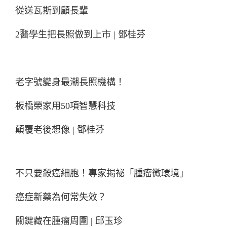
從送瓦斯到顧長輩
2醫學生把長照做到上市 | 鄧桂芬
老字號變身最潮長照機構！
板橋榮家用50項智慧科技
顛覆老後想像 | 鄧桂芬
不只要殺癌細胞！專家揭祕「腫瘤微環境」
癌症新藥為何常失效？
關鍵藏在腫瘤周圍 | 邱玉珍