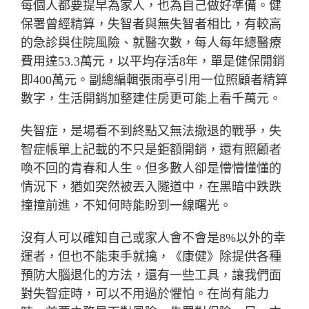
每個人都要提早為家人，也為自己做好準備。健
保署曾經精算，失智者與無失智者相比，有較高
的急診與住院風險、就醫次數，每人每年總醫療
費用達53.3萬元，以平均存活8年，單是健保開銷
即400萬元。副總編輯張雨亭引用一位照顧者精算
數字，生活開銷加整建住房更可能上看千萬元。
失智症，是場看不到終點又無法撤退的戰爭，失
智症帳單上記載的不只是鉅額開銷，還有照顧者
喚不回的青春和人生。但多數人卻是懵懵懂懂的
情況下，猶如突然被丟入隧道中，在黑暗中跌跌
撞撞前進，不知何時能盼到一線曙光。
沒有人可以確知自己或家人會不會是8%以外的幸
運者，但也不能束手就擒，《康健》除提供各種
預防大腦退化的方法，還有一些工具，讓我們面
對失智症時，可以不用過於懼怕。在尚有能力