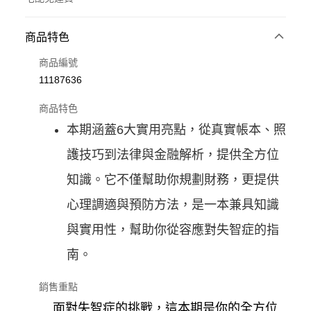
付款方式
商品特色
信用卡一次付款
商品編號
11187636
LINE Pay
商品特色
Apple Pay
本期涵蓋6大實用亮點，從真實帳本、照
街口支付
護技巧到法律與金融解析，提供全方位
知識。它不僅幫助你規劃財務，更提供
悠遊付
心理調適與預防方法，是一本兼具知識
ATM付款
與實用性，幫助你從容應對失智症的指
運送方式
南。
數位商品免運
銷售重點
免運費
面對失智症的挑戰，這本期是你的全方位