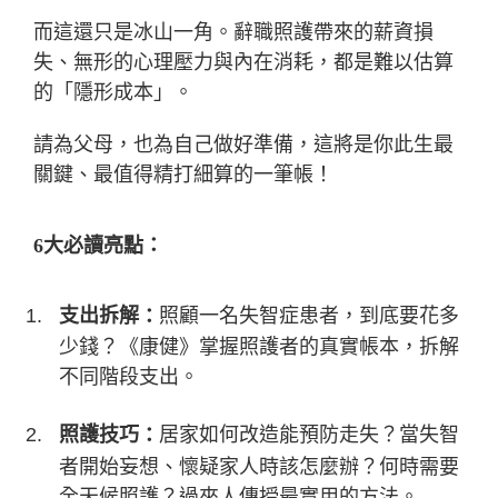
而這還只是冰山一角。辭職照護帶來的薪資損
失、無形的心理壓力與內在消耗，都是難以估算
的「隱形成本」。
請為父母，也為自己做好準備，這將是你此生最
關鍵、最值得精打細算的一筆帳！
6大必讀亮點：
支出拆解
照顧一名失智症患者，到底要花多
：
少錢？《康健》掌握照護者的真實帳本，拆解
不同階段支出。
照護技巧
居家如何改造能預防走失？當失智
：
者開始妄想、懷疑家人時該怎麼辦？何時需要
全天候照護？過來人傳授最實用的方法。