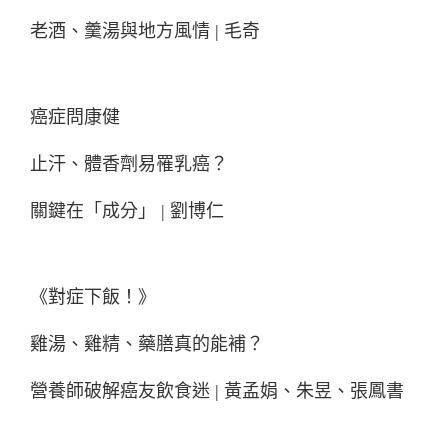
老酒、羹湯與地方風情 | 毛奇
癌症問康健
止汗、體香劑易罹乳癌？
關鍵在「成分」 | 劉博仁
《對症下飯！》
雞湯、雞精、藥膳真的能補？
營養師破解癌友飲食迷 | 黃孟娟、朱昱、張鳳書