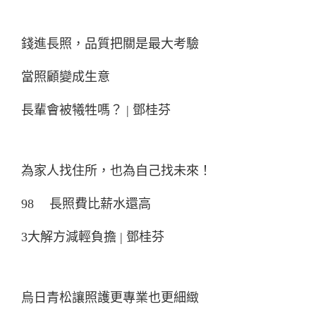
錢進長照，品質把關是最大考驗
當照顧變成生意
長輩會被犧牲嗎？ | 鄧桂芬
為家人找住所，也為自己找未來！
98
長照費比薪水還高
3大解方減輕負擔 | 鄧桂芬
烏日青松讓照護更專業也更細緻