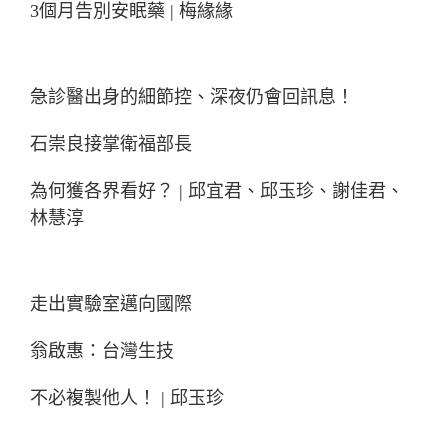
3個月告別安眠藥 | 梅緣緣
急診醫出身的細節控、深夜仍會回訊息！
石崇良接掌衛福部長
為何獲各界看好？ | 邱宜君、邱玉珍、謝佳君、
林慧淳
走出實驗室邁向國際
翁啟惠：台灣生技
不必複製他人！ | 邱玉珍