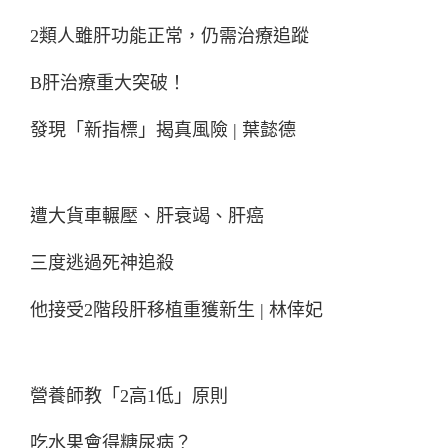
2類人雖肝功能正常，仍需治療追蹤
B肝治療重大突破！
發現「新指標」揭真風險 | 葉懿德
遭大貨車輾壓、肝衰竭、肝癌
三度逃過死神追殺
他接受2階段肝移植重獲新生 | 林倖妃
營養師教「2高1低」原則
吃水果會得糖尿病？