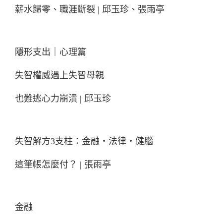
薪水歸零、職涯斷裂 | 邱玉珍、張雨亭
隱形支出｜心理篇
失智權威遇上失智母親
也難逃心力崩潰 | 邱玉珍
失智解方3支柱：金融‧法律‧健腦
這筆帳怎麼付？ | 張雨亭
金融