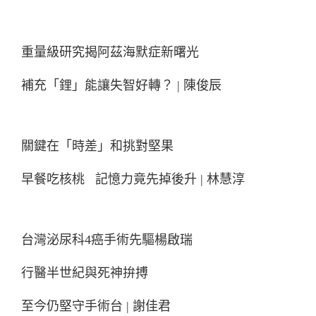
重量級研究揭阿茲海默症新曙光
補充「鋰」能讓失智好轉？ | 陳俊辰
關鍵在「時差」和挑對堅果
早餐吃核桃 記憶力竟先掉後升 | 林慧淳
台灣泌尿科4癌手術先驅楊啟瑞
行醫半世紀與死神拚搏
至今仍堅守手術台 | 謝佳君