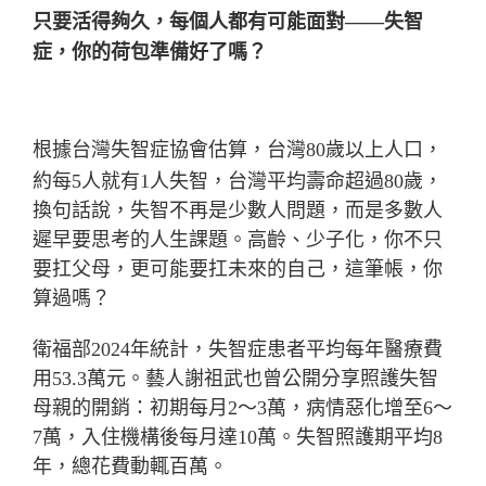
只要活得夠久，每個人都有可能面對——失智
症，你的荷包準備好了嗎？
根據
台灣失智症協會估算，台灣80歲以上人口，
約每5人就有1人失智，台灣平均壽命超過80歲，
換句話說，失智不再是少數人問題，而是多數人
遲早要思考的人生課題。高齡、少子化，你不只
要扛父母，更可能要扛未來的自己，這筆帳，你
算過嗎？
衛福部2024年統計，失智症患者平均每年醫療費
用53.3萬元。藝人謝祖武也曾公開分享照護失智
母親的開銷：初期每月2～3萬，病情惡化增至6～
7萬，入住機構後每月達10萬。失智照護期平均8
年，總花費動輒百萬。