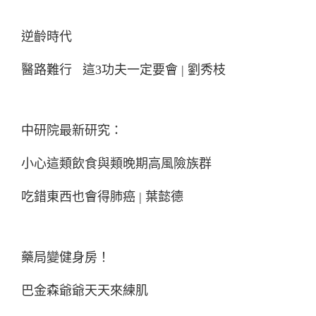
逆齡時代
醫路難行 這3功夫一定要會 | 劉秀枝
中研院最新研究：
小心這類飲食與類晚期高風險族群
吃錯東西也會得肺癌 | 葉懿德
藥局變健身房！
巴金森爺爺天天來練肌