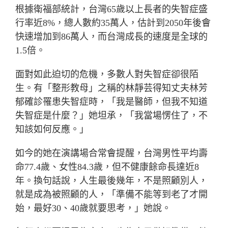
根據衛福部統計，台灣65歲以上長者的失智症盛
行率近8%，總人數約35萬人，估計到2050年後會
快速增加到86萬人，而台灣成長的速度是全球的
1.5倍。
面對如此迫切的危機，多數人對失智症卻很陌
生。有「整形教母」之稱的林靜芸得知丈夫林芳
郁確診罹患失智症時，「我是醫師，但我不知道
失智症是什麼？」她坦承，「我當場愣住了，不
知該如何反應。」
如今的她在演講場合常會提醒，台灣男性平均壽
命77.4歲、女性84.3歲，但不健康餘命長達近8
年。換句話說，人生最後幾年，不是照顧別人，
就是成為被照顧的人，「準備不能等到老了才開
始，最好30、40歲就要思考，」她說。