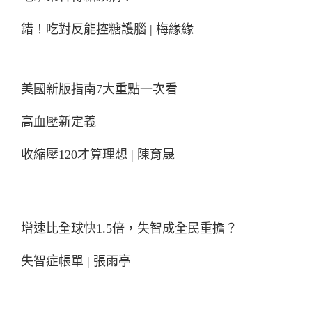
錯！吃對反能控糖護腦 | 梅緣緣
美國新版指南7大重點一次看
高血壓新定義
收縮壓120才算理想 | 陳育晟
增速比全球快1.5倍，失智成全民重擔？
失智症帳單 | 張雨亭