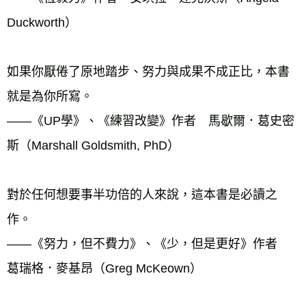
Duckworth）
如果你厭倦了原地踏步、努力與成果不成正比，本書
就是為你所寫。
——《UP學》、《練習改變》作者　馬歇爾．葛史密
斯（Marshall Goldsmith, PhD）
對於任何想要事半功倍的人來說，這本書是必讀之
作。
——《努力，但不費力》、《少，但是更好》作者　
葛瑞格．麥基昂（Greg McKeown）