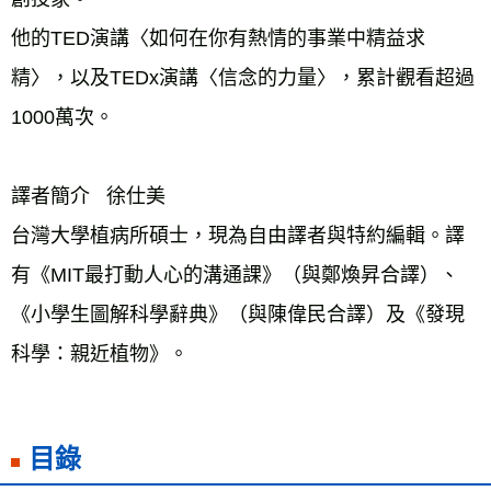
他的TED演講〈如何在你有熱情的事業中精益求
精〉，以及TEDx演講〈信念的力量〉，累計觀看超過
1000萬次。
譯者簡介   徐仕美
台灣大學植病所碩士，現為自由譯者與特約編輯。譯
有《MIT最打動人心的溝通課》（與鄭煥昇合譯）、
《小學生圖解科學辭典》（與陳偉民合譯）及《發現
科學：親近植物》。
目錄