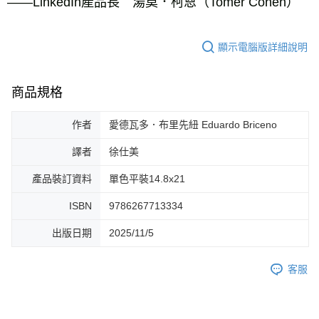
——LinkedIn產品長　湯莫．柯恩（Tomer Cohen）
顯示電腦版詳細說明
商品規格
作者
愛德瓦多．布里先紐 Eduardo Briceno
譯者
徐仕美
產品裝訂資料
單色平裝14.8x21
ISBN
9786267713334
出版日期
2025/11/5
客服