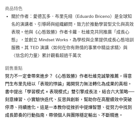
Apple Pay
商品特色
街口支付
關於作者：愛德瓦多．布里先紐（Eduardo Briceno）是全球知
名的演講者、引導師與組織顧問，致力於推動學習型文化與高效
悠遊付
表現。他與《心態致勝》作者卡蘿．杜維克共同推廣「成長心
ATM付款
態」，並創立 Mindset Works，為學校與企業提供成長心態培訓
服務。其 TED 演講〈如何在你有熱情的事業中精益求精〉與
運送方式
〈信念的力量〉累計觀看超過千萬次
宅配
銷售重點
每筆NT$70，滿NT$799(含以上)免運費
努力不一定會帶來進步？《心態致勝》作者杜維克誠摯推薦，得意
離島宅配
門生布里先紐以「表現的悖論」揭開努力無法轉化為成果的真相。
書中提出「學習模式 × 表現模式」雙引擎成長法，結合六大策略──
每筆NT$200，滿NT$99,999(含以上)免運費
刻意練習、小實驗快迭代、反思與創新，幫助你在高壓績效中突破
海外叢書運費
查看運費
停滯、持續進化。這是一本教你從挫折中提煉智慧、從努力中找到
成長節奏的行動指南，帶領個人與團隊穩定輸出、不斷精進。