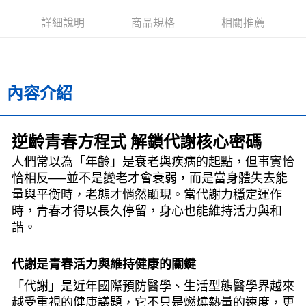
每筆NT$60，滿NT$799(含以上)免運費
詳細說明
商品規格
相關推薦
宅配
每筆NT$70，滿NT$799(含以上)免運費
離島宅配
內容介紹
每筆NT$200，滿NT$99,999(含以上)免運費
海外叢書運費
查看運費
逆齡青春方程式 解鎖代謝核心密碼
雜誌海外運費
查看運費
人們常以為「年齡」是衰老與疾病的起點，但事實恰
數位商品海外免運
查看運費
恰相反──並不是變老才會衰弱，而是當身體失去能
量與平衡時，老態才悄然顯現。當代謝力穩定運作
時，青春才得以長久停留，身心也能維持活力與和
諧。
代謝是青春活力與維持健康的關鍵
「代謝」是近年國際預防醫學、生活型態醫學界越來
越受重視的健康議題，它不只是燃燒熱量的速度，更