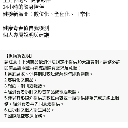
全方位的AI 健康夥伴 
24小時的隨身陪伴 
健檢新藍圖：數位化、全程化、日常化
健康青春值自我檢測 
個人專屬說明與建議
【退換貨說明】
請注意！下列商品依消保法規定不提供10天鑑賞期，請務必詳
閱商品說明並再次確認購買需求及意願：
1.易於腐敗、保存期限較短或解約時即將逾期。
2.客製化之商品。
3.報紙、期刊或雜誌。
4.經消費者拆封之影音商品或電腦軟體。
5.非以有形媒介提供之數位內容或一經提供即為完成之線上服
務，經消費者事先同意始提供。
6.已拆封之個人衛生用品。
7.國際航空客運服務。