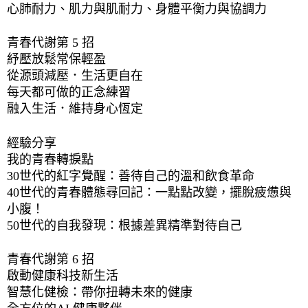
心肺耐力、肌力與肌耐力、身體平衡力與協調力 
青春代謝第 5 招 
紓壓放鬆常保輕盈 
從源頭減壓．生活更自在 
每天都可做的正念練習 
融入生活．維持身心恆定 
經驗分享 
我的青春轉捩點 
30世代的紅字覺醒：善待自己的溫和飲食革命 
40世代的青春體態尋回記：一點點改變，擺脫疲憊與
小腹！ 
50世代的自我發現：根據差異精準對待自己 
青春代謝第 6 招 
啟動健康科技新生活 
智慧化健檢：帶你扭轉未來的健康 