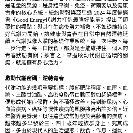
是能量的泉源，是身體平衡、免疫、荷爾蒙以及健康
壽命的核心系統。紐約時報與亞馬遜 2024 年度暢銷
書《Good Energy代謝力打造最強好能量》提出了顛
覆性的觀點：與其在生病後努力補救，不如從維持良
好代謝力開始，讓健康與青春在日常中自然運轉延
續。代謝就像人體的基礎作業系統，每一次呼吸、每
一步行走、每一口飲食，都與是否能維持住一個人的
青春狀態有關；換言之，掌握啟動代謝正循環的關
鍵，就能擁有身心活力。
啟動代謝密碼．逆轉青春
代謝功能的幾項重要指標：腹部肥胖程度、血壓、血
糖、三酸甘油酯、高密度脂蛋白膽固醇如超過標準，
便形成代謝症候群，若不積極改善，得到糖尿病、心
血管疾病、癌症等慢性疾病的風險將高出許多倍。近
年醫界更發現，以往這些較常好發於高齡者的疾病，
越來越多早發於三、四十歲年輕族群身上，究其成
因，多由於現代人的生活型態：飲食、作息、運動、