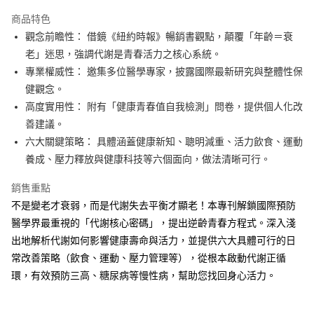
LINE Pay
商品特色
Apple Pay
觀念前瞻性： 借鏡《紐約時報》暢銷書觀點，顛覆「年齡＝衰
老」迷思，強調代謝是青春活力之核心系統。
街口支付
專業權威性： 邀集多位醫學專家，披露國際最新研究與整體性保
悠遊付
健觀念。
高度實用性： 附有「健康青春值自我檢測」問卷，提供個人化改
ATM付款
善建議。
六大關鍵策略： 具體涵蓋健康新知、聰明減重、活力飲食、運動
運送方式
養成、壓力釋放與健康科技等六個面向，做法清晰可行。
全家取貨付款
每筆NT$50，滿NT$499(含以上)免運費
銷售重點
不是變老才衰弱，而是代謝失去平衡才顯老！本專刊解鎖國際預防
付款後全家取貨
醫學界最重視的「代謝核心密碼」，提出逆齡青春方程式。深入淺
每筆NT$50，滿NT$499(含以上)免運費
出地解析代謝如何影響健康壽命與活力，並提供六大具體可行的日
7-11取貨付款
常改善策略（飲食、運動、壓力管理等），從根本啟動代謝正循
環，有效預防三高、糖尿病等慢性病，幫助您找回身心活力。
每筆NT$60，滿NT$799(含以上)免運費
付款後7-11取貨