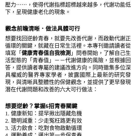
壓力⋯⋯，使得代謝指標超標越來越多，代謝功能低
下，呈現健康老化的現象。
觀念前瞻清晰．做法具體可行
想要找回逆齡青春，就要先改善代謝，而啟動代謝正
循環的關鍵，就藏在日常生活裡。本專刊邀請讀者從
填寫「
健康青春值自我檢測
」問卷開始，了解自己生
活型態的「青春值」－－代謝健康的風險，並根據回
答，提供讀者專屬的建議改進方向。同時邀集多位深
具權威的醫界專家學者，披露國際上最新的研究發
現，與清晰具整體性的保健觀念，並提供了更早發現
潛在代謝問題和改善的六大可行做法：
想要逆齡？掌握6招青春關鍵
1. 健康新知：提早揪出隱藏危機
2. 聰明減重：少走冤枉路更有效
3. 活力飲食：吃對食物啟動循環
4. 運動養成：邁出第一步保青春