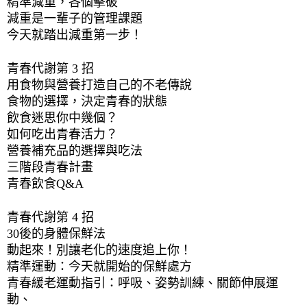
精準減重，各個擊破 
減重是一輩子的管理課題 
今天就踏出減重第一步！ 
青春代謝第 3 招 
用食物與營養打造自己的不老傳說 
食物的選擇，決定青春的狀態 
飲食迷思你中幾個？ 
如何吃出青春活力？ 
營養補充品的選擇與吃法 
三階段青春計畫 
青春飲食Q&A 
青春代謝第 4 招 
30後的身體保鮮法 
動起來！別讓老化的速度追上你！ 
精準運動：今天就開始的保鮮處方 
青春緩老運動指引：呼吸、姿勢訓練、關節伸展運
動、 