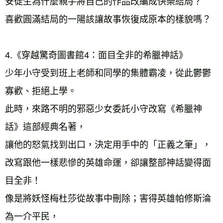
安徒生為什麼親手將自己的作品改編成快樂結局？ 
喜歡圓滿結局的一陽該讓故事恢復成原本的樣貌嗎？ 
4.《穿越驚奇圖書館4：面目全非的希臘神話》 
少年小守受到班上老師和同學的集體霸凌，從此鬱鬱
寡歡、拒絕上學。 
此時，來路不明的邪惡少女委託小守改寫《希臘神
話》這部經典名著， 
讓他的怒氣找到出口，決定用手中的「正義之筆」， 
改寫跟他一樣悲慘的英雄命運，卻讓整部神話變得面
目全非！ 
像是將妖怪梅杜莎從故事中刪除；害得英雄帕修斯淪
為一介平民， 