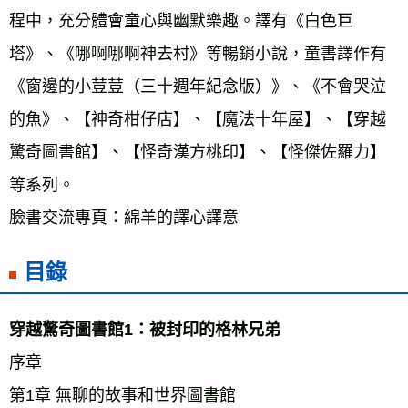
程中，充分體會童心與幽默樂趣。譯有《白色巨
塔》、《哪啊哪啊神去村》等暢銷小說，童書譯作有
《窗邊的小荳荳（三十週年紀念版）》、《不會哭泣
的魚》、【神奇柑仔店】、【魔法十年屋】、【穿越
驚奇圖書館】、【怪奇漢方桃印】、【怪傑佐羅力】
等系列。 
臉書交流專頁：綿羊的譯心譯意
目錄
穿越驚奇圖書館1：被封印的格林兄弟 
序章 
第1章 無聊的故事和世界圖書館 