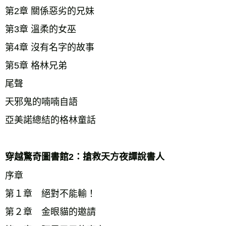
第2章 關係惡劣的兄妹 
第3章 溫柔的女巫 
第4章 沒有名字的故事 
第5章 格林兄弟 
尾聲 
天邪鬼的喃喃自語 
亞美諾總結的格林童話 
穿越驚奇圖書館2：搶救天方夜譚說書人 
序章 
第１章　絕對不能輸！ 
第２章　金眼貓的邀請 