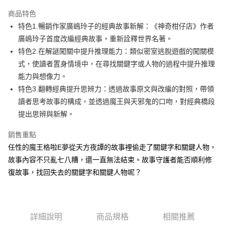
LINE Pay
商品特色
Apple Pay
特色1.暢銷作家廣嶋玲子的經典故事新解：《神奇柑仔店》作者
廣嶋玲子首度改編經典故事，重新詮釋世界名著。
街口支付
特色2.在解謎闖關中提升推理能力：類似密室逃脫遊戲的闖關模
悠遊付
式，使讀者置身情境中，在尋找關鍵字或人物的過程中提升推理
能力與想像力。
ATM付款
特色3.翻轉經典提升思辨力：透過故事原文與改編的對照，帶領
讀者思考故事的構成，並透過魔王與天邪鬼的口吻，對經典橋段
運送方式
提出思辨與新解。
全家取貨付款
每筆NT$50，滿NT$499(含以上)免運費
銷售重點
任性的魔王格啦E夢從天方夜譚的故事裡偷走了關鍵字和關鍵人物，
付款後全家取貨
故事內容不只亂七八糟，還一直無法結束。故事守護者能否順利修
每筆NT$50，滿NT$499(含以上)免運費
復故事，找回失去的關鍵字和關鍵人物呢？
7-11取貨付款
每筆NT$60，滿NT$799(含以上)免運費
詳細說明
商品規格
相關推薦
付款後7-11取貨