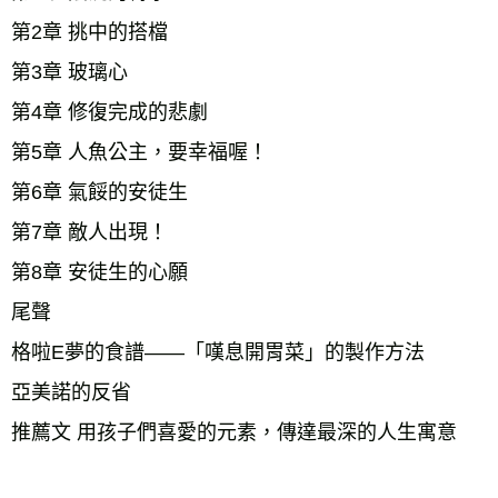
第2章 挑中的搭檔 
第3章 玻璃心 
第4章 修復完成的悲劇 
第5章 人魚公主，要幸福喔！ 
第6章 氣餒的安徒生 
第7章 敵人出現！ 
第8章 安徒生的心願 
尾聲 
格啦E夢的食譜——「嘆息開胃菜」的製作方法 
亞美諾的反省 
推薦文 用孩子們喜愛的元素，傳達最深的人生寓意 