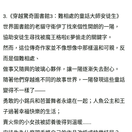
3.《穿越驚奇圖書館3：難相處的童話大師安徒生》 
世界圖書館的老貓守衛伊丁找來個性開朗的一陽， 
協助安徒生尋找被魔王格啦E夢偷走的關鍵字。 
然而，這位傳奇作家並不像想像中那樣溫和可親，反
而是個難相處、 
做事又隨興的玻璃心夥伴，讓一陽逐漸失去耐心。 
隨著他們穿越進不同的故事世界，一陽發現這些童話
變得不一樣了—— 
勇敢的小錫兵和芭蕾舞者永遠在一起；人魚公主和王
子過著幸福快樂的生活； 
賣火柴的小女孩被認養後得到溫暖...... 