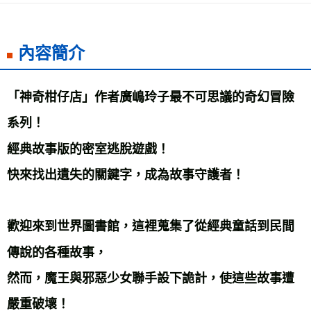
每筆NT$60，滿NT$799(含以上)免運費
宅配
內容簡介
每筆NT$70，滿NT$799(含以上)免運費
離島宅配
「神奇柑仔店」作者廣嶋玲子最不可思議的奇幻冒險
每筆NT$200，滿NT$99,999(含以上)免運費
系列！ 
海外叢書運費
查看運費
經典故事版的密室逃脫遊戲！ 
快來找出遺失的關鍵字，成為故事守護者！ 
歡迎來到世界圖書館，這裡蒐集了從經典童話到民間
傳說的各種故事， 
然而，魔王與邪惡少女聯手設下詭計，使這些故事遭
嚴重破壞！ 