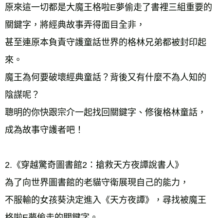
原來這一切都是大魔王格啦E夢偷走了書裡三組重要的
關鍵字，將經典故事弄得面目全非， 
甚至連原本負責守護童話世界的格林兄弟都被封印起
來。 
魔王為何要破壞經典童話？背後又有什麼不為人知的
陰謀呢？ 
聰明的你快跟宗介一起找回關鍵字、修復格林童話，
成為故事守護者吧！ 
2.《穿越驚奇圖書館2：搶救天方夜譚說書人》 
為了向世界圖書館的老貓守衛展現自己的能力， 
不服輸的女孩葵決定進入《天方夜譚》，尋找被魔王
格啦E夢偷走的關鍵字。 