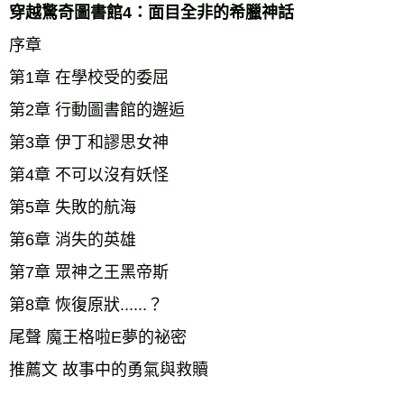
穿越驚奇圖書館4：面目全非的希臘神話 
序章 
第1章 在學校受的委屈 
第2章 行動圖書館的邂逅 
第3章 伊丁和謬思女神 
第4章 不可以沒有妖怪 
第5章 失敗的航海 
第6章 消失的英雄 
第7章 眾神之王黑帝斯 
第8章 恢復原狀......？ 
尾聲 魔王格啦E夢的祕密 
推薦文 故事中的勇氣與救贖 