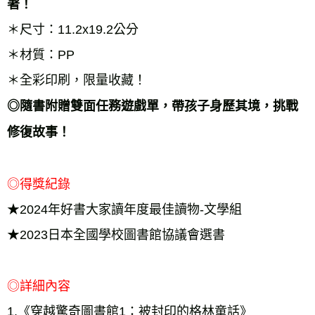
著！ 
＊尺寸：11.2x19.2公分 
＊材質：PP 
＊全彩印刷，限量收藏！ 
◎隨書附贈雙面任務遊戲單，帶孩子身歷其境，挑戰
修復故事！ 
◎得獎紀錄 
★2024年好書大家讀年度最佳讀物-文學組 
★2023日本全國學校圖書館協議會選書 
◎詳細內容 
1.《穿越驚奇圖書館1：被封印的格林童話》 