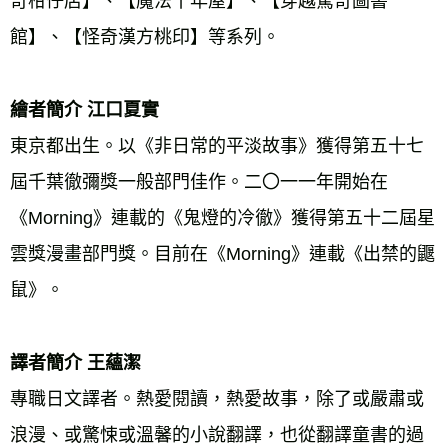
奇柑仔店】、【魔法十年屋】、【穿越驚奇圖書
館】、【怪奇漢方桃印】等系列。 
繪者簡介 江口夏實 
東京都出生。以《非日常的平淡故事》獲得第五十七
屆千葉徹彌獎一般部門佳作。二〇一一年開始在
《Morning》連載的《鬼燈的冷徹》獲得第五十二屆星
雲獎漫畫部門獎。目前在《Morning》連載《出禁的鼴
鼠》。
譯者簡介 王蘊潔 
專職日文譯者。熱愛閱讀，熱愛故事，除了或嚴肅或
浪漫、或驚悚或溫馨的小說翻譯，也從翻譯童書的過