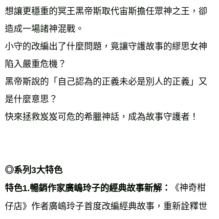
想讓更穩重的冥王黑帝斯取代宙斯擔任眾神之王，卻
造成一場諸神混戰。 
小守的改編出了什麼問題，竟讓守護故事的繆思女神
陷入嚴重危機？ 
黑帝斯說的「自己認為的正義未必是別人的正義」又
是什麼意思？ 
快來拯救岌岌可危的希臘神話，成為故事守護者！ 
◎系列3大特色 
《神奇柑
特色1.暢銷作家廣嶋玲子的經典故事新解：
仔店》作者廣嶋玲子首度改編經典故事，重新詮釋世