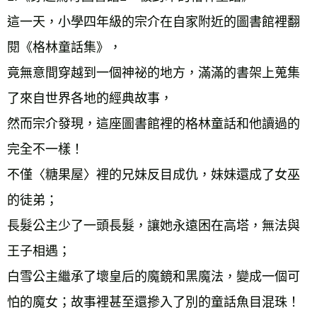
這一天，小學四年級的宗介在自家附近的圖書館裡翻
閱《格林童話集》， 
竟無意間穿越到一個神祕的地方，滿滿的書架上蒐集
了來自世界各地的經典故事， 
然而宗介發現，這座圖書館裡的格林童話和他讀過的
完全不一樣！ 
不僅〈糖果屋〉裡的兄妹反目成仇，妹妹還成了女巫
的徒弟； 
長髮公主少了一頭長髮，讓她永遠困在高塔，無法與
王子相遇； 
白雪公主繼承了壞皇后的魔鏡和黑魔法，變成一個可
怕的魔女；故事裡甚至還摻入了別的童話魚目混珠！ 