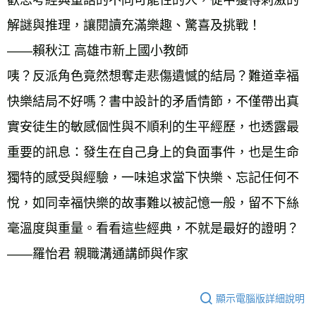
歡思考經典童話的不同可能性的人，從中獲得刺激的
解謎與推理，讓閱讀充滿樂趣、驚喜及挑戰！ 
——賴秋江 高雄市新上國小教師 
咦？反派角色竟然想奪走悲傷遺憾的結局？難道幸福
快樂結局不好嗎？書中設計的矛盾情節，不僅帶出真
實安徒生的敏感個性與不順利的生平經歷，也透露最
重要的訊息：發生在自己身上的負面事件，也是生命
獨特的感受與經驗，一味追求當下快樂、忘記任何不
悅，如同幸福快樂的故事難以被記憶一般，留不下絲
毫溫度與重量。看看這些經典，不就是最好的證明？ 
——羅怡君 親職溝通講師與作家
顯示電腦版詳細說明