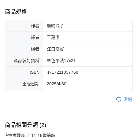
商品規格
作者
廣嶋玲子
譯者
王蘊潔
繪者
江口夏實
產品裝訂資料
單色平裝17x21
ISBN
4717211037768
出版日期
2025/4/30
客服
商品相關分類 (2)
└童書教育
11-15歲適讀