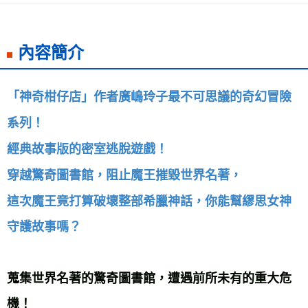
每筆NT$60，滿NT$799(含以上)免運費
宅配
內容簡介
每筆NT$70，滿NT$799(含以上)免運費
離島宅配
「神奇柑仔店」作者廣嶋玲子最不可思議的奇幻冒險
每筆NT$200，滿NT$99,999(含以上)免運費
海外叢書運費
查看運費
系列！ 
經典故事版的密室逃脫遊戲！ 
穿越驚奇圖書館，阻止魔王摧毀世界名著， 
這次魔王竟打算破壞整部希臘神話，你能幫繆思女神
守護故事嗎？ 
蒐集世界名著的驚奇圖書館，遭遇前所未有的重大危
機！ 