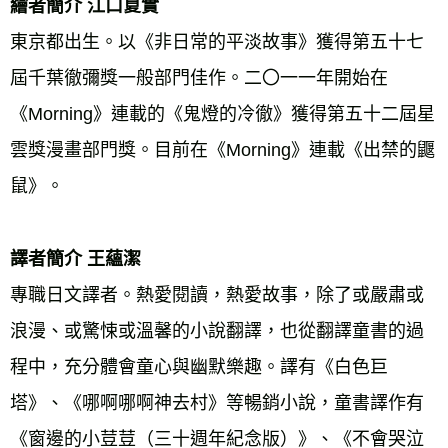
繪者簡介 江口夏實 
東京都出生。以《非日常的平淡故事》獲得第五十七
屆千葉徹彌獎一般部門佳作。二〇一一年開始在
《Morning》連載的《鬼燈的冷徹》獲得第五十二屆星
雲獎漫畫部門獎。目前在《Morning》連載《出禁的鼴
鼠》。
譯者簡介 王蘊潔 
專職日文譯者。熱愛閱讀，熱愛故事，除了或嚴肅或
浪漫、或驚悚或溫馨的小說翻譯，也從翻譯童書的過
程中，充分體會童心與幽默樂趣。譯有《白色巨
塔》、《哪啊哪啊神去村》等暢銷小說，童書譯作有
《窗邊的小荳荳（三十週年紀念版）》、《不會哭泣