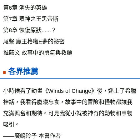
第6章 消失的英雄 
第7章 眾神之王黑帝斯 
第8章 恢復原狀......？ 
尾聲 魔王格啦E夢的祕密 
推薦文 故事中的勇氣與救贖
各界推薦
小時候看了動畫《Winds of Change》後，迷上了希臘
神話，我看得廢寢忘食，故事中的冒險和怪物都讓我
充滿興奮和期待。可見我從小就被神奇的動物和事物
吸引。 
——廣嶋玲子 本書作者 