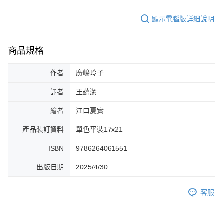
顯示電腦版詳細說明
商品規格
作者
廣嶋玲子
譯者
王蘊潔
繪者
江口夏實
產品裝訂資料
單色平裝17x21
ISBN
9786264061551
出版日期
2025/4/30
客服