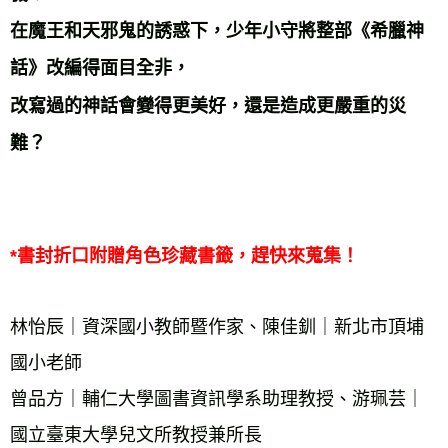
在魔王和天邪鬼的誘惑下，少年小守將整部《希臘神
話》改編得面目全非， 
改寫過的神話會變得更美好，還是造成更嚴重的災
難？ 
*書封折口附贈角色珍藏書籤，趕快來蒐集！ 
林怡辰｜資深國小教師暨作家、陳佳釧｜新北市頂埔
國小老師 
曾品方｜輔仁大學圖書資訊學系助理教授、游珮芸｜ 
國立臺東大學兒文所教授兼所長 