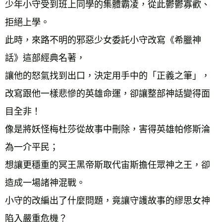
少年小守受到班上同學的集體霸凌，從此鬱鬱寡歡、
拒絕上學。 
此時，來路不明的邪惡少女委託小守改寫《希臘神
話》這部經典名著， 
讓他的怒氣找到出口，決定用手中的「正義之筆」， 
改寫跟他一樣悲慘的英雄命運，卻讓整部神話變得面
目全非！ 
像是將妖怪梅杜莎從故事中刪除，害得英雄帕修斯淪
為一介平民； 
想讓更穩重的冥王黑帝斯取代宙斯擔任眾神之王，卻
造成一場諸神混戰。 
小守的改編出了什麼問題，竟讓守護故事的繆思女神
陷入嚴重危機？ 