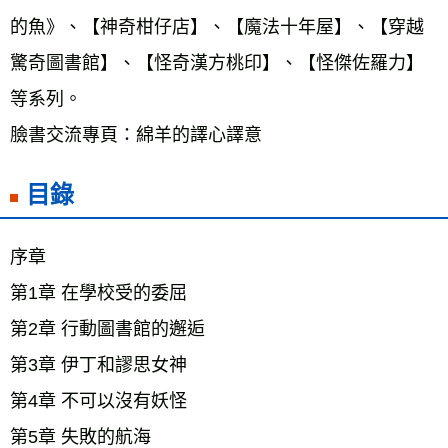
的魚》、【神奇柑仔店】、【魔法十年屋】、【穿越
驚奇圖書館】、【怪奇漢方桃印】、【怪傑佐羅力】
等系列。 
臉書交流專頁：綿羊的譯心譯意
目錄
序章 
第1章 在學校受的委屈 
第2章 行動圖書館的邂逅 
第3章 伊丁和謬思女神 
第4章 不可以沒有妖怪 
第5章 失敗的航海 