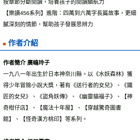
按章節分斷閱讀，培養孩子的閱讀續航力 
【樂讀456系列】進階：四萬到六萬字長篇故事，更細
膩深刻的情節，幫助孩子發展思辨力
作者介紹
作者簡介 廣嶋玲子 
一九八一年出生於日本神奈川縣。以《水妖森林》獲
得少年冒險小說大獎，著有《送行者的女兒》、《鐵
匠的女兒》、《盜角妖傳》、《幽靈貓福子》、【神
奇柑仔店】、【魔法十年屋】、【穿越驚奇圖書
館】、【怪奇漢方桃印】等系列。 