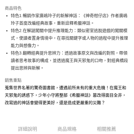
LINE Pay
商品特色
Apple Pay
特色1.暢銷作家廣嶋玲子的新解神話：《神奇柑仔店》作者廣嶋
玲子首度改編經典故事，重新詮釋希臘神話。
街口支付
特色2.在解謎闖關中提升推理能力：類似密室逃脫遊戲的闖關模
悠遊付
式，使讀者置身情境中，在尋找關鍵字或人物的過程中提升推理
能力與想像力。
ATM付款
特色3.翻轉經典提升思辨力：透過故事原文與改編的對照，帶領
讀者思考故事的構成，並透過魔王與天邪鬼的口吻，對經典橋段
運送方式
提出思辨與新解。
全家取貨付款
每筆NT$50，滿NT$499(含以上)免運費
銷售重點
蒐集世界名著的驚奇圖書館，遭遇前所未有的重大危機！在魔王和
付款後全家取貨
天邪鬼的誘惑下，少年小守將整部《希臘神話》篡改得面目全非，
每筆NT$50，滿NT$499(含以上)免運費
改寫過的神話會變得更美好，還是造成更嚴重的災難？
7-11取貨付款
每筆NT$60，滿NT$799(含以上)免運費
詳細說明
商品規格
相關推薦
付款後7-11取貨