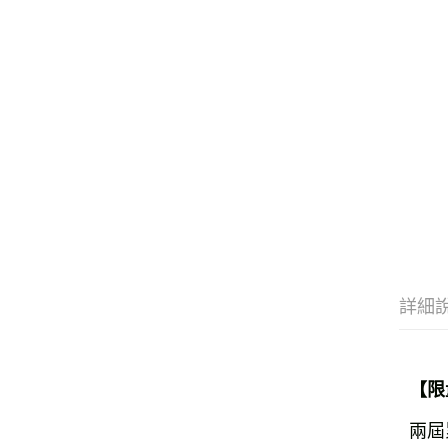
詳細
【限
兩屆