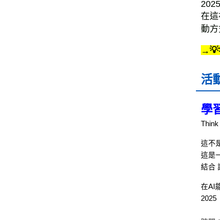
20
在這
動方

→
活
學
Think
這不
這是
結合 
在A
20