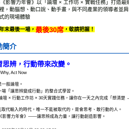
25《影響力年會》以「論壇 × 工作坊 × 實戰任務」打
裡，動腦想、動口說、動手畫，與不同產業的領導者並肩
式的現場體驗
最後30席
年末最後一場，
，敬請把握！
動簡介
習思辨，行動帶來改變。
 Why, Act Now
是一般論壇。
一場「讓思辨變成行動」的整合式學習。
論壇 × 行動工作坊 × 30天實踐任務，讓你在一天之內完成「想清楚 
I能取代輸入的時代，唯一不能被取代的，是會思考、敢行動的人。
25《影響力年會》——讓思辨成為力量，讓行動創造影響。