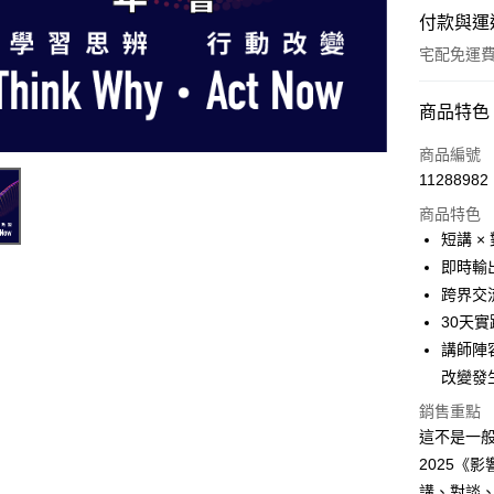
付款與運
宅配免運
付款方式
商品特色
信用卡一
商品編號
11288982
LINE Pay
商品特色
Apple Pay
短講 ×
即時輸出
街口支付
跨界交
悠遊付
30天
講師陣
改變發
運送方式
銷售重點
宅配
這不是一
每筆NT$7
2025《
講、對談