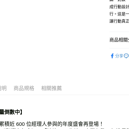
訂閱免運/
成行動設
免運費
行。這是一
數位商品
讓行動真
免運費
數位商品
商品相關分
免運費
❚ 課程活
分享
離島宅配
每筆NT$2
數位商品
說明
商品規格
相關推薦
量倒數中】
累積近 600 位經理人參與的年度盛會再登場！