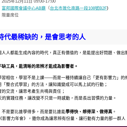
025年12月11日 09:00-17:00
：
（
)
富邦國際會議中心AB廳
台北市敦化南路一段108號B2F
：限量席位
I時代最稀缺的，是會思考的人
個人人都能生成內容的時代，真正有價值的，是能提出好問題、做出
不缺工具，能清晰的思辨才能成為影響者。
學習相信，學習不是上課——而是一種持續讓自己「更有影響力」的
用「整合式學習」的方法，讓知識變成可以馬上試的行動；
實的交流，讓思考產生共鳴與責任；
0天的實踐任務，讓改變不只是一時感動，而是長出習慣的力量。
，不是要比誰學得多，而是要比誰能
學得快、想得深、做得真
。
25《影響力年會》，邀你成為讓思辨有份量、讓行動有力量的那一群人