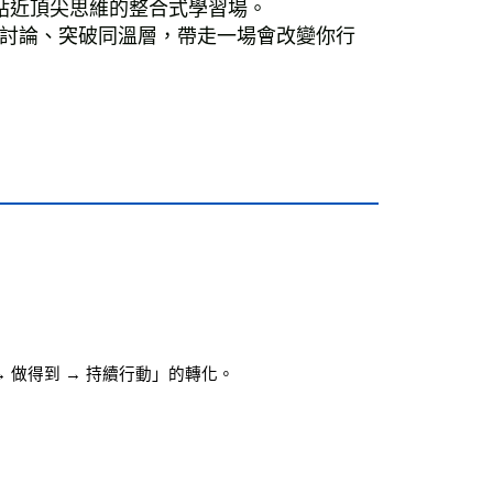
造最貼近頂尖思維的整合式學習場。
討論、突破同溫層，帶走一場會改變你行
→ 做得到 → 持續行動」的轉化。