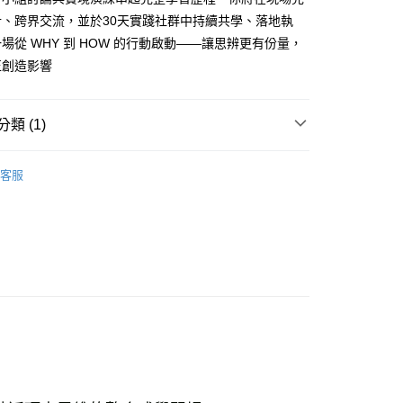
現場取貨免運
計、跨界交流，並於30天實踐社群中持續共學、落地執
場從 WHY 到 HOW 的行動啟動——讓思辨更有份量，
免運
正創造影響
離島免運
類 (1)
動
❚ 演講/論壇
客服
00，滿NT$99,999(含以上)免運費
海外免運
查看運費