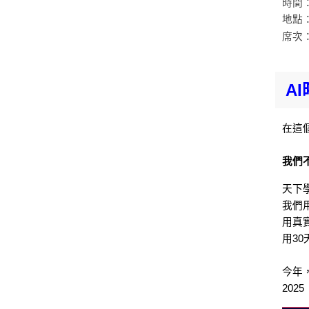
時間：2
地點
席次
A
在這
我們
天下
我們
用真
用3
今年
20