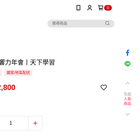
0
5影響力年會丨天下學習
國家/地區配送
,800
先逛
人氣
商品