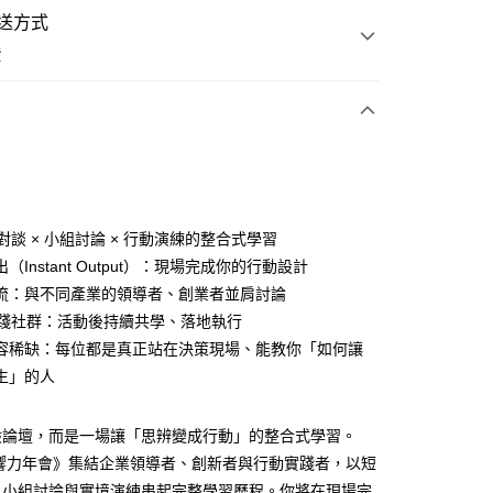
送方式
費
次付款
 對談 × 小組討論 × 行動演練的整合式學習
（Instant Output）：現場完成你的行動設計
流：與不同產業的領導者、創業者並肩討論
實踐社群：活動後持續共學、落地執行
容稀缺：每位都是真正站在決策現場、能教你「如何讓
生」的人
般論壇，而是一場讓「思辨變成行動」的整合式學習。
0，滿NT$799(含以上)免運費
影響力年會》集結企業領導者、創新者與行動實踐者，以短
、小組討論與實境演練串起完整學習歷程。你將在現場完