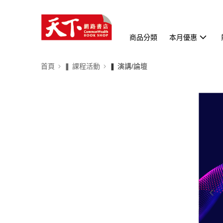
商品分類
本月優惠
首頁
❚ 課程活動
❚ 演講/論壇