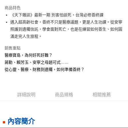
LINE Pay
商品特色
Apple Pay
《天下雜誌》最新一期 別害怕談死，台灣必修善終課
邁入超高齡社會，善終不只是醫療議題，更是人生功課。從安寧
街口支付
照護到遺囑信託，學會面對死亡，也是在練習如何善生、如何圓
悠遊付
滿走完人生旅程。
ATM付款
銷售重點
醫療寶島，為何好死好難？
運送方式
蔣勳、賴芳玉、安寧之母趙可式……
全家取貨付款
從心靈、醫療、財務到遺囑，如何準備善終？
每筆NT$50，滿NT$499(含以上)免運費
付款後全家取貨
每筆NT$50，滿NT$499(含以上)免運費
詳細說明
商品規格
相關推薦
7-11取貨付款
每筆NT$60，滿NT$799(含以上)免運費
內容簡介
付款後7-11取貨