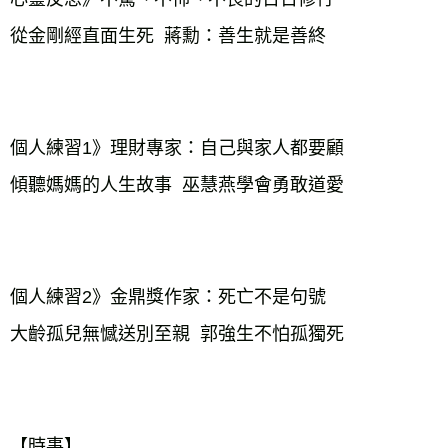
從金剛經直面生死 蔣勳：善生就是善終
個人練習1》理財專家：自己與家人都要顧
傾聽媽媽的人生故事 巫慧燕學會勇敢道愛
個人練習2》金鼎獎作家：死亡不是句號
大齡孤兒無憾送別至親 郭強生不怕孤獨死
【時事】