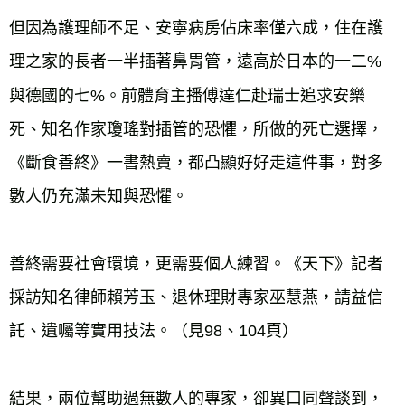
但因為護理師不足、安寧病房佔床率僅六成，住在護
理之家的長者一半插著鼻胃管，遠高於日本的一二%
與德國的七%。前體育主播傅達仁赴瑞士追求安樂
死、知名作家瓊瑤對插管的恐懼，所做的死亡選擇，
《斷食善終》一書熱賣，都凸顯好好走這件事，對多
數人仍充滿未知與恐懼。
善終需要社會環境，更需要個人練習。《天下》記者
採訪知名律師賴芳玉、退休理財專家巫慧燕，請益信
託、遺囑等實用技法。（見98、104頁）
結果，兩位幫助過無數人的專家，卻異口同聲談到，