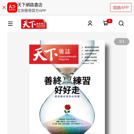
天下網路書店
開啟APP
立刻使用官方APP
0
1
/
1