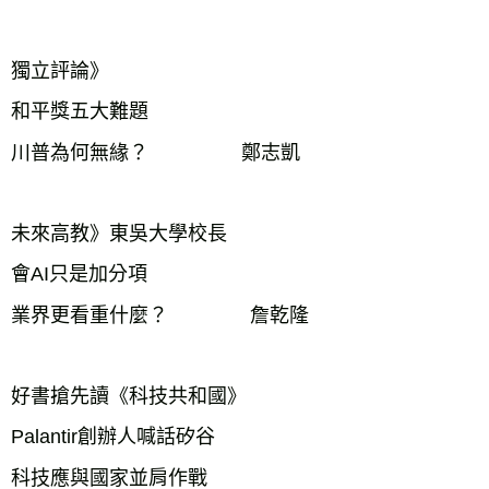
獨立評論》
和平獎五大難題
川普為何無緣？ 鄭志凱
未來高教》東吳大學校長
會AI只是加分項
業界更看重什麼？ 詹乾隆
好書搶先讀《科技共和國》
Palantir創辦人喊話矽谷
科技應與國家並肩作戰