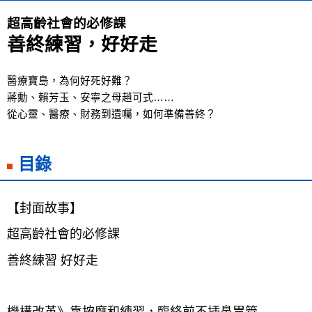
每筆NT$60，滿NT$799(含以上)免運費
超高齡社會的必修課
宅配
善終練習，好好走
每筆NT$70，滿NT$799(含以上)免運費
離島宅配
醫療寶島，為何好死好難？
每筆NT$200，滿NT$99,999(含以上)免運費
蔣勳、賴芳玉、安寧之母趙可式……
從心靈、醫療、財務到遺囑，如何準備善終？
雜誌海外運費
查看運費
目錄
【封面故事】
超高齡社會的必修課
善終練習 好好走