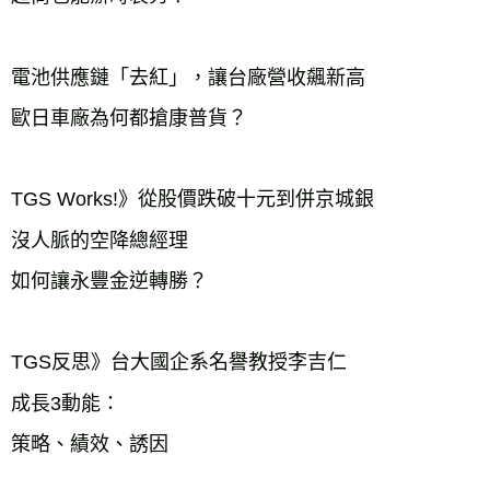
電池供應鏈「去紅」，讓台廠營收飆新高
歐日車廠為何都搶康普貨？
TGS Works!》從股價跌破十元到併京城銀
沒人脈的空降總經理
如何讓永豐金逆轉勝？
TGS反思》台大國企系名譽教授李吉仁
成長3動能：
策略、績效、誘因