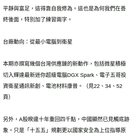
平靜與富足，這得靠自我修為。這也是為何我們在善
終後面，特別加了練習兩字。
台廠動向：從最小電腦到衛星
本期亦撰寫幾個台灣供應鏈的新動作，包括微星積極
切入輝達最新迷你超級電腦DGX Spark、電子五哥投
資衛星通訊新創、電池材料康普。（見22、34、52
頁）
另外，A股睽違十年重回四千點，中國顯然已見觸底跡
象。只是「十五五」規劃更以國家安全為上位指導原