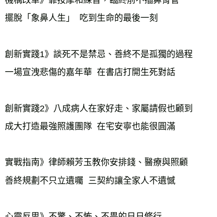
機構改革》靠按摩和練習，臨終前不插鼻胃管
擺脫「象鼻人生」 吃到生命的最後一刻
創新實踐1》談死不是禁忌、善終不是孤獨的過程
一場宣洩悲傷的嘉年華 在書店打開生死對話
創新實踐2》八成病人在家好走、家屬請假也顧到
成大打造最強照護團隊 在宅安寧也能很圓滿
實戰指南》律師賴芳玉教你安排錢、醫療與照顧
善終規劃不只立遺囑 三契約讓全家人不遺憾
心靈反思》不驚、不怖、不畏的日日修行