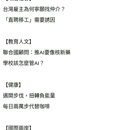
台灣雇主為何寧願找仲介？
「直聘移工」需要誘因
【教育人文】
聯合國顧問：推AI要像核新藥
學校該怎麼管AI？
【健康】
邁開步伐，扭轉負能量
每日兩萬步代替咖啡
【國際兩岸】