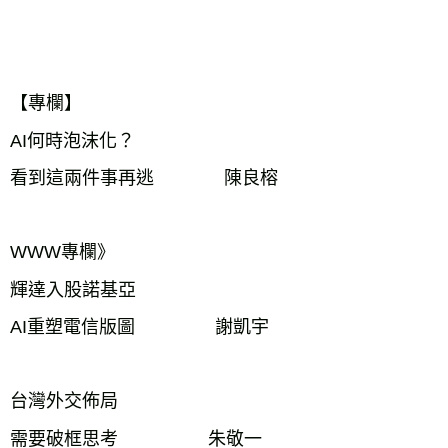
【專欄】
AI何時泡沫化？
看到這兩件事再逃 陳良榕
WWW專欄》
輝達入股諾基亞
AI重塑電信版圖 謝凱宇
台灣外交佈局
需要破框思考 朱敬一