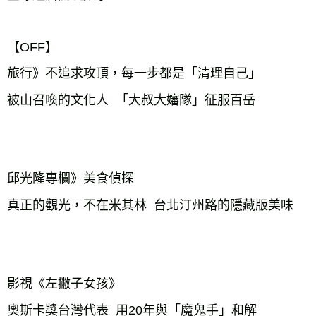
【OFF】
旅行》不追求攻頂，每一步都是「清理自己」
被山召喚的文化人 「大叔大嬸隊」征服百岳
邱光隆專欄》美食偵探
真正的觀光，不在米其林 台北汀州路的隱藏版美味
影視《左撇子女孩》
奧斯卡獎台灣代表 用20年與「魔鬼手」和解