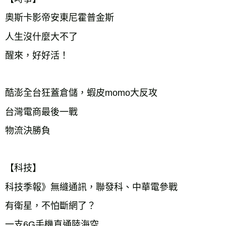
奧斯卡影帝安東尼霍普金斯
人生沒什麼大不了
醒來，好好活！
酷澎全台狂蓋倉儲，蝦皮momo大反攻
台灣電商最後一戰
物流決勝負
【科技】
科技季報》無縫通訊，聯發科、中華電參戰
有衛星，不怕斷網了？
一支6G手機直通陸海空