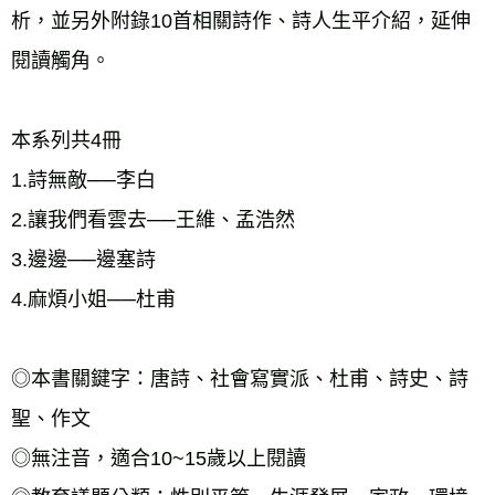
析，並另外附錄10首相關詩作、詩人生平介紹，延伸
閱讀觸角。
本系列共4冊
1.詩無敵──李白
2.讓我們看雲去──王維、孟浩然
3.邊邊──邊塞詩
4.麻煩小姐──杜甫
◎本書關鍵字：唐詩、社會寫實派、杜甫、詩史、詩
聖、作文
◎無注音，適合10~15歲以上閱讀