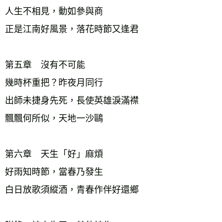
人生不相見，動如參與商
正是江南好風景，落花時節又逢君
第五章　沒有不可能
幾時杯重把？昨夜月同行
出師未捷身先死，長使英雄淚滿襟
飄飄何所似，天地一沙鷗
第六章　天生「好」麻煩
好雨知時節，當春乃發生
白日放歌須縱酒，青春作伴好還鄉