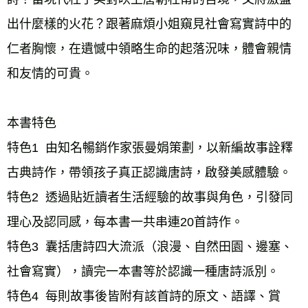
出什麼樣的火花？跟著麻煩小姐窺見社會寫實詩中的
仁者胸懷，在遺憾中領略生命的起落況味，體會親情
和友情的可貴。
本書特色
特色1  由知名暢銷作家張曼娟策劃，以新編故事詮釋
古典詩作，帶領孩子真正認識唐詩，啟發美感體驗。
特色2  透過貼近讀者生活經驗的故事與角色，引發同
理心及認同感，每本書一共串連20首詩作。
特色3  囊括唐詩四大流派（浪漫、自然田園、邊塞、
社會寫實），讀完一本書等於認識一種唐詩派別。
特色4  每則故事後皆附有該首詩的原文、語譯、賞