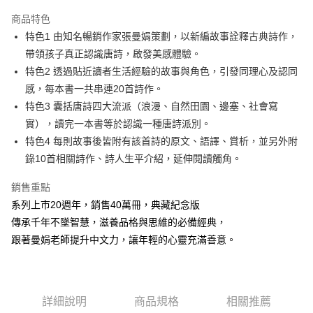
LINE Pay
商品特色
Apple Pay
特色1 由知名暢銷作家張曼娟策劃，以新編故事詮釋古典詩作，
帶領孩子真正認識唐詩，啟發美感體驗。
街口支付
特色2 透過貼近讀者生活經驗的故事與角色，引發同理心及認同
悠遊付
感，每本書一共串連20首詩作。
特色3 囊括唐詩四大流派（浪漫、自然田園、邊塞、社會寫
ATM付款
實），讀完一本書等於認識一種唐詩派別。
特色4 每則故事後皆附有該首詩的原文、語譯、賞析，並另外附
運送方式
錄10首相關詩作、詩人生平介紹，延伸閱讀觸角。
全家取貨付款
每筆NT$50，滿NT$499(含以上)免運費
銷售重點
系列上市20週年，銷售40萬冊，典藏紀念版
付款後全家取貨
傳承千年不墜智慧，滋養品格與思維的必備經典，
每筆NT$50，滿NT$499(含以上)免運費
跟著曼娟老師提升中文力，讓年輕的心靈充滿善意。
7-11取貨付款
每筆NT$60，滿NT$799(含以上)免運費
詳細說明
商品規格
相關推薦
付款後7-11取貨