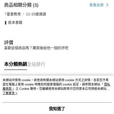
商品相關分類 (3)
查看全部
└童書教育
11-15歲適讀
❚ 紙本書籍
評價
喜歡這個商品嗎？購買後給他一個好評吧
本分類熱銷
全站排行
本網站中使用 cookie，欲查詢有關本網站使用 cookie 方式之詳情，及若您不希
熱門標籤
望在電腦上使用 cookie 時應如何變更電腦的 cookie 設定，請參閱本網站「
隱私
權條款
」之 Cookie 聲明。您繼續使用本網站即表示您同意本公司得按本網站使
用條款之 Cookie 聲明使用 cookie。
了解更多 >
我知道了