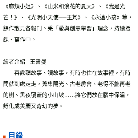
《麻煩小姐》、《山米和浪花的夏天》、《我是光
芒！》、《光明小天使──王芃》、《永遠小孩》等，
餘作散見各報刊。秉「愛與創意學習」理念，持續授
課、寫作中。
繪者介紹   王書曼
　　喜歡聽故事、讀故事，有時也住在故事裡。有時
間就到處走走，蒐集陽光、古老房舍、老得不能再老
的樹、黑夜覆蓋的小山坡……將它們放在腦中保溫，
孵化成美麗又奇幻的夢。
目錄