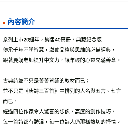
每筆NT$60，滿NT$799(含以上)免運費
宅配
內容簡介
每筆NT$70，滿NT$799(含以上)免運費
離島宅配
系列上市20週年，銷售40萬冊，典藏紀念版
每筆NT$200，滿NT$99,999(含以上)免運費
傳承千年不墜智慧，滋養品格與思維的必備經典，
海外叢書運費
查看運費
跟著曼娟老師提升中文力，讓年輕的心靈充滿善意。
古典詩並不只是苦苦背誦的教材而已；
並不只是《唐詩三百首》中排列的人名與五言、七言
而已，
經過四位作家令人驚喜的想像，高度的創作技巧，
每一首詩都有體溫，每一位詩人仍那樣熱切的抒情。