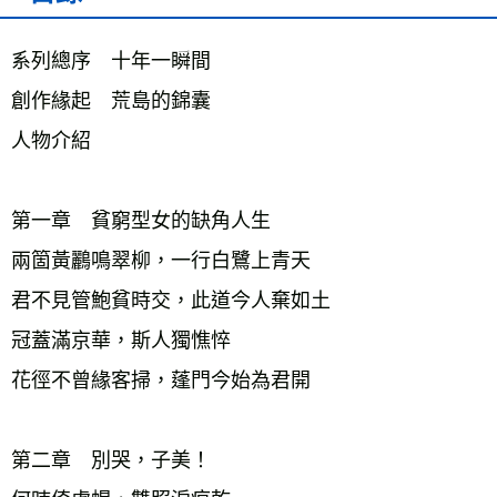
系列總序　十年一瞬間
創作緣起　荒島的錦囊
人物介紹
第一章　貧窮型女的缺角人生
兩箇黃鸝鳴翠柳，一行白鷺上青天
君不見管鮑貧時交，此道今人棄如土
冠蓋滿京華，斯人獨憔悴
花徑不曾緣客掃，蓬門今始為君開
第二章　別哭，子美！