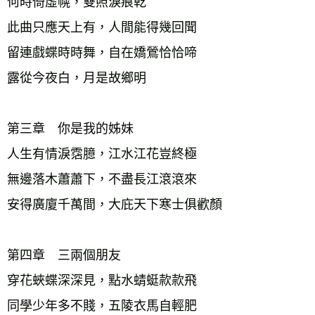
何時倚虛幌，雙照淚痕乾
此曲只應天上有，人間能得幾回聞
留連戲蝶時時舞，自在嬌鶯恰恰啼
露從今夜白，月是故鄉明
第三章　你是我的姊妹
人生有情淚霑臆，江水江花豈終極
無邊落木蕭蕭下，不盡長江滾滾來
安得廣廈千萬間，大庇天下寒士俱歡顏
第四章　三兩個朋友
穿花蛺蝶深深見，點水蜻蜓款款飛
同學少年多不賤，五陵衣馬自輕肥