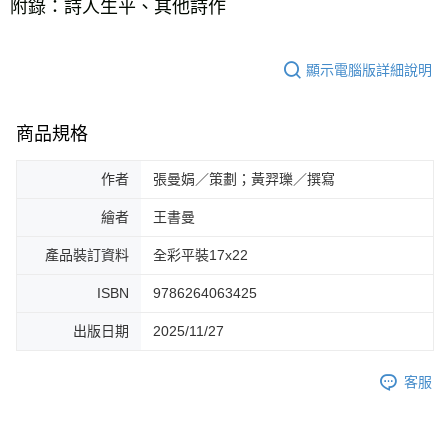
附錄：詩人生平、其他詩作
顯示電腦版詳細說明
商品規格
作者
張曼娟／策劃；黃羿瓅／撰寫
繪者
王書曼
產品裝訂資料
全彩平裝17x22
ISBN
9786264063425
出版日期
2025/11/27
客服