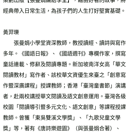
策劃出版【張曼娟論語學堂】，藉由好看的故事，將
經典帶入日常生活，為孩子們的人生打好堅實基礎。
黃羿瓅
　　張曼娟小學堂資深教師，教授讀經、讀詩與寫作
多年。《國語日報》、《國語週刊》專欄作家，撰寫
童話連載、修辭及閱讀專題。新加坡南洋女高「華文
閱讀教材」寫作者、該校華文資優生來臺之「創意寫
作暨深廣課程」授課教師；香港「臺灣童書節」演講
者，赴兩校講授華文閱讀及語文創意運用。臺灣各級
校園「閱讀導引暨多元文化、語文創意」等課程授課
教師。曾獲「東吳雙溪文學獎」、「九歌兒童文學
獎」等，著有《唐詩樂遊園》（與張曼娟合著）、