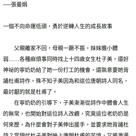
──張曼娟
一個不向命運低頭，勇於逆轉人生的成長故事
　　父親離家不回，母親一蹶不振，妹妹膽小體
弱……各種麻煩事同時找上十四歲女生杜子美，還好
神祕的寧奶奶給了她一份打工的機會，還執意要她背
誦杜甫詩作。殊不知子美因為和這位唐朝詩人同名，
最討厭的就是杜甫了。
　　在寧奶奶的引導下，子美漸漸從詩作中體會人生
的無常，也開始對這位詩人改觀，究竟這位老奶奶是
何來歷，為什麼會對子美伸出援手，並要求她背誦杜
詩？當現代杜子美對映上唐朝杜甫的苦境，又將激盪