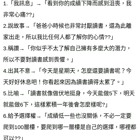
1.「我訊息」→「看到你的成績下降而感到沮喪，我
非常心痛??」
2.說故事→「爸爸小時候也非常討厭讀書，還為此離
家出走，所以我比任何人都了解你的心情??」
3.稱讚→「你似乎不太了解自己擁有多麼大的潛力，
所以不要對讀書感到畏懼。」
4.出其不意→「今天是星期天，怎麼還要讀書呢？今
天好好休息吧！你看起來因為讀書讀得太累了。」
5.比喻→「讀書就像做伏地挺身，今天能做5下，明天
就能做6下，這樣累積一年後會怎麼樣呢?」
6.給予選擇權→「成績低一些也沒關係，不必一定要
爬到100層樓，要爬到哪一層樓是自己的選擇，哪裡都
可以??」