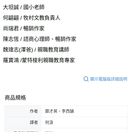
大坦誠 / 國小老師
何翩翩 / 牧村文教負責人
尚瑞君 / 暢銷作家
陳志恆 / 諮商心理師、暢銷作家
魏瑋志(澤爸) / 親職教育講師
羅寶鴻 /蒙特梭利親職教育專家 
顯示電腦版詳細說明
商品規格
作者
鄭才英、李西鎮
譯者
何汲