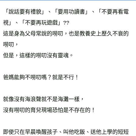
每筆NT$60，滿NT$799(含以上)免運費
「說話要有禮貌」、「要用功讀書」、「不要再看電
宅配
視」、「不要再玩遊戲」??
每筆NT$70，滿NT$799(含以上)免運費
這是身為父母常說的嘮叨，也是教養史上歷久不衰的
離島宅配
每筆NT$200，滿NT$99,999(含以上)免運費
嘮叨，
海外叢書運費
查看運費
但是，這樣的嘮叨沒有靈魂。
爸媽能夠不嘮叨嗎？就是不行！
就像沒有海浪聲就不是海灘一樣，
沒有嘮叨的育兒現場恐怕是不存在的！
即使只在早晨喚醒孩子、叫他吃飯、送他上學的短短