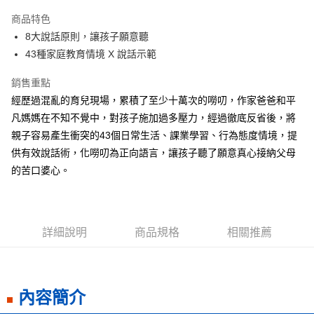
LINE Pay
商品特色
Apple Pay
8大說話原則，讓孩子願意聽
43種家庭教育情境 X 說話示範
街口支付
銷售重點
悠遊付
經歷過混亂的育兒現場，累積了至少十萬次的嘮叨，作家爸爸和平
ATM付款
凡媽媽在不知不覺中，對孩子施加過多壓力，經過徹底反省後，將
親子容易產生衝突的43個日常生活、課業學習、行為態度情境，提
運送方式
供有效說話術，化嘮叨為正向語言，讓孩子聽了願意真心接納父母
全家取貨付款
的苦口婆心。
每筆NT$50，滿NT$499(含以上)免運費
付款後全家取貨
每筆NT$50，滿NT$499(含以上)免運費
詳細說明
商品規格
相關推薦
7-11取貨付款
每筆NT$60，滿NT$799(含以上)免運費
內容簡介
付款後7-11取貨