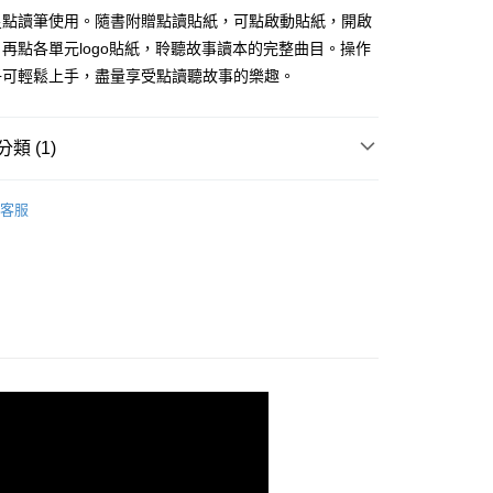
星點讀筆使用。隨書附贈點讀貼紙，可點啟動貼紙，開啟
再點各單元logo貼紙，聆聽故事讀本的完整曲目。操作
付款
子可輕鬆上手，盡量享受點讀聽故事的樂趣。
0，滿NT$499(含以上)免運費
家取貨
類 (1)
0，滿NT$499(含以上)免運費
物
小行星幼兒誌
付款
客服
0，滿NT$799(含以上)免運費
1取貨
0，滿NT$799(含以上)免運費
0，滿NT$799(含以上)免運費
00，滿NT$99,999(含以上)免運費
運費
查看運費