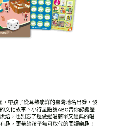
題，帶孩子從耳熟能詳的臺灣地名出發，發
的文化故事。小行星點讀ABC帶你認識歷
人一起烘焙，也別忘了邊做邊唱簡單又經典的唱
學習變得有趣，更帶給孩子無可取代的閱讀樂趣！