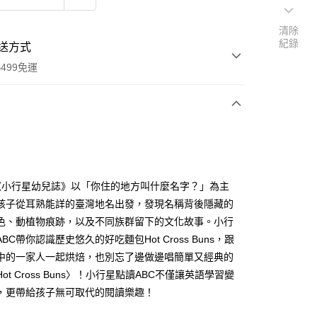
清除
紀錄
送方式
499免運
次付款
付款
《小行星幼兒誌》以「你住的地方叫什麼名字？」為主
孩子從耳熟能詳的臺灣地名出發，發現名稱背後隱藏的
色、動植物痕跡，以及不同族群留下的文化故事。小行
BC帶你認識歷史悠久的好吃麵包Hot Cross Buns，跟
中的一家人一起烘焙，也別忘了邊做邊唱簡單又經典的
ot Cross Buns〉！小行星點讀ABC不僅讓英語學習變
，更帶給孩子無可取代的閱讀樂趣！