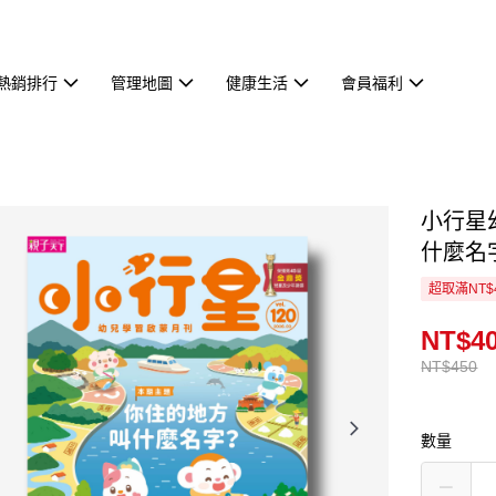
熱銷排行
管理地圖
健康生活
會員福利
小行星
什麼名
超取滿NT$
NT$4
NT$450
數量