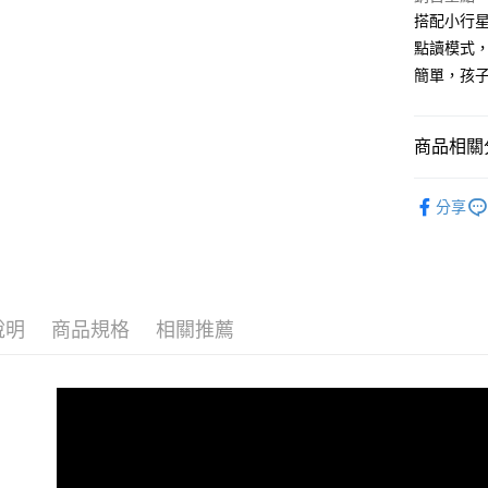
搭配小行
運送方式
點讀模式，
全家取貨
簡單，孩
每筆NT$5
付款後全
商品相關分
每筆NT$5
❚ 雜誌刊
7-11取貨
分享
每筆NT$6
付款後7-1
每筆NT$6
說明
商品規格
相關推薦
宅配
每筆NT$7
離島宅配
每筆NT$2
海外叢書