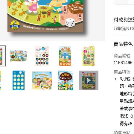
付款與運
超取滿NT$
付款方式
商品特色
信用卡一
商品編號
11581496
超商取貨
商品特色
LINE Pay
3月號
題，帶
Apple Pay
地形特
街口支付
星點讀A
著故事
悠遊付
唱謠〈H
ATM付款
得有趣
銷售重點