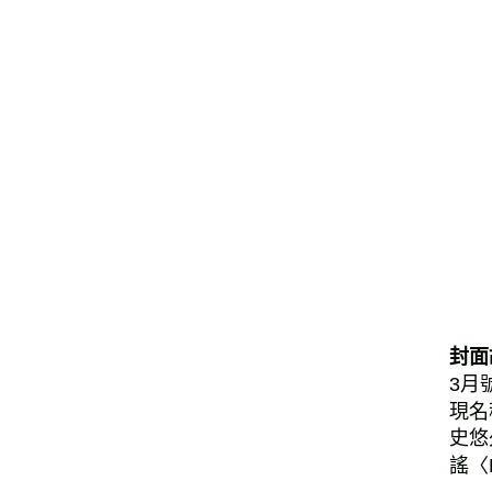
封面
3月
現名
史悠
謠〈