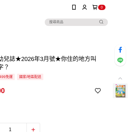
0
幼兒誌★2026年3月號★你住的地方叫
字？
499免運
國家/地區配送
00