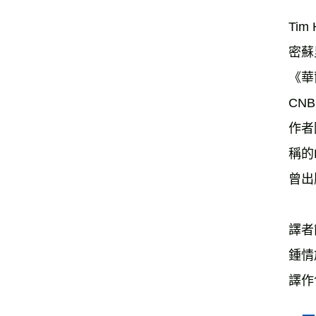
Tim
密蘇
《華
CN
作者
稱的L
曾出
譯者
鍾情
譯作