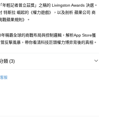
年輕記者普立茲獎」之稱的 Livingston Awards 決選。
討 特斯拉 崛起的《權力遊戲》，以及剖析 蘋果公司 商
挑戰蘋果規則》。
付款
0，滿NT$499(含以上)免運費
0年稱霸全球的商戰布局與控制邏輯，解析App Store獲
監管反擊風暴，帶你看清科技巨頭權力博弈背後的真相。
家取貨
0，滿NT$499(含以上)免運費
類 (3)
付款
0，滿NT$799(含以上)免運費
管理與領導
客服
1取貨
籍
0，滿NT$799(含以上)免運費
0，滿NT$799(含以上)免運費
00，滿NT$99,999(含以上)免運費