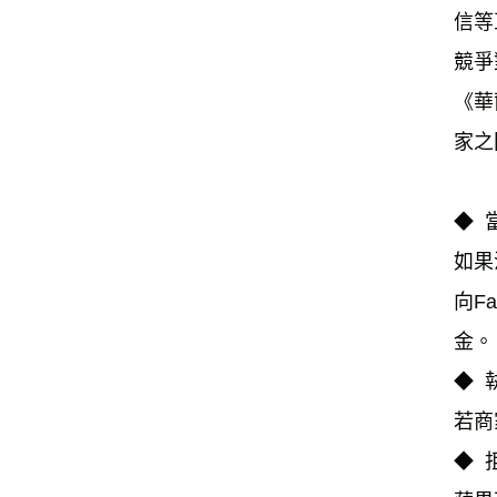
信等
競爭
《華
家之
◆ 
如果
向F
金。
◆ 
若商
◆ 