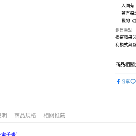
入圍有「
著有探
運送方式
戰的《
全家取貨
銷售重點
每筆NT$5
揭密蘋果5
利模式與
付款後全
每筆NT$5
商品相關分
7-11取貨
每筆NT$6
└商業財經
分享
付款後7-1
❚ 紙本書
每筆NT$6
最新出版
宅配
每筆NT$7
說明
商品規格
相關推薦
離島宅配
每筆NT$2