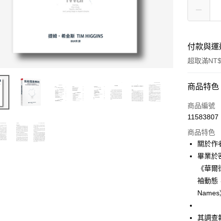
付款與運
超取滿NT$
付款方式
商品特色
信用卡一
商品編號
11583807
超商取貨
商品特色
LINE Pay
關於作者
畢業於
Apple Pay
《華爾
街口支付
袖動態，
Nam
悠遊付
ATM付款
其調查