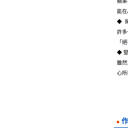
蘋果
能在
◆ 
許多
「絕
◆ 
雖然
心所