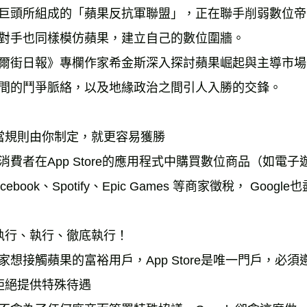
巨頭所組成的「蘋果反抗軍聯盟」，正在聯手削弱數位帝
對手也同樣模仿蘋果，建立自己的數位圍牆。
爾街日報》專欄作家希金斯深入探討蘋果崛起與主導市場的故
間的鬥爭脈絡，以及地緣政治之間引人入勝的交鋒。
 當規則由你制定，就更容易獲勝
消費者在App Store的應用程式中購買數位商品（如電子
acebook、Spotify、Epic Games 等商家徵稅， G
 執行、執行、徹底執行！
家想接觸蘋果的富裕用戶，App Store是唯一門戶，必
 拒絕提供特殊待遇