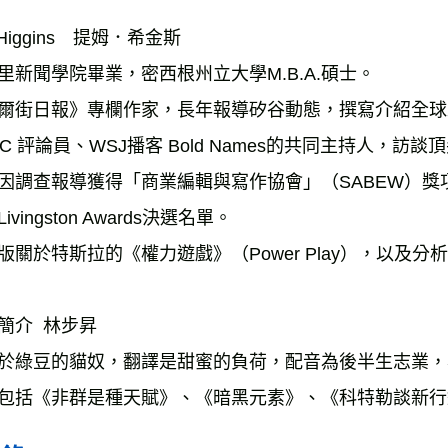
 Higgins　提姆．希金斯
里新聞學院畢業，密西根州立大學M.B.A.碩士。
爾街日報》專欄作家，長年報導矽谷動態，撰寫介紹全球
BC 評論員、WSJ播客 Bold Names的共同主持人，訪
因調查報導獲得「商業編輯與寫作協會」（SABEW）
ivingston Awards決選名單。
版關於特斯拉的《權力遊戲》（Power Play），以及分
簡介  林步昇
於綠豆的貓奴，翻譯是甜蜜的負荷，配音為後半生志業，
包括《非群是種天賦》、《暗黑元素》、《科特勒談新行