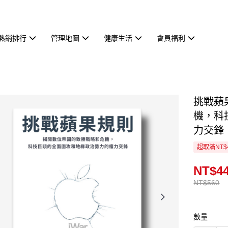
熱銷排行
管理地圖
健康生活
會員福利
挑戰蘋
機，科
力交鋒
超取滿NT$
NT$4
NT$560
數量