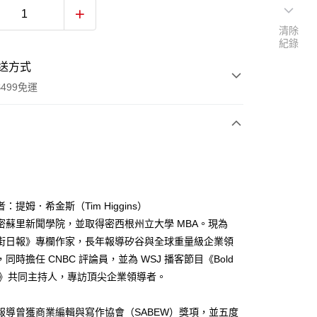
清除
紀錄
送方式
499免運
次付款
付款
：提姆．希金斯（Tim Higgins）
密蘇里新聞學院，並取得密西根州立大學 MBA。現為
街日報》專欄作家，長年報導矽谷與全球重量級企業領
同時擔任 CNBC 評論員，並為 WSJ 播客節目《Bold
es》共同主持人，專訪頂尖企業領導者。
報導曾獲商業編輯與寫作協會（SABEW）獎項，並五度