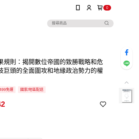
0
果規則：揭開數位帝國的致勝戰略和危
技巨頭的全面圍攻和地緣政治勢力的權
499免運
國家/地區配送
42