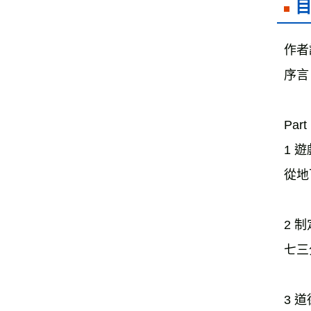
作者
序言
Pa
1 
從地
2 
七三
3 