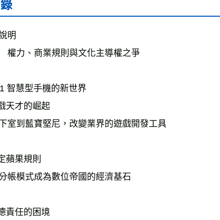
目錄
說明　
　權力、商業規則與文化主導權之爭 
rt 1 智慧型手機的新世界
遊戲天才的崛起 
下室到藍寶堅尼，改變業界的遊戲開發工具
制定蘋果規則 
分帳模式成為數位帝國的經濟基石
道德責任的困境 