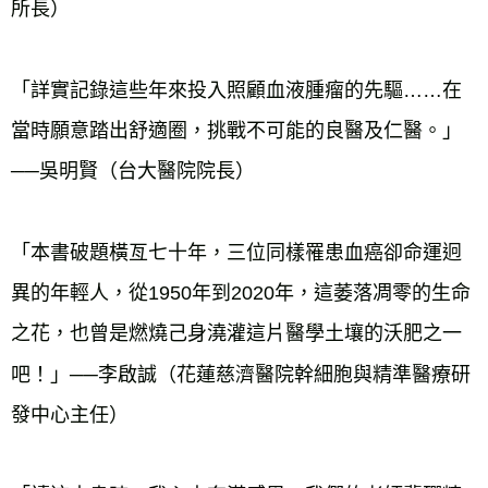
所長）
「詳實記錄這些年來投入照顧血液腫瘤的先驅……在
當時願意踏出舒適圈，挑戰不可能的良醫及仁醫。」
──吳明賢（台大醫院院長）
「本書破題橫亙七十年，三位同樣罹患血癌卻命運迥
異的年輕人，從1950年到2020年，這萎落凋零的生命
之花，也曾是燃燒己身澆灌這片醫學土壤的沃肥之一
吧！」──李啟誠（花蓮慈濟醫院幹細胞與精準醫療研
發中心主任）