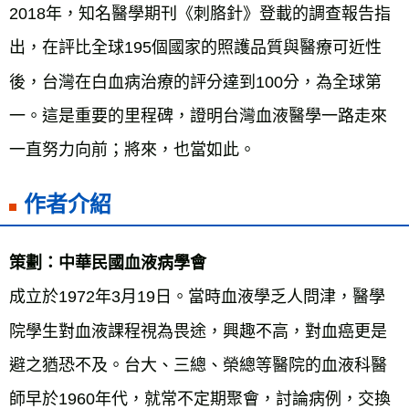
2018年，知名醫學期刊《刺胳針》登載的調查報告指
出，在評比全球195個國家的照護品質與醫療可近性
後，台灣在白血病治療的評分達到100分，為全球第
一。這是重要的里程碑，證明台灣血液醫學一路走來
一直努力向前；將來，也當如此。
作者介紹
策劃：中華民國血液病學會
成立於1972年3月19日。當時血液學乏人問津，醫學
院學生對血液課程視為畏途，興趣不高，對血癌更是
避之猶恐不及。台大、三總、榮總等醫院的血液科醫
師早於1960年代，就常不定期聚會，討論病例，交換