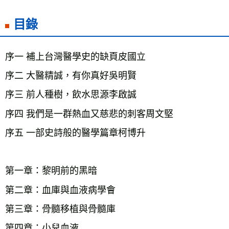
目錄
序一 補上台灣醫學史的缺頁皮國立
序二 大醫精誠，有你真好吳明賢
序三 前人種樹，飲水思源李啟誠
序四 我們是一群熱血又慈悲的刺客周文堅
序五 一部史詩般的醫學篇章柯博升
第一章：黎明前的黑暗
第二章：血庫與血液病學會
第三章：骨髓移植與骨髓庫
第四章：小兒血液