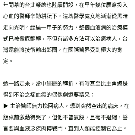
年開幕的台北榮總也陸續開設，在早年幾位願意投入
心血的醫師辛勤耕耘下，這塊醫學處女地漸漸從黑暗
走向光明。經過一甲子的努力，整個血液病的治療模
式已被徹底翻轉，不但有諸多方法可以治癒病人，台
灣還能將技術輸出鄰國，在國際醫界受到極大的肯
這一路走來，當中經歷的轉折，有時甚至比主角總是
得到不治之症血癌的偶像劇還要精采：
▶︎ 主治醫師無力挽回病人，想到突然空出的病床，在
飯桌前激動得哭了，但他不曾氣餒，且毫不退縮，誓
言要與血液惡疾肉搏戰鬥，直到人類能控制它為止。