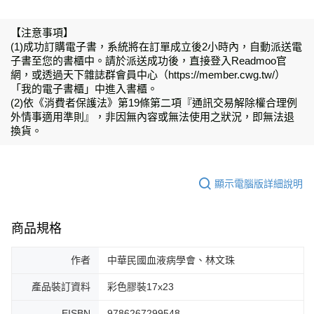
【注意事項】
(1)成功訂購電子書，系統將在訂單成立後2小時內，自動派送電
子書至您的書櫃中。請於派送成功後，直接登入Readmoo官
網，或透過天下雜誌群會員中心（https://member.cwg.tw/）
「我的電子書櫃」中進入書櫃。
(2)依《消費者保護法》第19條第二項『通訊交易解除權合理例
外情事適用準則』，非因無內容或無法使用之狀況，即無法退
換貨。
顯示電腦版詳細說明
商品規格
作者
中華民國血液病學會、林文珠
產品裝訂資料
彩色膠裝17x23
EISBN
9786267299548