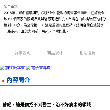
Apple Pay
銷售重點
街口支付
2018年，知名醫學期刊《刺胳針》登載的調查報告指出，在評比全
球195個國家的照護品質與醫療可近性後，台灣在白血病治療的評分
悠遊付
達到100分，為全球第一。 這是重要的里程碑，證明台灣血液醫學
ATM付款
一路走來一直努力向前；將來，也當如此。
運送方式
宅配
詳細說明
商品規格
相關推薦
每筆NT$70，滿NT$799(含以上)免運費
數位商品免運
免運費
內容簡介
數位商品離島免運
免運費
數位商品海外免運
查看運費
曾經，這是個招不到醫生、治不好病患的領域