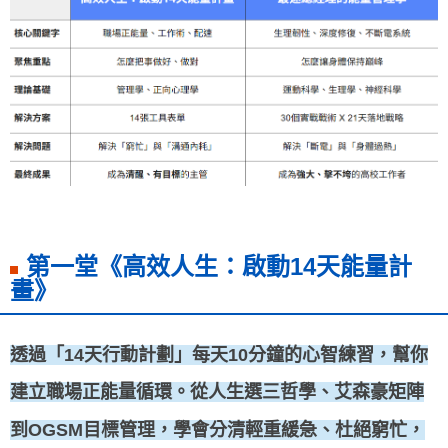
第一堂《高效人生：啟動14天能量計
畫》
透過「14天行動計劃」每天10分鐘的心智練習，幫你
建立職場正能量循環。從人生選三哲學、艾森豪矩陣
到OGSM目標管理，學會分清輕重緩急、杜絕窮忙，