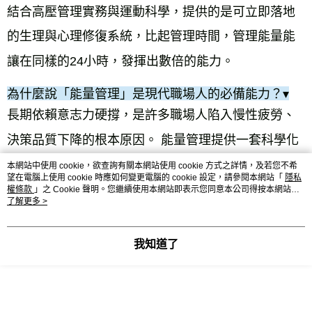
結合高壓管理實務與運動科學，提供的是可立即落地
的生理與心理修復系統，比起管理時間，管理能量能
讓
在同樣的24小時，發揮出數倍的能力
。
為什麼說「能量管理」是現代職場人的必備能力？
▾
長期依賴意志力硬撐，是許多職場人陷入慢性疲勞、
決策品質下降的根本原因。 能量管理提供一套
科學化
的「配速策略」
，幫助你在睡眠、飲食、運動與情緒
本網站中使用 cookie，欲查詢有關本網站使用 cookie 方式之詳情，及若您不希
望在電腦上使用 cookie 時應如何變更電腦的 cookie 設定，請參閱本網站「
隱私
四大面向建立穩定的不斷電系統，讓高效表現不再是
權條款
」之 Cookie 聲明。您繼續使用本網站即表示您同意本公司得按本網站使
用條款之 Cookie 聲明使用 cookie。
了解更多 >
偶發狀態，而是可持續、維持一生的日常模式。
我知道了
▾
這堂課適合什麼樣的人？
如果你深受失眠困擾、每天醒來仍覺得沒睡飽；身為
組織支柱與決策核心，長期靠意志力硬撐；野心與體