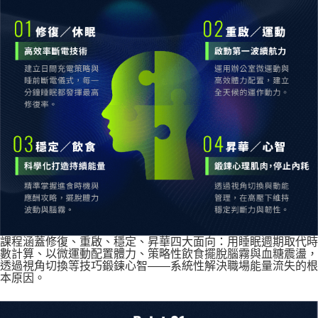
課程涵蓋修復、重啟、穩定、昇華四大面向：用睡眠週期取代時
數計算、以微運動配置體力、策略性飲食擺脫腦霧與血糖震盪，
透過視角切換等技巧鍛鍊心智——系統性解決職場能量流失的根
本原因。