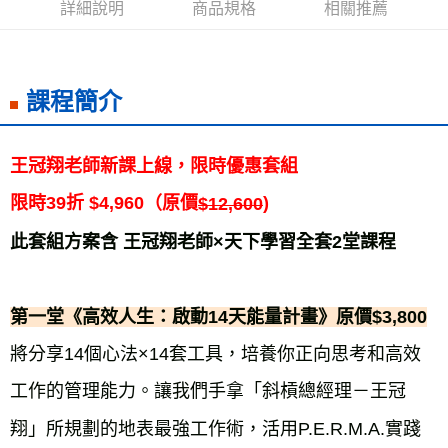
詳細說明
商品規格
相關推薦
課程簡介
王冠翔老師新課上線，限時優惠套組
限時39折 $4,960（原價
)
$12,600
此套組方案含 王冠翔老師×天下學習全套2堂課程
第一堂《高效人生：啟動14天能量計畫》原價$3,800
將分享14個心法×14套工具，培養你正向思考和高效
工作的管理能力。讓我們手拿「斜槓總經理－王冠
翔」所規劃的地表最強工作術，活用P.E.R.M.A.實踐