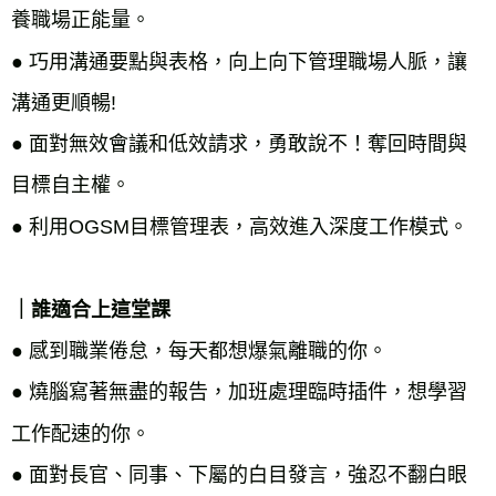
養職場正能量。
● 
巧用溝通要點與表格，向上向下管理職場人脈，讓
溝通更順暢!
● 
面對無效會議和低效請求，勇敢說不！奪回時間與
目標自主權。
● 
｜誰適合上這堂課
● 
感到職業倦怠，每天都想爆氣離職的你。
● 
燒腦寫著無盡的報告，加班處理臨時插件，想學習
工作配速的你。
● 
面對長官、同事、下屬的白目發言，強忍不翻白眼