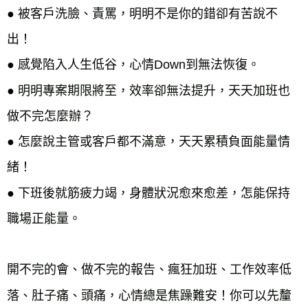
● 
被客戶洗臉、責罵，明明不是你的錯卻有苦說不
出！
● 
感覺陷入人生低谷，心情Down到無法恢復。
● 
明明專案期限將至，效率卻無法提升，天天加班也
做不完怎麼辦？
● 
怎麼說主管或客戶都不滿意，天天累積負面能量情
緒！
● 
下班後就筋疲力竭，身體狀況愈來愈差，怎能保持
開不完的會、做不完的報告、瘋狂加班、工作效率低
落、肚子痛、頭痛，心情總是焦躁難安！你可以先釐