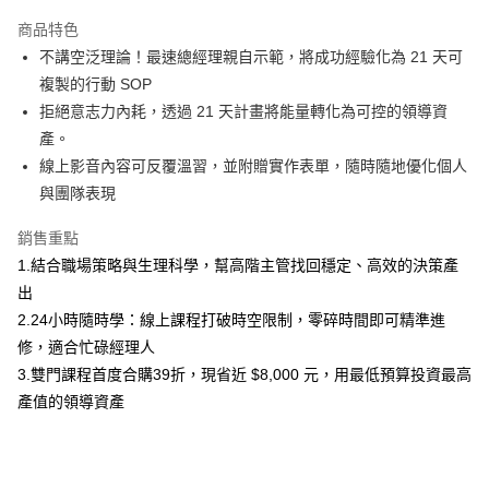
Apple Pay
商品特色
街口支付
不講空泛理論！最速總經理親自示範，將成功經驗化為 21 天可
複製的行動 SOP
悠遊付
拒絕意志力內耗，透過 21 天計畫將能量轉化為可控的領導資
產。
運送方式
線上影音內容可反覆溫習，並附贈實作表單，隨時隨地優化個人
宅配
與團隊表現
每筆NT$70，滿NT$799(含以上)免運費
銷售重點
數位商品免運
1.結合職場策略與生理科學，幫高階主管找回穩定、高效的決策產
免運費
出
2.24小時隨時學：線上課程打破時空限制，零碎時間即可精準進
數位商品離島免運
修，適合忙碌經理人
免運費
3.雙門課程首度合購39折，現省近 $8,000 元，用最低預算投資最高
數位商品海外免運
查看運費
產值的領導資產