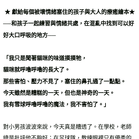
宅配
 ★ 獻給每個被壞情緒塞住的孩子與大人的療癒繪本★
每筆NT$70，滿NT$799(含以上)免運費
──和孩子一起練習與情緒共處，在混亂中找到可以好
離島宅配
好大口呼吸的地方── 
每筆NT$200，滿NT$99,999(含以上)免運費
海外叢書運費
查看運費
「我只是聞著貓咪的味道摸摸牠，
貓咪就呼嚕呼嚕的長大了。
那些害怕、壓力不見了，塞住的鼻孔通了一點點。
今天雖然是糟糕的一天，但也是神奇的一天。
我有雪球呼嚕呼嚕的魔法，我不害怕了。」
對小男孩波波來說，今天真是糟透了。在學校，老師
總是批評他不夠好；在足球隊，教練眼裡只有優秀的