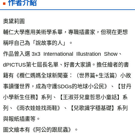
作者介紹
奧黛莉圓
輔仁大學應用美術學系畢，專職插畫家，但現在更想
稱呼自己為「說故事的人」。
作品曾入選 3x3  International  Illustration  Show、
dPICTUS第七屆長名單、好書大家讀。擔任繪者的書
籍有《欖仁媽媽全球新聞臺：（世界篇+生活篇）小故
事讀懂世界，成為守護SDGs的地球小公民》、【甘丹
小學新生任務】系列、【王淑芬兒童哲思小童話】系
列、《雨衣娃娃找雨鞋》、【兒歌識字穩基礎】系列
與報紙插畫等。
圖文繪本有《阿公的跟屁蟲》。