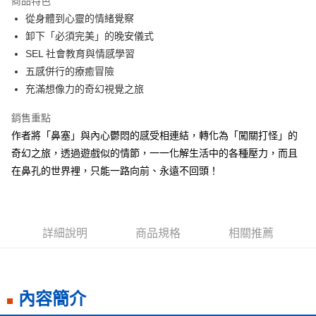
商品特色
Apple Pay
從身體到心靈的情緒覺察
卸下「必須完美」的晚安儀式
街口支付
SEL 社會教育與情感學習
悠遊付
五感併行的療癒冒險
充滿想像力的奇幻視覺之旅
ATM付款
銷售重點
運送方式
作者將「鼻塞」與內心鬱悶的感受相連結，轉化為「闖關打怪」的
全家取貨付款
奇幻之旅，透過遊戲似的情節，一一化解生活中的各種壓力，而且
每筆NT$50，滿NT$499(含以上)免運費
在鼻孔的世界裡，只能一路向前、永遠不回頭！
付款後全家取貨
每筆NT$50，滿NT$499(含以上)免運費
詳細說明
商品規格
相關推薦
7-11取貨付款
每筆NT$60，滿NT$799(含以上)免運費
付款後7-11取貨
內容簡介
每筆NT$60，滿NT$799(含以上)免運費