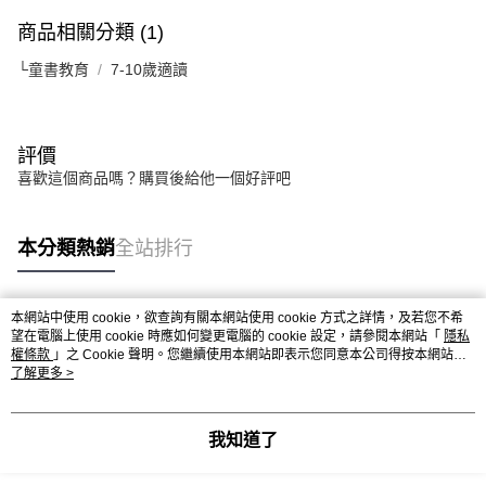
商品相關分類 (1)
└童書教育
7-10歲適讀
評價
喜歡這個商品嗎？購買後給他一個好評吧
本分類熱銷
全站排行
本網站中使用 cookie，欲查詢有關本網站使用 cookie 方式之詳情，及若您不希
熱門標籤
望在電腦上使用 cookie 時應如何變更電腦的 cookie 設定，請參閱本網站「
隱私
權條款
」之 Cookie 聲明。您繼續使用本網站即表示您同意本公司得按本網站使
用條款之 Cookie 聲明使用 cookie。
了解更多 >
我知道了