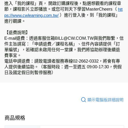
進入「我的課程」頁， 開啟訂購課程後，點選想觀看的課程章
節，課程影片立即播放。或您可到天下學習MasterCheers（
htt
）進行登入後，到「我的課程」
ps://www.cwlearning.com.tw/
進行觀課。
【退費說明】
E-mail退費：透過客服信箱BILL@CW.COM.TW與我們聯繫，信
件主旨請寫：「申請退費／課程名稱」、信件內容請提供「訂
單編號」，若確認未啟用任何一堂課，我們將協助辦理後續退
費事宜。
電話申請退費：請致電讀者服務專線02-2662-0332，將會有專
人提供後續協助。（客服時段：週一至週五 09:00-17:30，例假
日及國定假日則暫停服務）
顯示電腦版詳細說明
商品規格