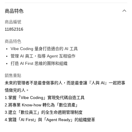
付款方式
商品特色
信用卡一次付款
商品編號
LINE Pay
11852316
Apple Pay
商品特色
街口支付
Vibe Coding 量身打造適合的 AI 工具
管理 AI 員工，指導 Agent 互相協作
悠遊付
打造 AI First 思維的團隊和組織
ATM付款
銷售重點
未來的管理者不是最會做事的人，而是最會讓『人與 AI』一起把事
運送方式
情做完的人。
宅配
1.掌握「Vibe Coding」實現免代碼自造工具
每筆NT$70，滿NT$799(含以上)免運費
2.將專業 Know-how 轉化為「數位資產」
數位商品免運
3.建立「數位員工」的全生命週期管理制度
4.實踐「AI First」與「Agent Ready」的組織變革
免運費
數位商品離島免運