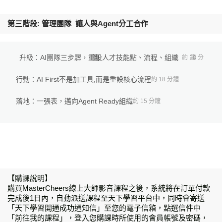
第三階段: 管理團隊_讓人與Agent分工合作
升級：AI團隊三步驟，重設人才技能點、流程、組織圖
約 18 分鐘
行動：AI First不是加工具,而是重設核心流程
約 18 分鐘
落地：一張表，邁向Agent Ready組織
約 15 分鐘
【購課說明】
購買MasterCheers線上大師影音課程之後，系統將在訂單付款
完成後1日內，自動派送課程至天下學習平台中，同時會寄送
「天下學習開通成功通知信」至您的電子信箱，點選信件中
「前往我的課程」，登入您購課時所使用的會員帳號及密碼，