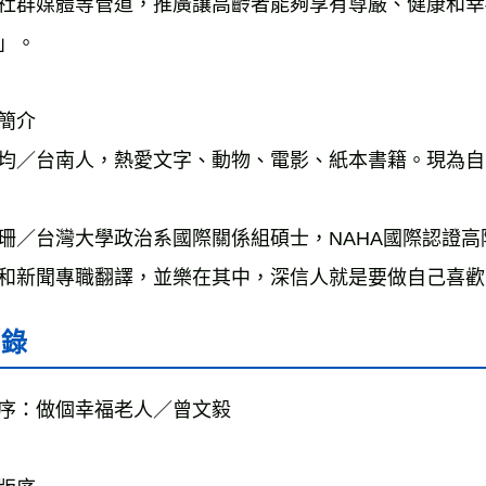
社群媒體等管道，推廣讓高齡者能夠享有尊嚴、健康和幸
」。
簡介 
均／台南人，熱愛文字、動物、電影、紙本書籍。現為自
珊／台灣大學政治系國際關係組碩士，NAHA國際認證
和新聞專職翻譯，並樂在其中，深信人就是要做自己喜歡
目錄
序：做個幸福老人／曾文毅