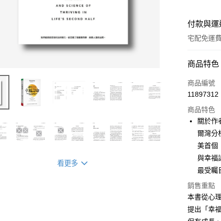
付款與運
宅配免運
付款方式
商品特色
信用卡一
商品編號
11897312
LINE Pay
商品特色
Apple Pay
關於作者
爾灣分
街口支付
美首個
悠遊付
與幸福
看更多
最受矚
ATM付款
銷售重點
本書從心
運送方式
提出「幸