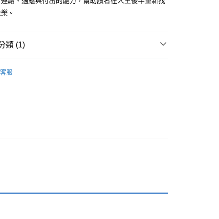
、連結、適應與付出的能力，幫助讀者在人生後半重新找
快樂。
0，滿NT$799(含以上)免運費
免運
類 (1)
書
離島免運
客服
海外免運
查看運費