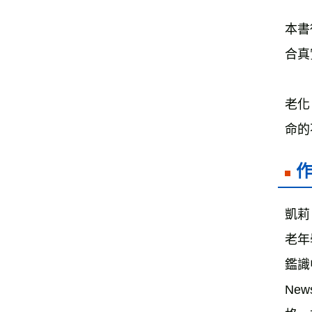
本書
老化
命的
凱莉．
老年
鑑識
New