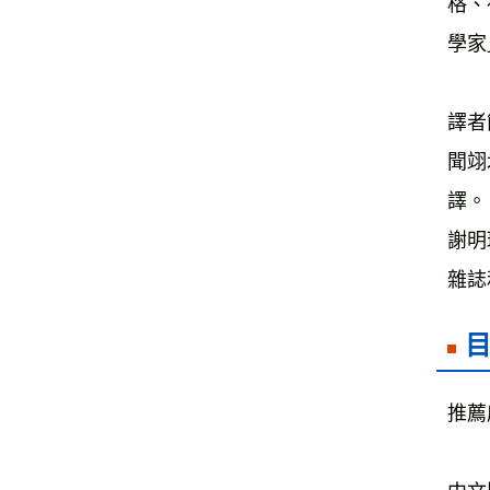
格、
學家
譯者
聞翊
譯。
謝明
雜誌
推薦