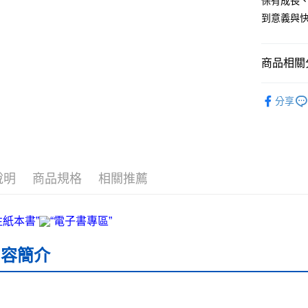
保有成長
宅配
到意義與
每筆NT$7
數位商品
商品相關分
免運費
└康健電子
數位商品
分享
免運費
數位商品
說明
商品規格
相關推薦
內容簡介