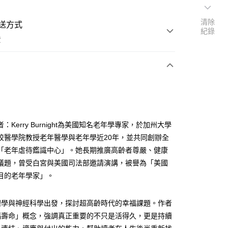
清除
送方式
紀錄
費
次付款
：Kerry Burnight為美國知名老年學專家，於加州大學
校醫學院教授老年醫學與老年學近20年，並共同創辦全
「老年虐待鑑識中心」。她長期推廣高齡者尊嚴、健康
議題，曾受白宮與美國司法部邀請演講，被譽為「美國
目的老年學家」。
理學與神經科學出發，探討超高齡時代的幸福課題。作者
福壽命」概念，強調真正重要的不只是活得久，更是持續