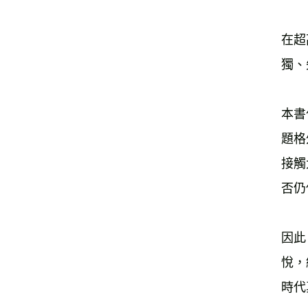
在超
本書
題格
接觸
因此
悅，