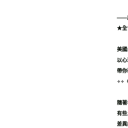
——
★全
美國
以心
帶你
✧✧
隨著
有些
差異