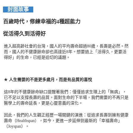
每筆NT$60，滿NT$799(含以上)免運費
封面故事
付款後7-11取貨
每筆NT$60，滿NT$799(含以上)免運費
百歲時代，修練幸福的4種超能力
宅配
從活得久到活得好
每筆NT$70，滿NT$799(含以上)免運費
進入超高齡社會的台灣，國人的平均壽命超過
80
歲，長壽是必然。然
離島宅配
而，國人的不健康餘命卻也高達近
8
年。想要過上「活得久，更要活
得好」的生命，已經是迫切的議題。
每筆NT$200，滿NT$99,999(含以上)免運費
雜誌海外運費
查看運費
★
人生需要的不是更多歲月，而是有品質的喜悅
這
8
年的不健康餘命缺口提醒著我們：僅僅追求生理上的「無病」，
已不足以支撐長壽的品質。面對生命的下半場，我們需要的不再只是
醫學上的壽命延長，更是心靈意義的深化。
因此，我們的人生觀正經歷一場關鍵的演進：從追求長壽到擁有健康
壽命（
Healthspan
），如今，更進一步延伸到最新的「幸福壽命」
（
Joyspan
）。