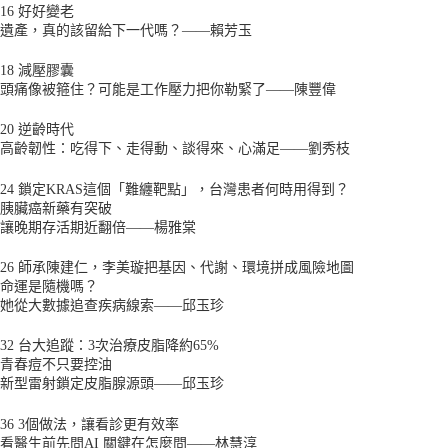
16 好好變老
遺產，真的該留給下一代嗎？——賴芳玉
18 減壓膠囊
頭痛像被箍住？可能是工作壓力把你勒緊了——陳豐偉
20 逆齡時代
高齡韌性：吃得下、走得動、談得來、心滿足——劉秀枝
24 鎖定KRAS這個「難纏靶點」，台灣患者何時用得到？
胰臟癌新藥有突破
讓晚期存活期近翻倍——楊雅棠
26 師承陳建仁，李美璇把基因、代謝、環境拼成風險地圖
命運是隨機嗎？
她從大數據追查疾病線索——邱玉珍
32 台大追蹤：3次治療皮脂降約65%
青春痘不只要控油
新型雷射鎖定皮脂腺源頭——邱玉珍
36 3個做法，讓看診更有效率
看醫生前先問AI 關鍵在怎麼問——林慧淳