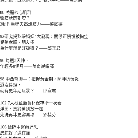
88 喚醒核心肌群
彎腰就閃到腰？
3動作重建天然護腰力——葉懿德
92研究揭熟齡婚姻4大發現：關係正慢慢被掏空
兒孫孝順、朋友多
為什麼還是好孤獨？——邱宜君
96 每週3天辣，
年輕多8個月——陳育晟編譯
98 中西醫聯手：把握黃金期，防胖抗發炎
還沒停經，
就有更年期症狀？——邱宜君
102 7大根莖類食材保存術一次看
洋蔥、馬鈴薯別放一起
先洗再冰更容易壞——鄧桂芬
106 破除中醫藥迷思
皮蛇好了還在痛