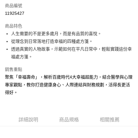
商品編號
超商取貨付款
11925427
LINE Pay
商品特色
Apple Pay
人生需要的不是更多歲月，而是有品質的喜悅。
從理念到日常落地打造幸福的四種處方箋。
街口支付
透過真實的人物故事，示範如何在平凡日常中，輕鬆實踐這份幸
悠遊付
福處方箋。
ATM付款
銷售重點
聚焦「幸福壽命」，解析百歲時代4大幸福超能力，結合醫學與心理
運送方式
專家觀點，教你打造健康身心、人際連結與財務規劃，活得長更活
全家取貨付款
得好。
每筆NT$50，滿NT$499(含以上)免運費
付款後全家取貨
每筆NT$50，滿NT$499(含以上)免運費
詳細說明
商品規格
相關推薦
7-11取貨付款