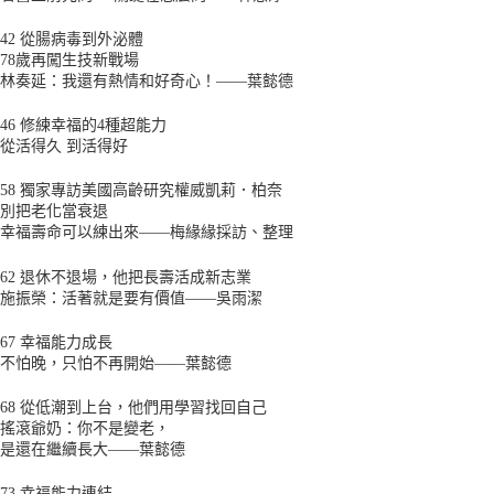
42 從腸病毒到外泌體
78歲再闖生技新戰場
林奏延：我還有熱情和好奇心！——葉懿德
46 修練幸福的4種超能力
從活得久 到活得好
58 獨家專訪美國高齡研究權威凱莉．柏奈
別把老化當衰退
幸福壽命可以練出來——梅緣緣採訪、整理
62 退休不退場，他把長壽活成新志業
施振榮：活著就是要有價值——吳雨潔
67 幸福能力成長
不怕晚，只怕不再開始——葉懿德
68 從低潮到上台，他們用學習找回自己
搖滾爺奶：你不是變老，
是還在繼續長大——葉懿德
73 幸福能力連結