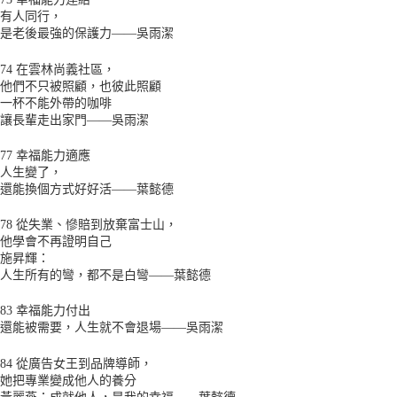
有人同行，
是老後最強的保護力——吳雨潔
74 在雲林尚義社區，
他們不只被照顧，也彼此照顧
一杯不能外帶的咖啡
讓長輩走出家門——吳雨潔
77 幸福能力適應
人生變了，
還能換個方式好好活——葉懿德
78 從失業、慘賠到放棄富士山，
他學會不再證明自己
施昇輝：
人生所有的彎，都不是白彎——葉懿德
83 幸福能力付出
還能被需要，人生就不會退場——吳雨潔
84 從廣告女王到品牌導師，
她把專業變成他人的養分
黃麗燕：成就他人，是我的幸福——葉懿德