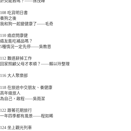
針灸能救嗎？——孫茂峰
108 吃貨明日書
養狗之後
我和狗一起變健康了——毛奇
110 癌症問康健
癌友能吃補品嗎？
5種情況一定先停——吳教恩
112 難道辭掉工作
回家照顧父母才孝順？——賴以玲整理
116 大人聚樂部
118 在旅途中交朋友、養健康
高年級旅人
為自己，啟程——吳雨潔
122 跟著花期旅行
一年四季都有風景——程如晞
124 坐上觀光列車