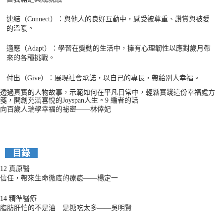
連結（
Connect
）：與他人的良好互動中，感受被尊重、讚賞與被愛
的溫暖。
適應（
Adapt
）：學習在變動的生活中，擁有心理韌性以應對歲月帶
來的各種挑戰。
付出（
Give
）：展現社會承諾，以自己的專長，帶給別人幸福。
透過真實的人物故事，示範如何在平凡日常中，輕鬆實踐這份幸福處方
9 編者的話
箋，開創充滿喜悅的
Joyspan
人生。
向百歲人瑞學幸福的祕密——林倖妃
目錄
12 真原醫
信任，帶來生命徹底的療癒——楊定一
14 精準醫療
脂肪肝怕的不是油 是糖吃太多——吳明賢