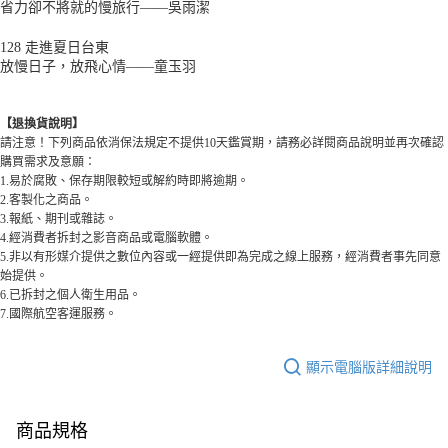
省力卻不將就的慢旅行——吳雨潔
128 走進夏日台東
放慢日子，放飛心情——童玉羽
【退換貨說明】
請注意！下列商品依消保法規定不提供10天鑑賞期，請務必詳閱商品說明並再次確認
購買需求及意願：
1.易於腐敗、保存期限較短或解約時即將逾期。
2.客製化之商品。
3.報紙、期刊或雜誌。
4.經消費者拆封之影音商品或電腦軟體。
5.非以有形媒介提供之數位內容或一經提供即為完成之線上服務，經消費者事先同意
始提供。
6.已拆封之個人衛生用品。
7.國際航空客運服務。
顯示電腦版詳細說明
商品規格