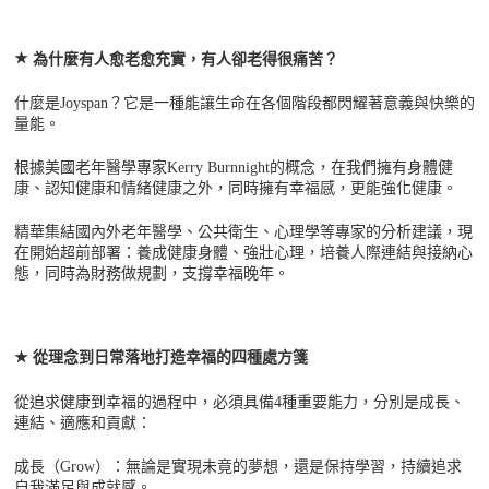
★
為什麼有人愈老愈充實，有人卻老得很痛苦？
什麼是
Joyspan
？它是一種能讓生命在各個階段都閃耀著意義與快樂的
量能。
根據美國老年醫學專家
Kerry Burnnight
的概念，在我們擁有身體健
康、認知健康和情緒健康之外，同時擁有幸福感，更能強化健康。
精華集結國內外老年醫學、公共衛生、心理學等專家的分析建議，現
在開始超前部署：養成健康身體、強壯心理，培養人際連結與接納心
態，同時為財務做規劃，支撐幸福晚年。
★
從理念到日常落地打造幸福的四種處方箋
從追求健康到幸福的過程中，必須具備
4
種重要能力，分別是成長、
連結、適應和貢獻：
成長（
Grow
）：無論是實現未竟的夢想，還是保持學習，持續追求
自我滿足與成就感。