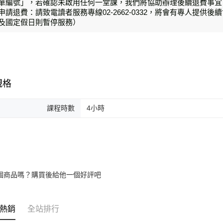
單編號」，若確認未啟用任何一堂課，我們將協助辦理後續退費事宜
申請退費：請致電讀者服務專線02-2662-0332，將會有專人提供後續協
及國定假日則暫停服務）
規格
課程時數
4小時
個商品嗎？購買後給他一個好評吧
熱銷
全站排行