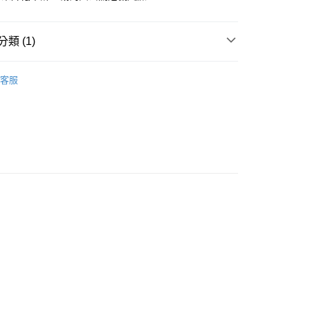
0，滿NT$799(含以上)免運費
免運
類 (1)
動
❚ 天下學習線上課程
離島免運
客服
海外免運
查看運費