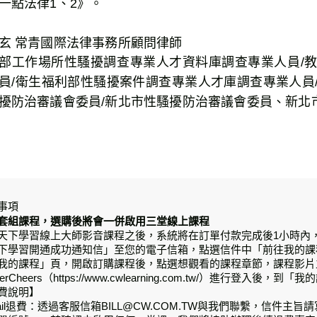
一點法律1、2》。
玄 常青國際法律事務所顧問律師
部工作場所性騷擾調查專業人才資料庫調查專業人員/
員/衛生福利部性騷擾案件調查專業人才庫調查專業人員
擾防治審議會委員/新北市性騷擾防治審議會委員、新北市
事項
套組課程，選購後將會一併啟用三堂線上課程
天下學習線上大師影音課程之後，系統將在訂單付款完成後1小時內
下學習開通成功通知信」至您的電子信箱，點選信件中「前往我的課
我的課程」頁，開啟訂購課程後，點選想觀看的課程章節，課程影片
terCheers（https://www.cwlearning.com.tw/）進行登入後
費說明】
mail退費：透過客服信箱BILL@CW.COM.TW與我們聯繫，信件