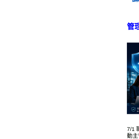
管
7/
動主