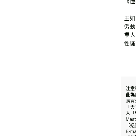
《懂
王如
勞動
業人
性騷
注意
此為
購買
「天
入「
Mas
【退
E-