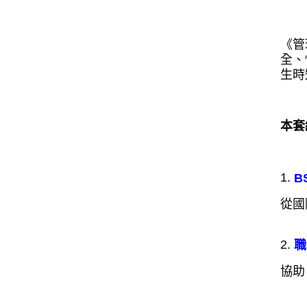
《管
全、
生時
本套
1.
B
從國
2.
職
協助