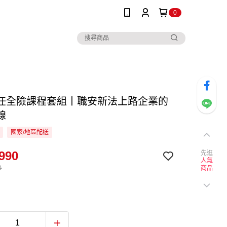
0
任全險課程套組丨職安新法上路企業的
線
國家/地區配送
990
先逛
人氣
0
商品