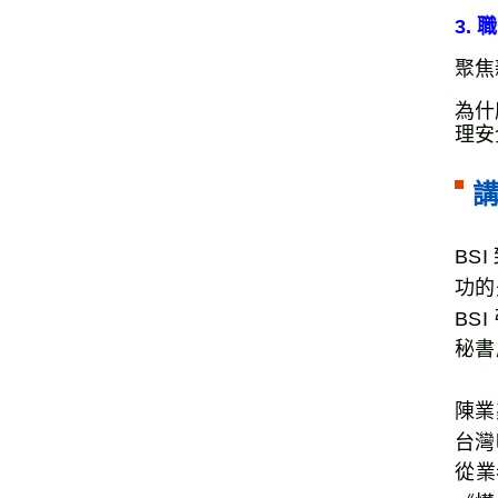
3.
聚焦
為什
理安
BS
功的
BS
秘書
陳業
台灣
從業