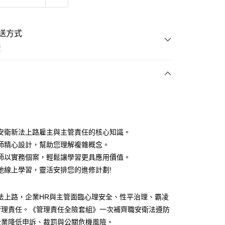
送方式
費
次付款
安衛新法上路雇主與主管責任的核心知識。
師精心設計，幫助您理解複雜概念。
師以實務個案，輕鬆讓學習更具應用價值。
地線上學習，靈活安排您的進修計劃!
新法上路，企業HR與主管面臨心理安全、性平治理、霸凌
管理責任。《管理責任全險套組》一次補齊職安衛法遵防
企業降低申訴、裁罰與公關危機風險。