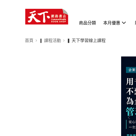
商品分類
本月優惠
首頁
❚ 課程活動
❚ 天下學習線上課程