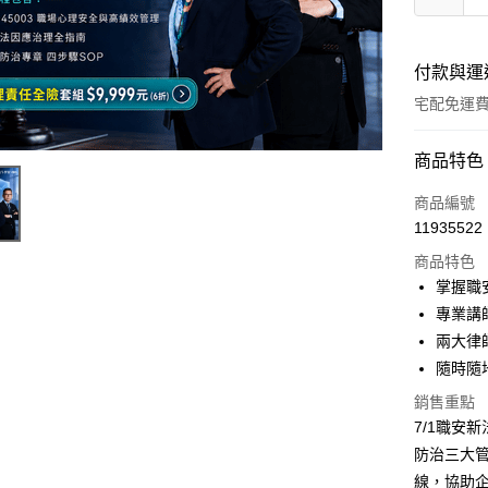
付款與運
宅配免運
付款方式
商品特色
信用卡一
商品編號
11935522
LINE Pay
商品特色
Apple Pay
掌握職
專業講
街口支付
兩大律
悠遊付
隨時隨
銷售重點
7/1職安
運送方式
防治三大
宅配
線，協助